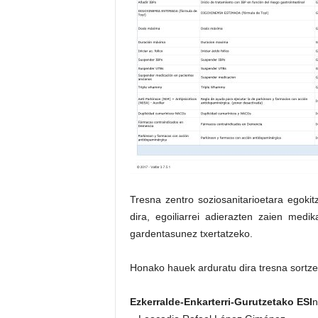
Tresna zentro soziosanitarioetara egokit
dira, egoiliarrei adierazten zaien med
gardentasunez txertatzeko.
Honako hauek arduratu dira tresna sortze
Ezkerralde-Enkarterri-Gurutzetako ESI
n