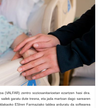
oa (VALFAR) zentro soziosanitarioetan ezartzen hasi dira.
sailek garatu dute tresna, eta jada martxan dago sarearen
aldakaoko ESIren Farmaziako taldea arduratu da softwarea