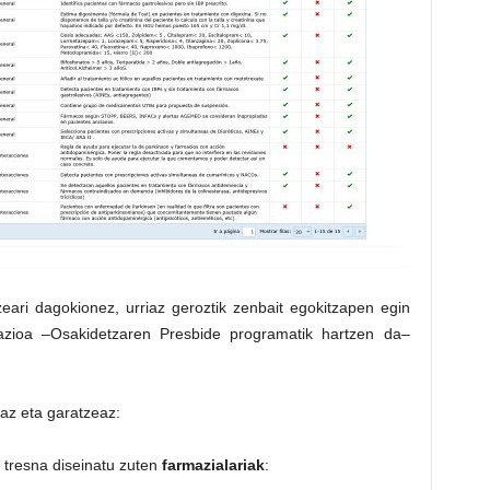
zeari dagokionez, urriaz geroztik zenbait egokitzapen egin
ikazioa –Osakidetzaren Presbide programatik hartzen da–
az eta garatzeaz:
 tresna diseinatu zuten
farmazialariak
: