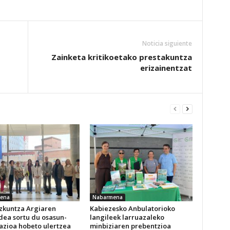
Noticia siguiente
Zainketa kritikoetako prestakuntza
erizainentzat
ena
Nabarmena
izkuntza Argiaren
Kabiezesko Anbulatorioko
dea sortu du osasun-
langileek larruazaleko
azioa hobeto ulertzea
minbiziaren prebentzioa