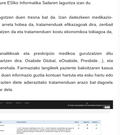
gure ESIko Informatika Sailaren laguntza izan du.
agotzen duen tresna bat da. Izan daitezkeen medikazio-
r, arreta hobea da, tratamenduak efikazagoak dira, zenbait
atzen da eta tratamenduen kostu ekonomikoa txikiagoa da,
nalitikoak eta preskripzio medikoa gurutzatzen ditu
 hartzen dira: Osabide Global, eOsabide, Presbide…), eta
erehala. Farmaziako langileek paziente bakoitzaren kasua
duen informazio guztia kontuan hartuta eta esku hartu edo
arazten diete adierazitako tratamenduan arazo bat dagoela
r dela.