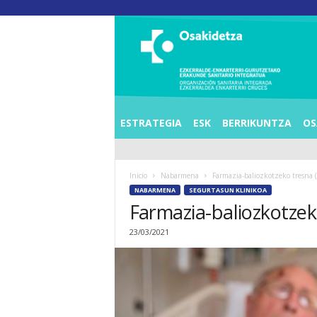
O
S
I
E
Z
K
E
ESTRATEGIA
ESK
BERRIKUNTZA
OS
R
R
A
Inicio
Nabarmena
Farmazia-baliozkotzeko tresna (
L
NABARMENA
SEGURTASUN KLINIKOA
D
Farmazia-baliozkotzek
E
A
23/03/2021
E
N
K
A
R
T