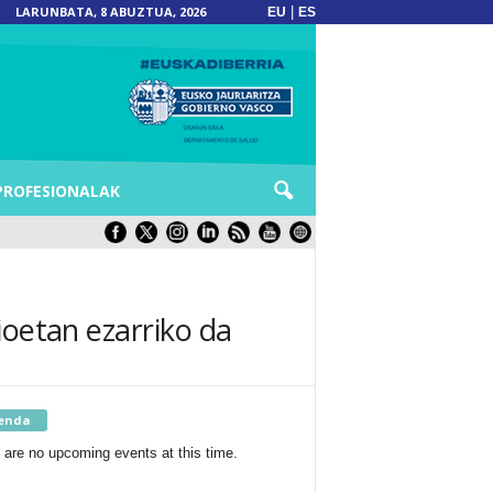
LARUNBATA, 8 ABUZTUA, 2026
|
EU
ES
PROFESIONALAK
ioetan ezarriko da
enda
 are no upcoming events at this time.