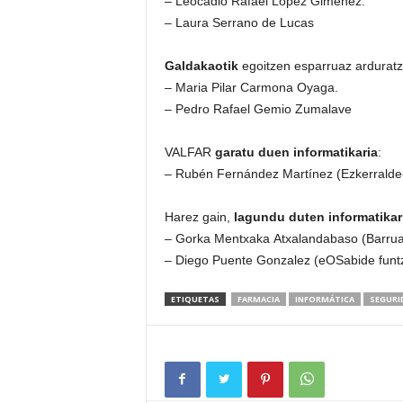
– Leocadio Rafael López Giménez.
– Laura Serrano de Lucas
Galdakaotik
egoitzen esparruaz arduratz
– Maria Pilar Carmona Oyaga.
– Pedro Rafael Gemio Zumalave
VALFAR
garatu duen informatikaria
:
– Rubén Fernández Martínez (Ezkerralde-
Harez gain,
lagundu duten informatikar
– Gorka Mentxaka Atxalandabaso (Barrua
– Diego Puente Gonzalez (eOSabide funtz
ETIQUETAS
FARMACIA
INFORMÁTICA
SEGURI