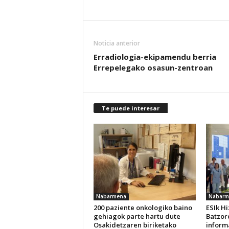
Noticia anterior
Erradiologia-ekipamendu berria
Errepelegako osasun-zentroan
Te puede interesar
Nabarmena
Nabarm
200 paziente onkologiko baino
ESIk H
gehiagok parte hartu dute
Batzor
Osakidetzaren biriketako
inform