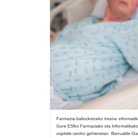
E
R
R
I
C
R
U
C
E
S
Farmazia-baliozkotzeko tresna informatik
Gure ESIko Farmaziako eta Informatikako 
ospitale-zentro gehienetan. Barrualde-G