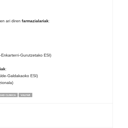
en ari diren
farmazialariak
:
Enkarterri-Gurutzetako ESI)
iak
:
lde-Galdakaoko ESI)
ionala)
DAD CLINICA
VALFAR