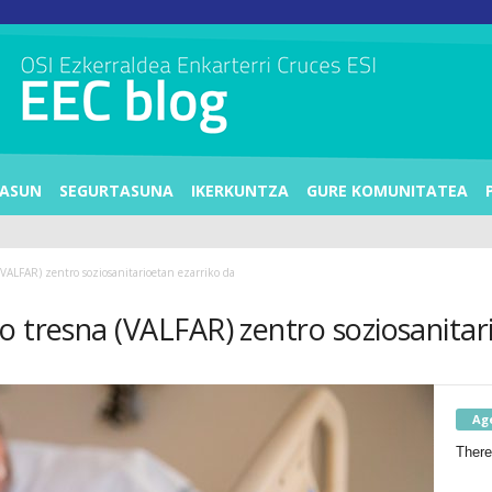
ASUN
SEGURTASUNA
IKERKUNTZA
GURE KOMUNITATEA
VALFAR) zentro soziosanitarioetan ezarriko da
o tresna (VALFAR) zentro soziosanitar
Ag
There