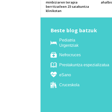
minbiziaren terapia
ahalbi
berritzaileen 23 saiakuntza
klinikotan
Beste blog batzuk
Pediatria
Urgentziak
Nefrocruces
Prestakuntza espezializatua
eSano
Cruceskola