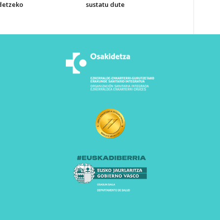
detzeko
sustatu dute