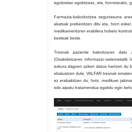
egoitzetan egokitzeaz, eta, horretarako, 
Farmazia-baliozkotzea segurtasuna are
akatsak prebenitzen ditu eta, horri eske
medikamenturen erabilera hobeto kontrol
besteak beste.
Tresnak paziente bakoitzaren datu a
(Osakidetzaren informazio-sistemetatik
eskura dagoen azken datua hartzen du b
ebaluatzen dute, VALFAR tresnak ematen 
ez erabakitzen du; hots, medikuei jakin
edo aipatu tratamendua egokitu egin beha