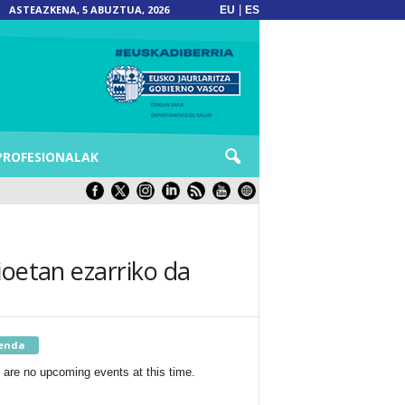
ASTEAZKENA, 5 ABUZTUA, 2026
|
EU
ES
PROFESIONALAK
ioetan ezarriko da
enda
 are no upcoming events at this time.