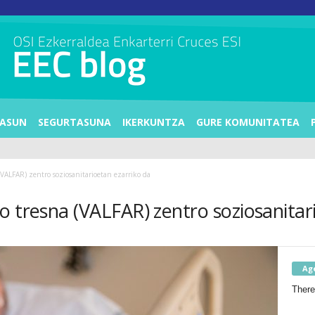
ASUN
SEGURTASUNA
IKERKUNTZA
GURE KOMUNITATEA
VALFAR) zentro soziosanitarioetan ezarriko da
o tresna (VALFAR) zentro soziosanitar
Ag
There