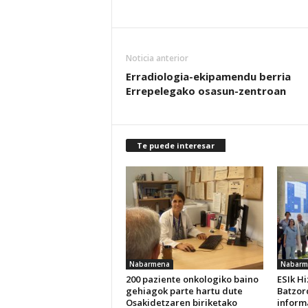
Noticia anterior
Erradiologia-ekipamendu berria
Errepelegako osasun-zentroan
Te puede interesar
Nabarmena
Nabarm
200 paziente onkologiko baino
ESIk H
gehiagok parte hartu dute
Batzor
Osakidetzaren biriketako
inform