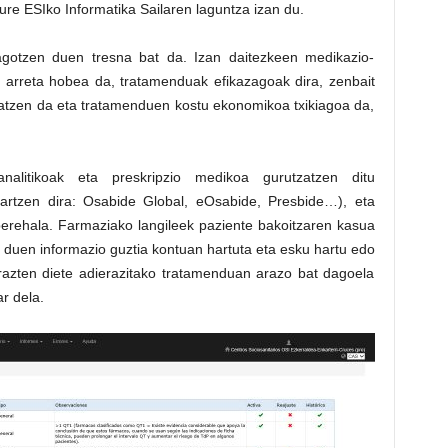
gure ESIko Informatika Sailaren laguntza izan du.
agotzen duen tresna bat da. Izan daitezkeen medikazio-
r, arreta hobea da, tratamenduak efikazagoak dira, zenbait
atzen da eta tratamenduen kostu ekonomikoa txikiagoa da,
nalitikoak eta preskripzio medikoa gurutzatzen ditu
 hartzen dira: Osabide Global, eOsabide, Presbide…), eta
erehala. Farmaziako langileek paziente bakoitzaren kasua
duen informazio guztia kontuan hartuta eta esku hartu edo
arazten diete adierazitako tratamenduan arazo bat dagoela
r dela.