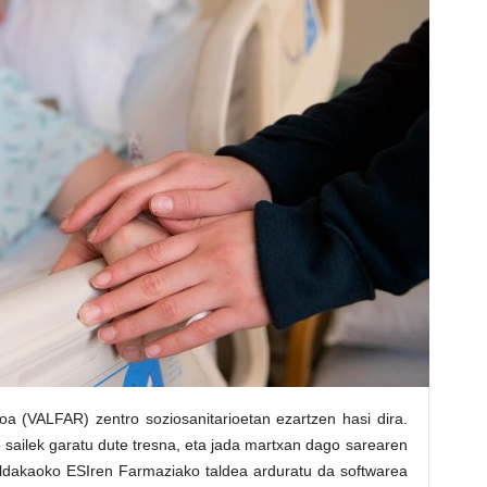
oa (VALFAR) zentro soziosanitarioetan ezartzen hasi dira.
sailek garatu dute tresna, eta jada martxan dago sarearen
aldakaoko ESIren Farmaziako taldea arduratu da softwarea