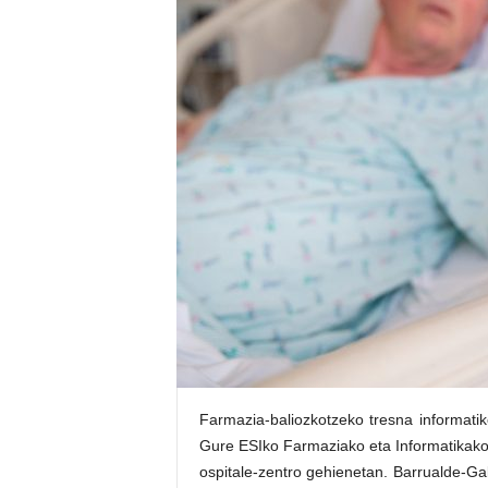
E
R
R
I
C
R
U
C
E
S
Farmazia-baliozkotzeko tresna informatik
Gure ESIko Farmaziako eta Informatikako 
ospitale-zentro gehienetan. Barrualde-G