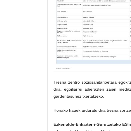
Tresna zentro soziosanitarioetara egokit
dira, egoiliarrei adierazten zaien med
gardentasunez txertatzeko.
Honako hauek arduratu dira tresna sortze
Ezkerralde-Enkarterri-Gurutzetako ESI
n