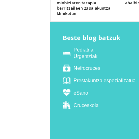
minbiziaren terapia
ahalbi
berritzaileen 23 saiakuntza
klinikotan
Beste blog batzuk
Pediatria
Urgentziak
Nefrocruces
Prestakuntza espezializatua
eSano
Cruceskola