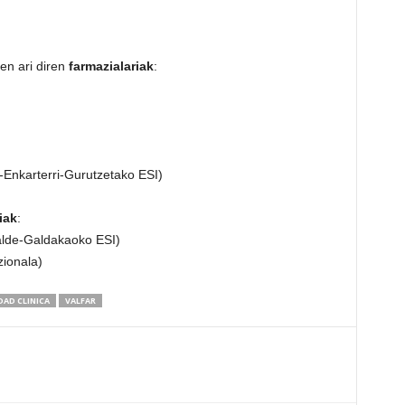
en ari diren
farmazialariak
:
Enkarterri-Gurutzetako ESI)
iak
:
lde-Galdakaoko ESI)
ionala)
DAD CLINICA
VALFAR