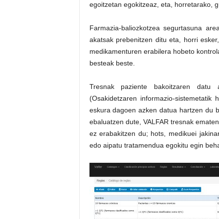
egoitzetan egokitzeaz, eta, horretarako, 
Farmazia-baliozkotzea segurtasuna are
akatsak prebenitzen ditu eta, horri eske
medikamenturen erabilera hobeto kontrol
besteak beste.
Tresnak paziente bakoitzaren datu a
(Osakidetzaren informazio-sistemetatik
eskura dagoen azken datua hartzen du b
ebaluatzen dute, VALFAR tresnak ematen 
ez erabakitzen du; hots, medikuei jakin
edo aipatu tratamendua egokitu egin beha