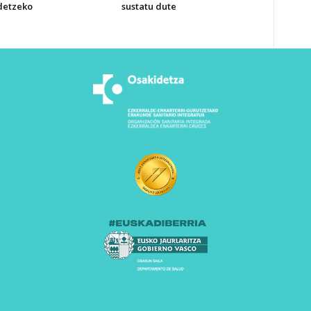
detzeko
sustatu dute