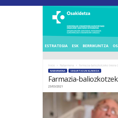
O
S
I
E
Z
K
E
ESTRATEGIA
ESK
BERRIKUNTZA
OS
R
R
A
Inicio
Nabarmena
Farmazia-baliozkotzeko tresna (
L
NABARMENA
SEGURTASUN KLINIKOA
D
Farmazia-baliozkotzek
E
A
23/03/2021
E
N
K
A
R
T