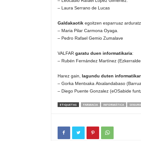
– Leocadio Rafael López Giménez.
– Laura Serrano de Lucas
Galdakaotik
egoitzen esparruaz arduratz
– Maria Pilar Carmona Oyaga.
– Pedro Rafael Gemio Zumalave
VALFAR
garatu duen informatikaria
:
– Rubén Fernández Martínez (Ezkerralde-
Harez gain,
lagundu duten informatikar
– Gorka Mentxaka Atxalandabaso (Barrua
– Diego Puente Gonzalez (eOSabide funtz
ETIQUETAS
FARMACIA
INFORMÁTICA
SEGURI