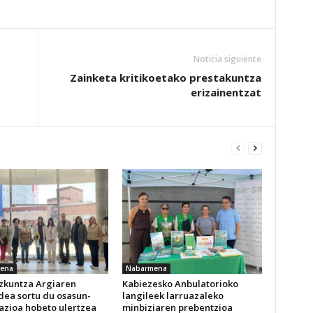
Noticia siguiente
Zainketa kritikoetako prestakuntza
erizainentzat
ena
Nabarmena
izkuntza Argiaren
Kabiezesko Anbulatorioko
dea sortu du osasun-
langileek larruazaleko
azioa hobeto ulertzea
minbiziaren prebentzioa