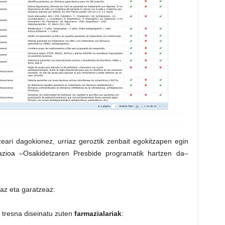
zeari dagokionez, urriaz geroztik zenbait egokitzapen egin
ikazioa –Osakidetzaren Presbide programatik hartzen da–
az eta garatzeaz:
 tresna diseinatu zuten
farmazialariak
: