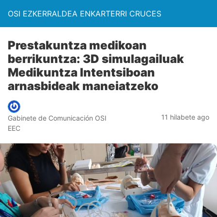
OSI EZKERRALDEA ENKARTERRI CRUCES
Prestakuntza medikoan
berrikuntza: 3D simulagailuak
Medikuntza Intentsiboan
arnasbideak maneiatzeko
11 hilabete ago
Gabinete de Comunicación OSI
EEC