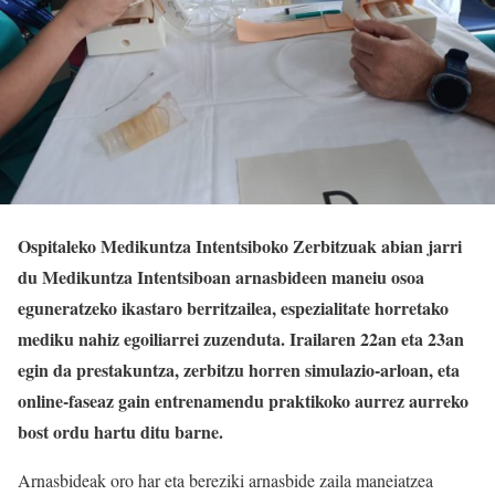
Ospitaleko Medikuntza Intentsiboko Zerbitzuak abian jarri
du Medikuntza Intentsiboan arnasbideen maneiu osoa
eguneratzeko ikastaro berritzailea, espezialitate horretako
mediku nahiz egoiliarrei zuzenduta. Irailaren 22an eta 23an
egin da prestakuntza, zerbitzu horren simulazio-arloan, eta
online-faseaz gain entrenamendu praktikoko aurrez aurreko
bost ordu hartu ditu barne.
Arnasbideak oro har eta bereziki arnasbide zaila maneiatzea