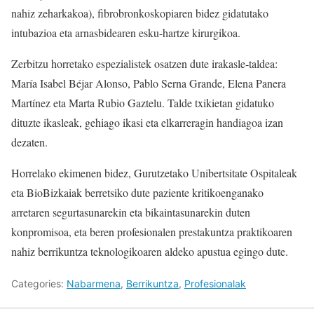
nahiz zeharkakoa), fibrobronkoskopiaren bidez gidatutako
intubazioa eta arnasbidearen esku-hartze kirurgikoa.
Zerbitzu horretako espezialistek osatzen dute irakasle-taldea:
María Isabel Béjar Alonso, Pablo Serna Grande, Elena Panera
Martínez eta Marta Rubio Gaztelu. Talde txikietan gidatuko
dituzte ikasleak, gehiago ikasi eta elkarreragin handiagoa izan
dezaten.
Horrelako ekimenen bidez, Gurutzetako Unibertsitate Ospitaleak
eta BioBizkaiak berretsiko dute paziente kritikoenganako
arretaren segurtasunarekin eta bikaintasunarekin duten
konpromisoa, eta beren profesionalen prestakuntza praktikoaren
nahiz berrikuntza teknologikoaren aldeko apustua egingo dute.
Categories:
Nabarmena
,
Berrikuntza
,
Profesionalak