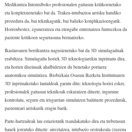
Medikuntza Intentsiboko profesionalen gaitasun kritikoenetako
eta konplexuenetako bat da. Trakea-intubazioa arrisku handiko
prozedura da, bai teknikagatik, bai balizko konplikazioengatik.
Horrenbestez, eguneratzea eta etengabe entrenatzea funtsezkoa da
paziente kritikoen segurtasuna bermatzeko.
Ikastaroaren berrikuntza nagusienetako bat da 3D simulagailuak
erabiltzea. Simulagailu horiek 3D teknologiarekin inprimatu dira,
eta horien diseinuak ahalbidetzen du benetako portaera
anatomikoa simulatzea. Biobizkaia Osasun Ikerketa Institutuaren
3D inprimaketako lantaldeak garatu ditu; teknologia horiei esker,
profesionalek gaitasun teknikoak eskuratzen dituzte, ingurune
kontrolatu, seguru eta irisgarrian simulatzen baitituzte prozedurak,
pazienteari arriskurik eragin barik.
Parte-hartzaileak lau estaziotatik txandakatuko dira eta trebetasun
hauek jorratuko dituzte: aireztatzea, intubazio orotrakeala (zuzena