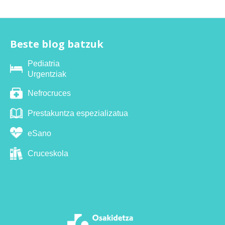
Beste blog batzuk
Pediatria
Urgentziak
Nefrocruces
Prestakuntza espezializatua
eSano
Cruceskola