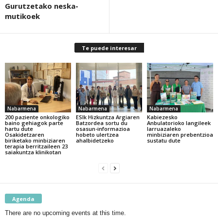
Gurutzetako neska-
mutikoek
Te puede interesar
Nabarmena
Nabarmena
Nabarmena
200 paziente onkologiko
ESIk Hizkuntza Argiaren
Kabiezesko
baino gehiagok parte
Batzordea sortu du
Anbulatorioko langileek
hartu dute
osasun-informazioa
larruazaleko
Osakidetzaren
hobeto ulertzea
minbiziaren prebentzioa
biriketako minbiziaren
ahalbidetzeko
sustatu dute
terapia berritzaileen 23
saiakuntza klinikotan
Agenda
There are no upcoming events at this time.