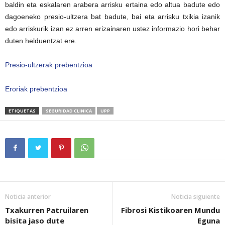
baldin eta eskalaren arabera arrisku ertaina edo altua badute edo
dagoeneko presio-ultzera bat badute, bai eta arrisku txikia izanik
edo arriskurik izan ez arren erizainaren ustez informazio hori behar
duten helduentzat ere.
Presio-ultzerak prebentzioa
Eroriak prebentzioa
ETIQUETAS
SEGURIDAD CLINICA
UPP
Noticia anterior
Noticia siguiente
Txakurren Patruilaren
Fibrosi Kistikoaren Mundu
bisita jaso dute
Eguna