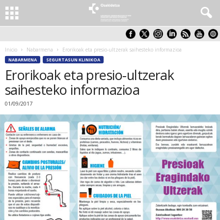
Inicio
Nabarmena
Erorikoak eta presio-ultzerak saihesteko informazioa
NABARMENA
SEGURTASUN KLINIKOA
Erorikoak eta presio-ultzerak
saihesteko informazioa
01/09/2017