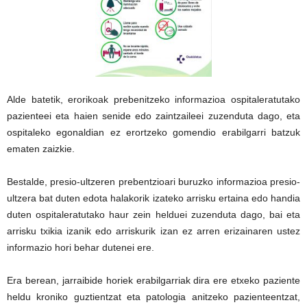
Alde batetik, erorikoak prebenitzeko informazioa ospitaleratutako
pazienteei eta haien senide edo zaintzaileei zuzenduta dago, eta
ospitaleko egonaldian ez erortzeko gomendio erabilgarri batzuk
ematen zaizkie.
Bestalde, presio-ultzeren prebentzioari buruzko informazioa presio-
ultzera bat duten edota halakorik izateko arrisku ertaina edo handia
duten ospitaleratutako haur zein helduei zuzenduta dago, bai eta
arrisku txikia izanik edo arriskurik izan ez arren erizainaren ustez
informazio hori behar dutenei ere.
Era berean, jarraibide horiek erabilgarriak dira ere etxeko paziente
heldu kroniko guztientzat eta patologia anitzeko pazienteentzat,