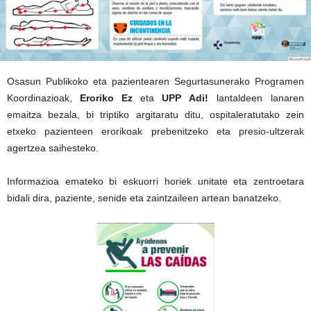
Osasun Publikoko eta pazientearen Segurtasunerako Programen
Koordinazioak,
Eroriko Ez
eta
UPP Adi!
lantaldeen lanaren
emaitza bezala, bi triptiko argitaratu ditu, ospitaleratutako zein
etxeko pazienteen erorikoak prebenitzeko eta presio-ultzerak
agertzea saihesteko.
Informazioa emateko bi eskuorri horiek unitate eta zentroetara
bidali dira, paziente, senide eta zaintzaileen artean banatzeko.