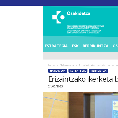
O
S
I
E
Z
K
E
ESTRATEGIA
ESK
BERRIKUNTZA
OS
R
R
A
Inicio
Nabarmena
Erizaintzako ikerketa bultzatz
L
NABARMENA
ESTRATEGIA
IKERKUNTZA
D
Erizaintzako ikerketa 
E
A
24/02/2023
E
N
K
A
R
T