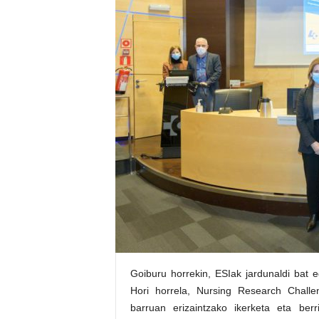
E
R
R
I
C
R
U
C
E
S
Goiburu horrekin, ESIak jardunaldi bat 
Hori horrela, Nursing Research Challe
barruan erizaintzako ikerketa eta ber