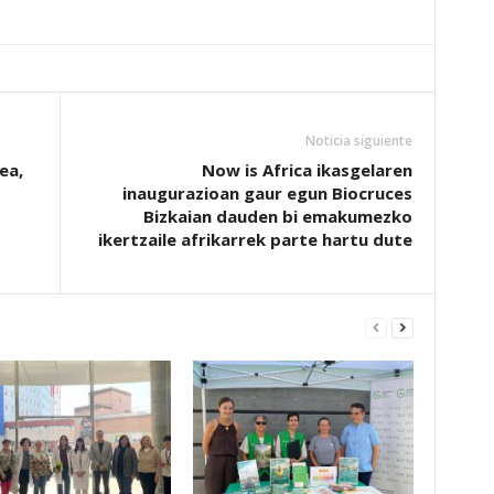
Noticia siguiente
ea,
Now is Africa ikasgelaren
inaugurazioan gaur egun Biocruces
Bizkaian dauden bi emakumezko
ikertzaile afrikarrek parte hartu dute