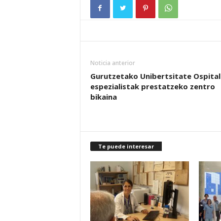
Noticia anterior
Gurutzetako Unibertsitate Ospital
espezialistak prestatzeko zentro
bikaina
Te puede interesar