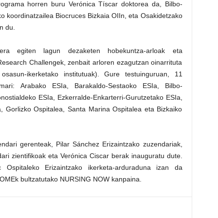
Programa horren buru Verónica Tíscar doktorea da, Bilbo-
o koordinatzailea Biocruces Bizkaia OIIn, eta Osakidetzako
n du.
rrera egiten lagun dezaketen hobekuntza-arloak eta
esearch Challengek, zenbait arloren ezagutzan oinarrituta
 osasun-ikerketako institutuak). Gure testuinguruan, 11
amari: Arabako ESIa, Barakaldo-Sestaoko ESIa, Bilbo-
ostialdeko ESIa, Ezkerralde-Enkarterri-Gurutzetako ESIa,
, Gorlizko Ospitalea, Santa Marina Ospitalea eta Bizkaiko
dari gerenteak, Pilar Sánchez Erizaintzako zuzendariak,
i zientifikoak eta Verónica Ciscar berak inauguratu dute.
c Ospitaleko Erizaintzako ikerketa-arduraduna izan da
an OMEk bultzatutako NURSING NOW kanpaina.