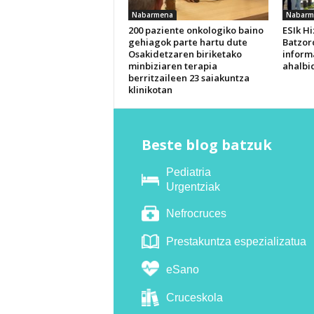
Nabarmena
Nabarm
200 paziente onkologiko baino
ESIk H
gehiagok parte hartu dute
Batzor
Osakidetzaren biriketako
inform
minbiziaren terapia
ahalbi
berritzaileen 23 saiakuntza
klinikotan
Beste blog batzuk
Pediatria
Urgentziak
Nefrocruces
Prestakuntza espezializatua
eSano
Cruceskola