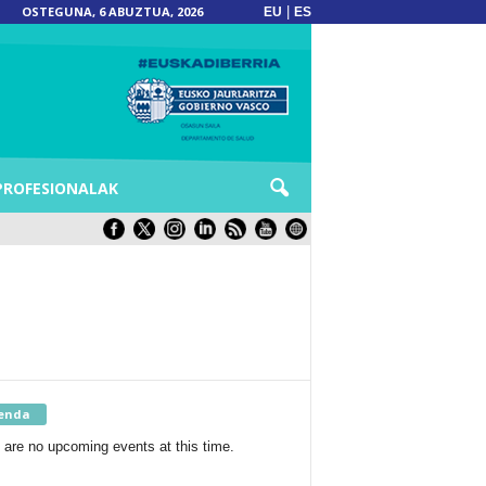
OSTEGUNA, 6 ABUZTUA, 2026
|
EU
ES
PROFESIONALAK
enda
 are no upcoming events at this time.