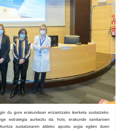
egin du gure erakundean erizaintzako ikerketa sustatzeko.
nge estrategia aurkeztu da; hots, erakunde sanitarioen
rikuntza sustatzearen aldeko apustu argia egiten duen