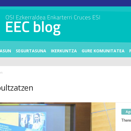
ASUN
SEGURTASUNA
IKERKUNTZA
GURE KOMUNITATEA
en
bultzatzen
Ag
There