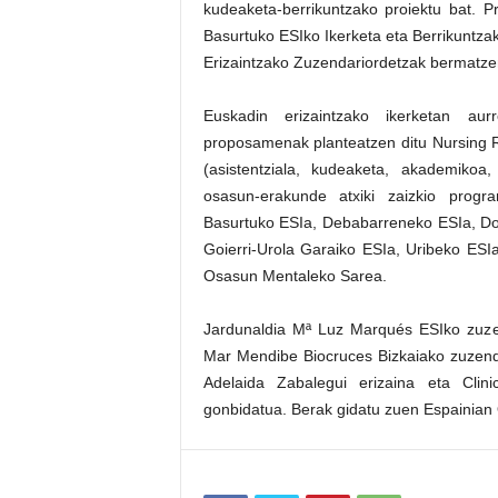
kudeaketa-berrikuntzako proiektu bat. 
Basurtuko ESIko Ikerketa eta Berrikuntzak
Erizaintzako Zuzendariordetzak bermatze
Euskadin erizaintzako ikerketan au
proposamenak planteatzen ditu Nursing R
(asistentziala, kudeaketa, akademikoa,
osasun-erakunde atxiki zaizkio progr
Basurtuko ESIa, Debabarreneko ESIa, Don
Goierri-Urola Garaiko ESIa, Uribeko ESIa
Osasun Mentaleko Sarea.
Jardunaldia Mª Luz Marqués ESIko zuzen
Mar Mendibe Biocruces Bizkaiako zuzendar
Adelaida Zabalegui erizaina eta Clini
gonbidatua. Berak gidatu zuen Espaini