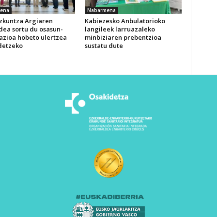
ena
Nabarmena
izkuntza Argiaren
Kabiezesko Anbulatorioko
dea sortu du osasun-
langileek larruazaleko
azioa hobeto ulertzea
minbiziaren prebentzioa
detzeko
sustatu dute