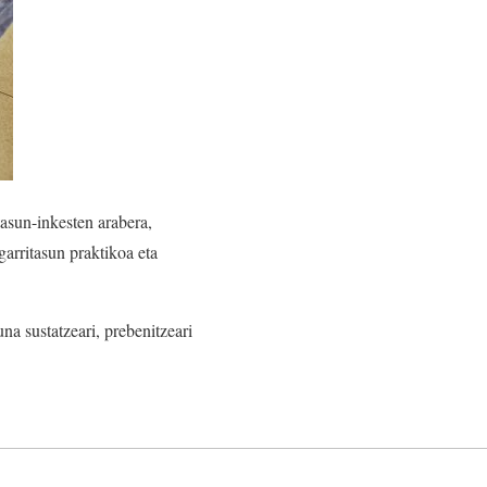
tasun-inkesten arabera,
garritasun praktikoa eta
a sustatzeari, prebenitzeari