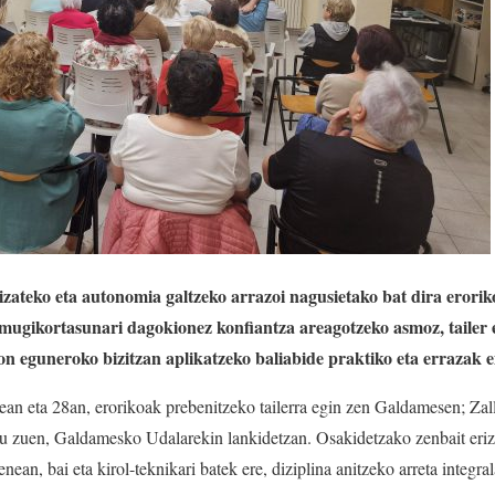
izateko eta autonomia galtzeko arrazoi nagusietako bat dira erorik
mugikortasunari dagokionez konfiantza areagotzeko asmoz, tailer e
on eguneroko bizitzan aplikatzeko baliabide praktiko eta errazak 
21ean eta 28an, erorikoak prebenitzeko tailerra egin zen Galdamesen; Z
u zuen, Galdamesko Udalarekin lankidetzan. Osakidetzako zenbait eriza
nean, bai eta kirol-teknikari batek ere, diziplina anitzeko arreta integra