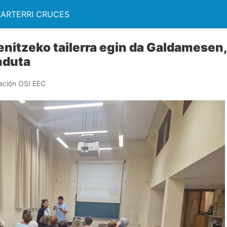
KARTERRI CRUCES
enitzeko tailerra egin da Galdamesen,
nduta
ación OSI EEC