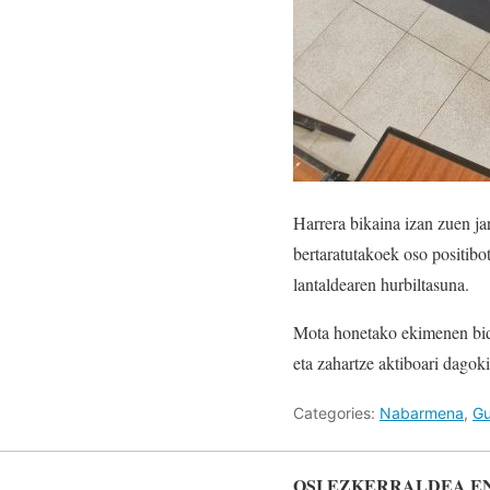
Harrera bikaina izan zuen ja
bertaratutakoek oso positibot
lantaldearen hurbiltasuna.
Mota honetako ekimenen bide
eta zahartze aktiboari dagoki
Categories:
Nabarmena
,
Gu
OSI EZKERRALDEA E