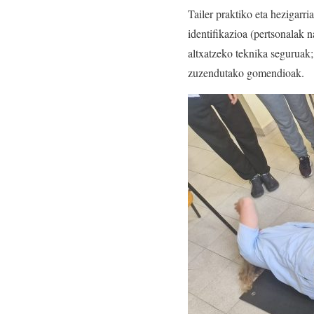
Tailer praktiko eta hezigarr
identifikazioa (pertsonalak 
altxatzeko teknika seguruak;
zuzendutako gomendioak.