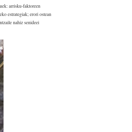
auek: arrisku-faktoreen
ko estrategiak; erori ostean
ntzaile nahiz senideei