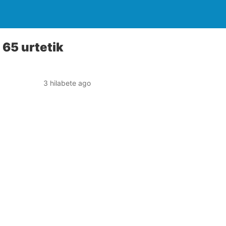
 65 urtetik
3 hilabete ago