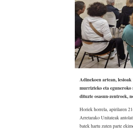
Adinekoen artean, lesioak 
murrizteko eta eguneroko 
dituzte osasun-zentroek, n
Horiek horrela, apirilaren 
Arretarako Unitateak antolat
batek hartu zuten parte ekime