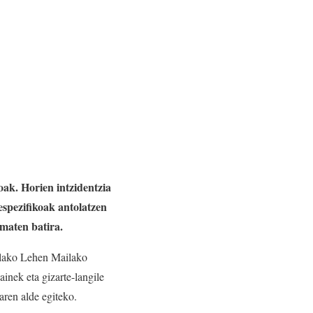
oak. Horien intzidentzia
spezifikoak antolatzen
ematen batira.
allako Lehen Mailako
inek eta gizarte-langile
laren alde egiteko.