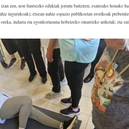
ia izan zen, non funtsezko edukiak jorratu baitziren, esaterako honako h
nahiz ingurukoak); etxean nahiz espazio publikoetan erorikoak prebenitze
 oreka, indarra eta egonkortasuna hobetzeko oinarrizko ariketak; eta zai