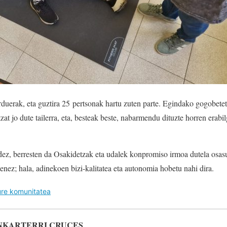
rduerak, eta guztira 25 pertsonak hartu zuten parte. Egindako gogobete
zat jo dute tailerra, eta, besteak beste, nabarmendu dituzte horren erabil
z, berresten da Osakidetzak eta udalek konpromiso irmoa dutela osasun
enez; hala, adinekoen bizi-kalitatea eta autonomia hobetu nahi dira.
re komunitatea
NKARTERRI CRUCES