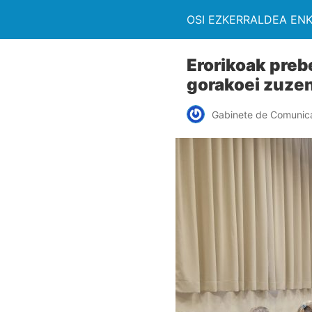
OSI EZKERRALDEA EN
Erorikoak preb
gorakoei zuze
Gabinete de Comunic