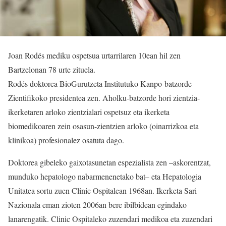
Joan Rodés mediku ospetsua urtarrilaren 10ean hil zen
Bartzelonan 78 urte zituela.
Rodés doktorea BioGurutzeta Institutuko Kanpo-batzorde
Zientifikoko presidentea zen. Aholku-batzorde hori zientzia-
ikerketaren arloko zientzialari ospetsuz eta ikerketa
biomedikoaren zein osasun-zientzien arloko (oinarrizkoa eta
klinikoa) profesionalez osatuta dago.
Doktorea gibeleko gaixotasunetan espezialista zen –askorentzat,
munduko hepatologo nabarmenenetako bat– eta Hepatologia
Unitatea sortu zuen Clinic Ospitalean 1968an. Ikerketa Sari
Nazionala eman zioten 2006an bere ibilbidean egindako
lanarengatik. Clinic Ospitaleko zuzendari medikoa eta zuzendari