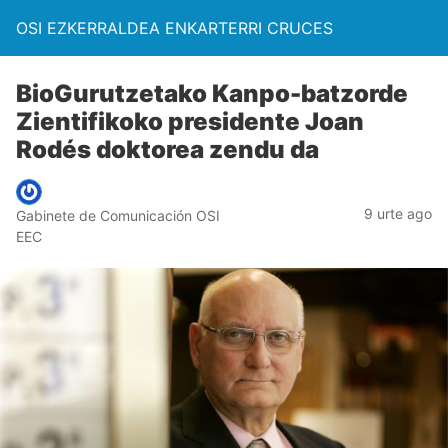
OSI EZKERRALDEA ENKARTERRI CRUCES
BioGurutzetako Kanpo-batzorde
Zientifikoko presidente Joan
Rodés doktorea zendu da
9 urte ago
Gabinete de Comunicación OSI
EEC