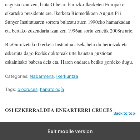
nagusia izan zen, baita Gibelari buruzko Ikerketen Europako
elkarteko presidente ere. Ikerketa Biomedikoen August Pi i
Sunyer Institutuaren sorrera bultzatu zuen 1990eko hamarkadan
eta bertako zuzendaria izan zen 1996an sortu zenetik 2008ra arte.
BioGurutzetako Ikerketa Institutua atsekabetu du heriotzak eta
eskertuta dago Rodés doktoreak urte hauetan guztiotan
eskainitako babesa dela eta. Haren ondarea betiko gordeko dugu.
Categories:
Nabarmena
,
Ikerkuntza
Tags:
biocruces
,
hepatología
OSI EZKERRALDEA ENKARTERRI CRUCES
Back to top
Exit mobile version