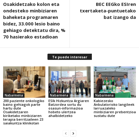
Osakidetzako kolon eta
BEC EEGko ESIren
ondesteko minbiziaren
txertaketa-puntuetako
baheketa programaren
bat izango da
bidez, 33.000 lesio baino
gehiago detektatu dira, %
70 hasierako estadioan
Te puede interesar
Nabarmena
Nabarmena
Nabarmena
200 paziente onkologiko
ESIk Hizkuntza Argiaren
Kabiezesko
baino gehiagok parte
Batzordea sortu du
Anbulatorioko langileek
hartu dute
osasun-informazioa
larruazaleko
Osakidetzaren
hobeto ulertzea
minbiziaren prebentzioa
biriketako minbiziaren
ahalbidetzeko
sustatu dute
terapia berritzaileen 23
saiakuntza klinikotan