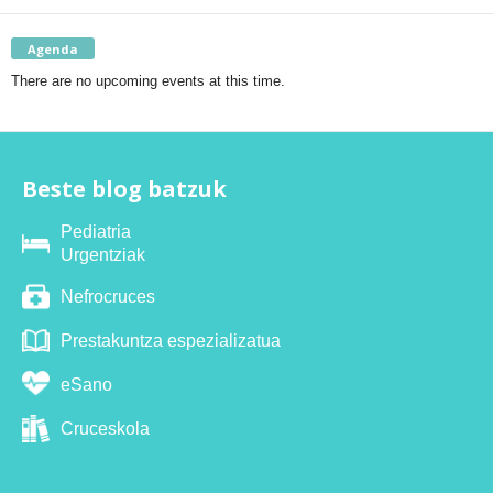
Agenda
There are no upcoming events at this time.
Beste blog batzuk
Pediatria
Urgentziak
Nefrocruces
Prestakuntza espezializatua
eSano
Cruceskola