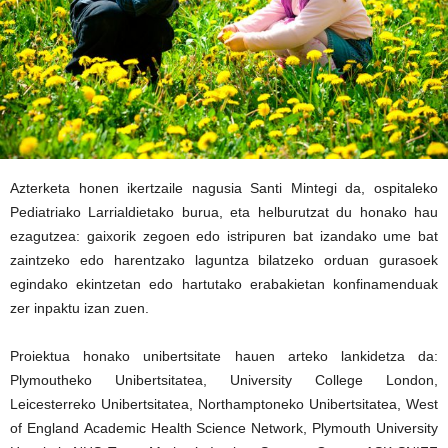
Azterketa honen ikertzaile nagusia Santi Mintegi da, ospitaleko
Pediatriako Larrialdietako burua, eta helburutzat du honako hau
ezagutzea: gaixorik zegoen edo istripuren bat izandako ume bat
zaintzeko edo harentzako laguntza bilatzeko orduan gurasoek
egindako ekintzetan edo hartutako erabakietan konfinamenduak
zer inpaktu izan zuen.
Proiektua honako unibertsitate hauen arteko lankidetza da:
Plymoutheko Unibertsitatea, University College London,
Leicesterreko Unibertsitatea, Northamptoneko Unibertsitatea, West
of England Academic Health Science Network, Plymouth University