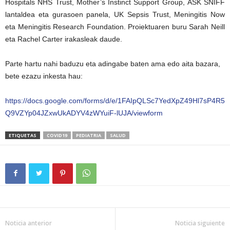
Hospitals NHS Trust, Mother’s Instinct Support Group, ASK SNIFF
lantaldea eta gurasoen panela, UK Sepsis Trust, Meningitis Now
eta Meningitis Research Foundation. Proiektuaren buru Sarah Neill
eta Rachel Carter irakasleak daude.
Parte hartu nahi baduzu eta adingabe baten ama edo aita bazara,
bete ezazu inkesta hau:
https://docs.google.com/forms/d/e/1FAIpQLSc7YedXpZ49Hl7sP4R5
Q9VZYp04JZxwUkADYV4zWYuiF-lUJA/viewform
ETIQUETAS
COVID19
PEDIATRIA
SALUD
Noticia anterior
Noticia siguiente