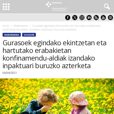
Inicio
Nabarmena
Gurasoek egindako ekintzetan eta hartutako erabakietan
konfinamendu-aldiak izandako inpaktuari buruzko azterketa
NABARMENA
OSASUN
Gurasoek egindako ekintzetan eta
hartutako erabakietan
konfinamendu-aldiak izandako
inpaktuari buruzko azterketa
06/04/2021