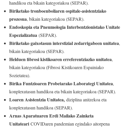
handikoa eta bikain kategoriakoa (SEPAR).
Biriketako tronboenboliaren ospitale-asistentziako
prozesua
, bikain kategoriakoa (SEPAR).
Endoskopia eta Pneumologia Interbentzionistako Unitate
Espezializatua
(SEPAR).
Biriketako gaixotasun interstizial zedarrigabeen unitatea
,
bikain kategoriakoa (SEPAR).
Helduen fibrosi kistikoaren erreferentziazko unitatea
,
bikain kategoriakoa (Fibrosi Kistikoaren Espainiako
Sozietatea).
Birika Funtzioaren Probetarako Laborategi Unitatea
,
konplexutasun handikoa eta bikain kategoriakoa (SEPAR).
Loaren Asistentzia Unitatea,
diziplina anitzekoa eta
konplexutasun handikoa (SEPAR).
Arnas Aparatuaren Erdi Mailako Zainketa
Unitateari
COVIDaren pandemian egindako aitorpena