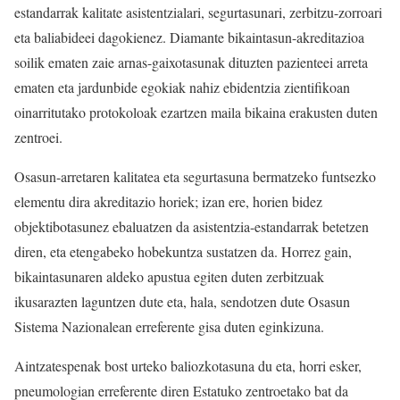
estandarrak kalitate asistentzialari, segurtasunari, zerbitzu-zorroari
eta baliabideei dagokienez. Diamante bikaintasun-akreditazioa
soilik ematen zaie arnas-gaixotasunak dituzten pazienteei arreta
ematen eta jardunbide egokiak nahiz ebidentzia zientifikoan
oinarritutako protokoloak ezartzen maila bikaina erakusten duten
zentroei.
Osasun-arretaren kalitatea eta segurtasuna bermatzeko funtsezko
elementu dira akreditazio horiek; izan ere, horien bidez
objektibotasunez ebaluatzen da asistentzia-estandarrak betetzen
diren, eta etengabeko hobekuntza sustatzen da. Horrez gain,
bikaintasunaren aldeko apustua egiten duten zerbitzuak
ikusarazten laguntzen dute eta, hala, sendotzen dute Osasun
Sistema Nazionalean erreferente gisa duten eginkizuna.
Aintzatespenak bost urteko baliozkotasuna du eta, horri esker,
pneumologian erreferente diren Estatuko zentroetako bat da