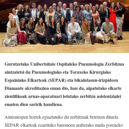
Gurutzetako Unibertsitate Ospitaleko Pneumologia Zerbitzua
aintzatetsi du Pneumologiako eta Toraxeko Kirurgiako
Espainiako Elkarteak (SEPAR) eta bikaintasun-irizpideen
Diamante akreditazioa eman dio, hau da, aipatutako elkarte
zientifikoak arnas-aparatuari lotutako zerbitzu asistentzialei
ematen dien saririk handiena.
Aintzatespen horrek egiaztatuko du zerbitzuak betetzen dituela
SEPAR elkarteak ezarritako baremoen araberako maila goreneko