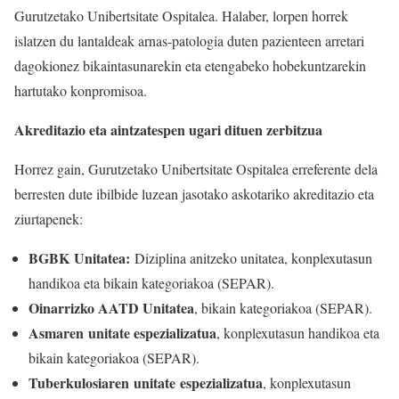
Gurutzetako Unibertsitate Ospitalea. Halaber, lorpen horrek
islatzen du lantaldeak arnas-patologia duten pazienteen arretari
dagokionez bikaintasunarekin eta etengabeko hobekuntzarekin
hartutako konpromisoa.
Akreditazio eta aintzatespen ugari dituen zerbitzua
Horrez gain, Gurutzetako Unibertsitate Ospitalea erreferente dela
berresten dute ibilbide luzean jasotako askotariko akreditazio eta
ziurtapenek:
BGBK Unitatea:
Diziplina anitzeko unitatea, konplexutasun
handikoa eta bikain kategoriakoa (SEPAR).
Oinarrizko AATD Unitatea
, bikain kategoriakoa (SEPAR).
Asmaren
unitate espezializatua
, konplexutasun handikoa eta
bikain kategoriakoa (SEPAR).
Tuberkulosiaren
unitate
espezializatua
, konplexutasun