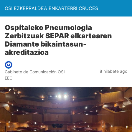
OSI EZKERRALDEA ENKARTERRI CRUCES
Ospitaleko Pneumologia
Zerbitzuak SEPAR elkartearen
Diamante bikaintasun-
akreditazioa
8 hilabete ago
Gabinete de Comunicación OSI
EEC