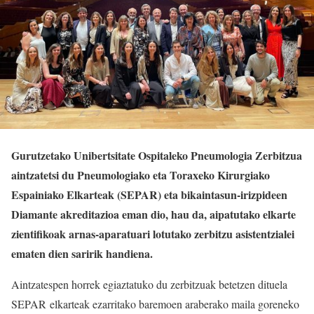
Gurutzetako Unibertsitate Ospitaleko Pneumologia Zerbitzua
aintzatetsi du Pneumologiako eta Toraxeko Kirurgiako
Espainiako Elkarteak (SEPAR) eta bikaintasun-irizpideen
Diamante akreditazioa eman dio, hau da, aipatutako elkarte
zientifikoak arnas-aparatuari lotutako zerbitzu asistentzialei
ematen dien saririk handiena.
Aintzatespen horrek egiaztatuko du zerbitzuak betetzen dituela
SEPAR elkarteak ezarritako baremoen araberako maila goreneko