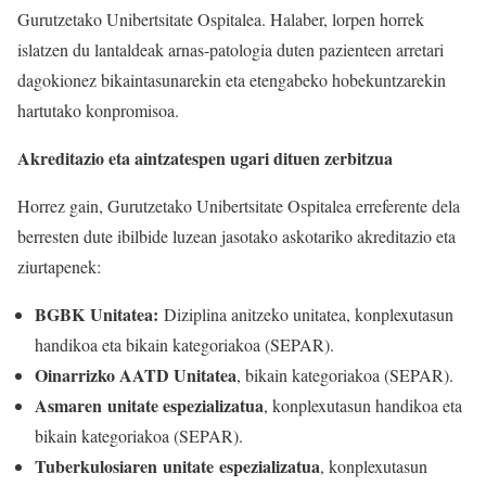
Gurutzetako Unibertsitate Ospitalea. Halaber, lorpen horrek
islatzen du lantaldeak arnas-patologia duten pazienteen arretari
dagokionez bikaintasunarekin eta etengabeko hobekuntzarekin
hartutako konpromisoa.
Akreditazio eta aintzatespen ugari dituen zerbitzua
Horrez gain, Gurutzetako Unibertsitate Ospitalea erreferente dela
berresten dute ibilbide luzean jasotako askotariko akreditazio eta
ziurtapenek:
BGBK Unitatea:
Diziplina anitzeko unitatea, konplexutasun
handikoa eta bikain kategoriakoa (SEPAR).
Oinarrizko AATD Unitatea
, bikain kategoriakoa (SEPAR).
Asmaren
unitate espezializatua
, konplexutasun handikoa eta
bikain kategoriakoa (SEPAR).
Tuberkulosiaren
unitate
espezializatua
, konplexutasun