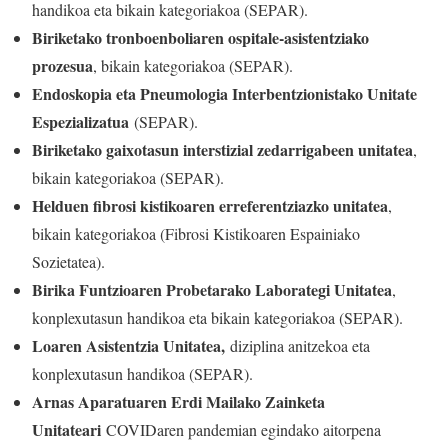
handikoa eta bikain kategoriakoa (SEPAR).
Biriketako tronboenboliaren ospitale-asistentziako
prozesua
, bikain kategoriakoa (SEPAR).
Endoskopia eta Pneumologia Interbentzionistako Unitate
Espezializatua
(SEPAR).
Biriketako gaixotasun interstizial zedarrigabeen unitatea
,
bikain kategoriakoa (SEPAR).
Helduen fibrosi kistikoaren erreferentziazko unitatea
,
bikain kategoriakoa (Fibrosi Kistikoaren Espainiako
Sozietatea).
Birika Funtzioaren Probetarako Laborategi Unitatea
,
konplexutasun handikoa eta bikain kategoriakoa (SEPAR).
Loaren Asistentzia Unitatea,
diziplina anitzekoa eta
konplexutasun handikoa (SEPAR).
Arnas Aparatuaren Erdi Mailako Zainketa
Unitateari
COVIDaren pandemian egindako aitorpena