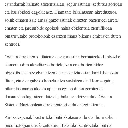
estandarrak kalitate asistentzialari, segurtasunari, zerbitzu-zorroari
eta baliabideei dagokienez. Diamante bikaintasun-akreditazioa
soilik ematen zaie arnas-gaixotasunak dituzten pazienteei arreta
ematen eta jardunbide egokiak nahiz ebidentzia zientifikoan
oinarritutako protokoloak ezartzen maila bikaina erakusten duten
zentroei.
Osasun-arretaren kalitatea eta segurtasuna bermatzeko funtsezko
elementu dira akreditazio horiek; izan ere, horien bidez
objektibotasunez ebaluatzen da asistentzia-estandarrak betetzen
diren, eta etengabeko hobekuntza sustatzen da. Horrez gain,
bikaintasunaren aldeko apustua egiten duten zerbitzuak
ikusarazten laguntzen dute eta, hala, sendotzen dute Osasun
Sistema Nazionalean erreferente gisa duten eginkizuna.
Aintzatespenak bost urteko baliozkotasuna du eta, horri esker,
pneumologian erreferente diren Estatuko zentroetako bat da