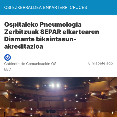
OSI EZKERRALDEA ENKARTERRI CRUCES
Ospitaleko Pneumologia
Zerbitzuak SEPAR elkartearen
Diamante bikaintasun-
akreditazioa
8 hilabete ago
Gabinete de Comunicación OSI
EEC