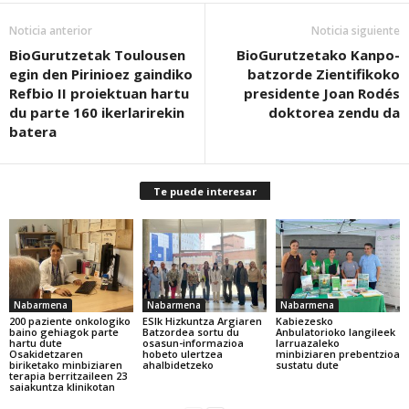
Noticia anterior
Noticia siguiente
BioGurutzetak Toulousen
BioGurutzetako Kanpo-
egin den Pirinioez gaindiko
batzorde Zientifikoko
Refbio II proiektuan hartu
presidente Joan Rodés
du parte 160 ikerlarirekin
doktorea zendu da
batera
Te puede interesar
Nabarmena
Nabarmena
Nabarmena
200 paziente onkologiko
ESIk Hizkuntza Argiaren
Kabiezesko
baino gehiagok parte
Batzordea sortu du
Anbulatorioko langileek
hartu dute
osasun-informazioa
larruazaleko
Osakidetzaren
hobeto ulertzea
minbiziaren prebentzioa
biriketako minbiziaren
ahalbidetzeko
sustatu dute
terapia berritzaileen 23
saiakuntza klinikotan