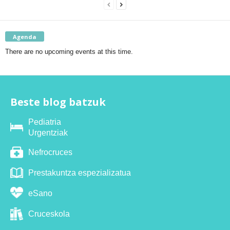
Agenda
There are no upcoming events at this time.
Beste blog batzuk
Pediatria
Urgentziak
Nefrocruces
Prestakuntza espezializatua
eSano
Cruceskola