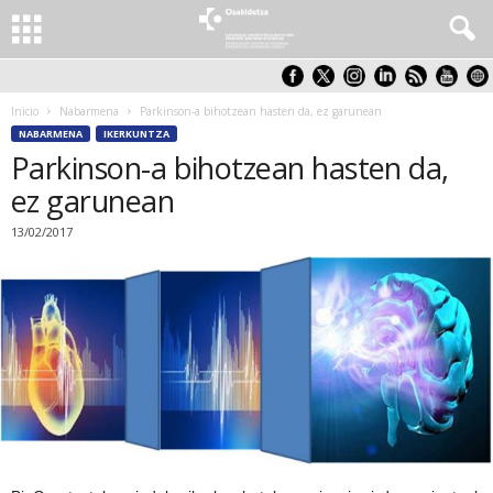
Inicio
Nabarmena
Parkinson-a bihotzean hasten da, ez garunean
NABARMENA
IKERKUNTZA
Parkinson-a bihotzean hasten da,
ez garunean
13/02/2017