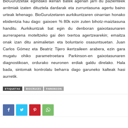
BioGurutzetak egindako ikerlan batek agerian jarri du pazienteek
arritmiak izaten dituztela dardarak eta zurruntasuna agertu baino
urteak lehenago. BioGurutzetaren aurkikuntzaren oinarrian honako
ebidentzia hau dago: gaixoen % 80k ezin zuten bihotz-maiztasuna
handitu. Aurkikuntzak bat egin du denboran gaixotasunaren
aurrerapena moteltzeko gai den txertoa agertzearekin; emaitza
onak izan ditu animalietan eta boluntario osasuntsuetan. Juan
Carlos Gómez eta Beatriz Tijero ikertzaileen arabera, ezin gara
mugatu ohiko parametroetara Parkinson-en gaixotasunaren
diagnostikoan, ordurako neuronen erdiak galdu direlako. Hala
bada, sintomak kontrolatu beharra dago garuneko kalteak hasi
aurretik.
ETIQUETAS
BIOCRUCES
PARKINSON