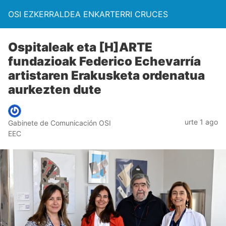
OSI EZKERRALDEA ENKARTERRI CRUCES
Ospitaleak eta [H]ARTE
fundazioak Federico Echevarría
artistaren Erakusketa ordenatua
aurkezten dute
urte 1 ago
Gabinete de Comunicación OSI
EEC