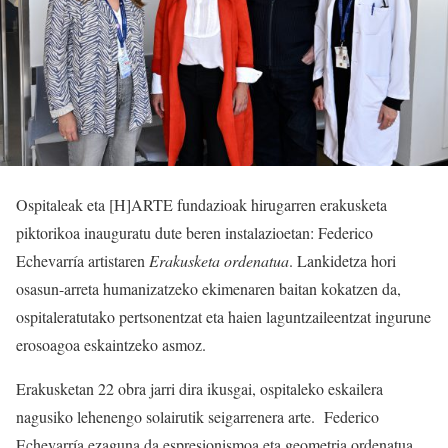
Ospitaleak eta [H]ARTE fundazioak hirugarren erakusketa
piktorikoa inauguratu dute beren instalazioetan: Federico
Echevarría artistaren
Erakusketa ordenatua
. Lankidetza hori
osasun-arreta humanizatzeko ekimenaren baitan kokatzen da,
ospitaleratutako pertsonentzat eta haien laguntzaileentzat ingurune
erosoagoa eskaintzeko asmoz.
Erakusketan 22 obra jarri dira ikusgai, ospitaleko eskailera
nagusiko lehenengo solairutik seigarrenera arte. Federico
Echevarría ezaguna da espresionismoa eta geometria ordenatua