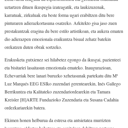
uztartzen dituen ikuspegia izateagatik, eta laukizuzenak,
karratuak, zirkuluak eta beste forma ugari erabiltzen ditu bere
pinturaren adierazkortasuna osatzeko. Arkitekto gisa jaso zuen
prestakuntzak eragina du bere estilo artistikoan, eta aukera ematen
dio adierazpen emozionala eraikuntza bisual zehatz batekin
orekatzen duten obrak sortzeko.
Erakusketa gutxienez sei hilabetez egongo da ikusgai, pazienteei
eta bisitariei lasaitasun emozionala emateko. Inaugurazioan,
Echevarriak bere lanari buruzko xehetasunak partekatu ditu Mª
Luz Marqués EEG ESIko zuzendari gerentearekin, Inés Gallego
Berrikuntza eta Kalitateko zuzendariordearekin eta Tamara
Kreisler [H]ARTE Fundazioko Zuzendaria eta Susana Cadahia
ordezkariarekin batera.
Ekimen honen helburua da estresa eta antsietatea murrizten