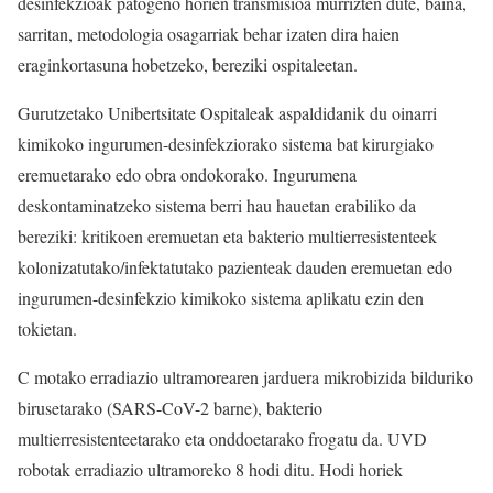
desinfekzioak patogeno horien transmisioa murrizten dute, baina,
sarritan, metodologia osagarriak behar izaten dira haien
eraginkortasuna hobetzeko, bereziki ospitaleetan.
Gurutzetako Unibertsitate Ospitaleak aspaldidanik du oinarri
kimikoko ingurumen-desinfekziorako sistema bat kirurgiako
eremuetarako edo obra ondokorako. Ingurumena
deskontaminatzeko sistema berri hau hauetan erabiliko da
bereziki: kritikoen eremuetan eta bakterio multierresistenteek
kolonizatutako/infektatutako pazienteak dauden eremuetan edo
ingurumen-desinfekzio kimikoko sistema aplikatu ezin den
tokietan.
C motako erradiazio ultramorearen jarduera mikrobizida bilduriko
birusetarako (SARS-CoV-2 barne), bakterio
multierresistenteetarako eta onddoetarako frogatu da. UVD
robotak erradiazio ultramoreko 8 hodi ditu. Hodi horiek