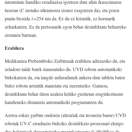
intentsitate handiko erradiazioa igortzen dute uhin ikusezinaren
luzeran (C motako ultramorea izenez ezagutzen da), eta goren
puntu biozida λ=254 nm da. Ez du ez kristalik, ez hormarik
zeharkatzen. Ez da pertsonarik egon behar desinfektatu beharreko
eremuen barruan.
Erabilera
Medikuntza Prebentiboko Zerbitzuak erabilera adieraziko du, eta
zeladore-talde batek maneiatuko du. UVD robota automatikoki
birkokatzen da, eta langile arduradunek aukera dute tableta baten
bidez robota urrutitik maneiatu eta zuzentzeko. Gainera,
desinfektatu behar diren azalera kritiko guztietan eraginkortasun
handieneko distantzia automatikoki programatzen du.
Aretoa eskuz garbitu ondoren (altzariak eta tresneria barne) UVD
robotak UV-C erradiazio bidezko desinfekzio-prozesuari ekingo
dio; bakterioak deuseztatzeko eraginkortasuna % 99,99koa da.