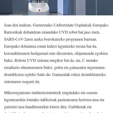
Joan den irailean, Gurutzetako Unibertsitate Ospitaleak Europako
Batzordeak dohaintzan emandako UVD robot bat jaso zuen,
SARS-CoV-2aren aurka borrokatzeko programen barruan.
Europako dohaintza estatu kideei laguntzeko tresna bat da,
koronabirusaren hedapenari euts diezaioten, ekipamendu egokien
bidez. Robota UVD sistema mugikor bat da, eta, C motako
erradiazio ultramorearen bidez, gelen eta gainazalen ingurumen-
desinfekzioa egiteko balio du. Gainazalak eskuz desinfektatzeko
sistemaren osagarri da.
Mikroorganismo multierresistenteek eragindako eta osasun-
laguntzarekin lotutako infekzioak pazientearen heriotza-tasa eta
gaixotze-tasa handitzearekin lotzen dira. Garbiketak eta