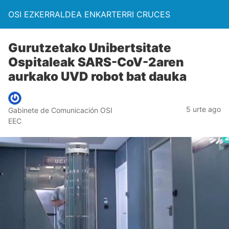
OSI EZKERRALDEA ENKARTERRI CRUCES
Gurutzetako Unibertsitate
Ospitaleak SARS-CoV-2aren
aurkako UVD robot bat dauka
5 urte ago
Gabinete de Comunicación OSI
EEC