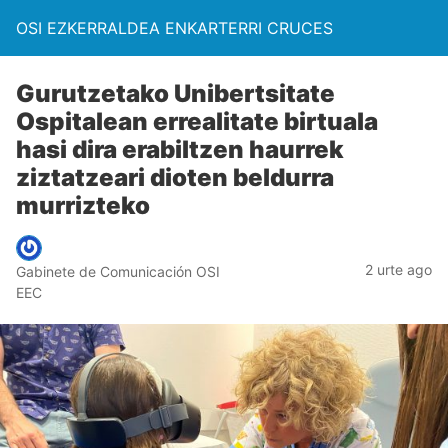
OSI EZKERRALDEA ENKARTERRI CRUCES
Gurutzetako Unibertsitate
Ospitalean errealitate birtuala
hasi dira erabiltzen haurrek
ziztatzeari dioten beldurra
murrizteko
2 urte ago
Gabinete de Comunicación OSI
EEC