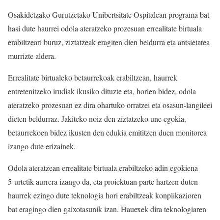
Osakidetzako Gurutzetako Unibertsitate Ospitalean programa bat
hasi dute haurrei odola ateratzeko prozesuan errealitate birtuala
erabiltzeari buruz, ziztatzeak eragiten dien beldurra eta antsietatea
murrizte aldera.
Errealitate birtualeko betaurrekoak erabiltzean, haurrek
entretenitzeko irudiak ikusiko dituzte eta, horien bidez, odola
ateratzeko prozesuan ez dira ohartuko orratzei eta osasun-langileei
dieten beldurraz. Jakiteko noiz den ziztatzeko une egokia,
betaurrekoen bidez ikusten den edukia emititzen duen monitorea
izango dute erizainek.
Odola ateratzean errealitate birtuala erabiltzeko adin egokiena
5 urtetik aurrera izango da, eta proiektuan parte hartzen duten
haurrek ezingo dute teknologia hori erabiltzeak konplikazioren
bat eragingo dien gaixotasunik izan. Hauexek dira teknologiaren