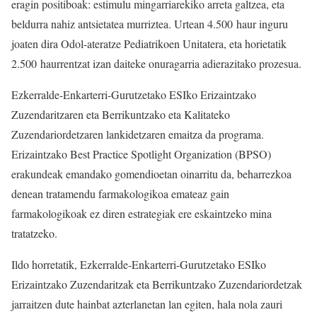
eragin positiboak: estimulu mingarriarekiko arreta galtzea, eta
beldurra nahiz antsietatea murriztea. Urtean 4.500 haur inguru
joaten dira Odol-ateratze Pediatrikoen Unitatera, eta horietatik
2.500 haurrentzat izan daiteke onuragarria adierazitako prozesua.
Ezkerralde-Enkarterri-Gurutzetako ESIko Erizaintzako
Zuzendaritzaren eta Berrikuntzako eta Kalitateko
Zuzendariordetzaren lankidetzaren emaitza da programa.
Erizaintzako Best Practice Spotlight Organization (BPSO)
erakundeak emandako gomendioetan oinarritu da, beharrezkoa
denean tratamendu farmakologikoa emateaz gain
farmakologikoak ez diren estrategiak ere eskaintzeko mina
tratatzeko.
Ildo horretatik, Ezkerralde-Enkarterri-Gurutzetako ESIko
Erizaintzako Zuzendaritzak eta Berrikuntzako Zuzendariordetzak
jarraitzen dute hainbat azterlanetan lan egiten, hala nola zauri