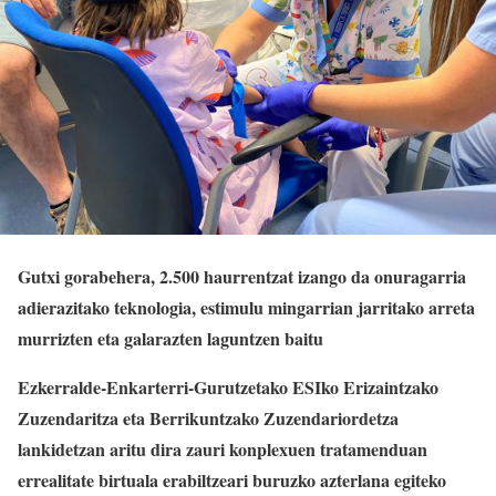
Gutxi gorabehera, 2.500 haurrentzat izango da onuragarria
adierazitako teknologia, estimulu mingarrian jarritako arreta
murrizten eta galarazten laguntzen baitu
Ezkerralde-Enkarterri-Gurutzetako ESIko Erizaintzako
Zuzendaritza eta Berrikuntzako Zuzendariordetza
lankidetzan aritu dira zauri konplexuen tratamenduan
errealitate birtuala erabiltzeari buruzko azterlana egiteko