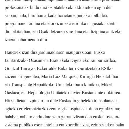
profesionalak bildu dira ospitaleko ekitaldi-aretoan egin den
saioan; hala, hiru hamarkada horietan egindako ibilbidea,
programaren oraina eta etorkizuneko erronka nagusiak aztertu
dira ekitaldian, eta Osakidetzaren sare-lana eta diziplina anitzeko
izaera nabarmendu dira.
Hauexek izan dira jardunaldiaren inaugurazioan: Eusko
Jaurlaritzako Osasun eta Eraldaketa Digitaleko sailburuordea,
Gontzal Tamayo; Ezkerralde-Enkarterri-Gurutzetako ESIko
zuzendari-gerentea, María Luz Marqués; Kirurgia Hepatobiliar
eta Transplante Hepatikoko Unitateko buru klinikoa, Mikel
Gastaca; eta Hepatologia Unitateko Javier Bustamante doktorea.
Hitzaldietan azpimarratu dute Euskadin gibeleko transplanteak
egiteko erreferentziazko zentro gisa ospitaleak duen eginkizuna;
halaber, nabarmendu dute zein garrantzitsua den euskal osasun-
sistema publiko osoa antolatu eta koordinatzea, ezinbestekoa baita