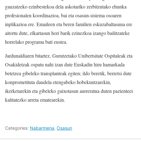
gauzatzeko ezinbestekoa dela askotariko zerbitzutako ehunka
profesionalen koordinazioa, bai eta osasun-sistema osoaren
inplikazioa ere. Emaileen eta beren familien eskuzabaltasuna ere
aitortu dute, elkartasun hori barik ezinezkoa izango bailitzateke
horrelako programa bati eustea.
Jardunaldiaren bitartez, Gurutzetako Unibertsitate Ospitaleak eta
Osakidetzak ospatu nahi izan dute Euskadin hiru hamarkada
betetzea gibeleko transplanteak egiten; ildo beretik, berretsi dute
konprometituta daudela etengabeko hobekuntzarekin,
ikerketarekin eta gibeleko gaixotasun aurreratua duten pazienteei
kalitatezko arreta ematearekin.
Categories:
Nabarmena
,
Osasun