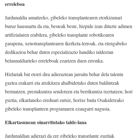
erreleboa
Jardunaldia amaitzeko, gibeleko transplantearen etorkizunari
buruz hausnartu da eta, besteak beste, hizpide izan dituzte adimen
artifizialaren erabilera, gibeleko transplante robotikoaren
garapena, xenotransplantearen ikerketa-lerroak, eta etengabeko
dedikazioa behar duten espezializazio handiko taldeetan
belaunaldiarteko erreleboak ezartzen duen erronka.
Hizlariak bat etorri dira adieraztean jarraitu behar dela talentu
gaztea erakarri eta atxikitzea ahalbidetuko duten baldintzak
bermatzen, prestakuntza sendotzen eta berrikuntza txertatzen; hori
guztia, elkarlaneko ereduari eutsiz, horixe baita Osakidetzako
gibeleko transplanteen programaren ezaugarri nagusia.
Elkartasunean oinarritutako talde-lana
Jardunaldian adierazi da ere gibeleko transplante guztiak