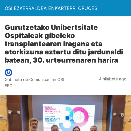
OSI EZKERRALDEA ENKARTERRI CRUCES
Gurutzetako Unibertsitate
Ospitaleak gibeleko
transplantearen iragana eta
etorkizuna aztertu ditu jardunaldi
batean, 30. urteurrenaren harira
4 hilabete ago
Gabinete de Comunicación OSI
EEC