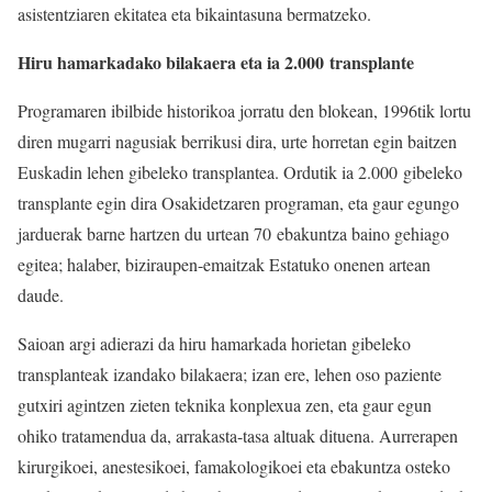
asistentziaren ekitatea eta bikaintasuna bermatzeko.
Hiru hamarkadako bilakaera eta ia 2.000 transplante
Programaren ibilbide historikoa jorratu den blokean, 1996tik lortu
diren mugarri nagusiak berrikusi dira, urte horretan egin baitzen
Euskadin lehen gibeleko transplantea. Ordutik ia 2.000 gibeleko
transplante egin dira Osakidetzaren programan, eta gaur egungo
jarduerak barne hartzen du urtean 70 ebakuntza baino gehiago
egitea; halaber, biziraupen-emaitzak Estatuko onenen artean
daude.
Saioan argi adierazi da hiru hamarkada horietan gibeleko
transplanteak izandako bilakaera; izan ere, lehen oso paziente
gutxiri agintzen zieten teknika konplexua zen, eta gaur egun
ohiko tratamendua da, arrakasta-tasa altuak dituena. Aurrerapen
kirurgikoei, anestesikoei, famakologikoei eta ebakuntza osteko