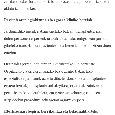
zainketei esker lortu da hori, baita prozedura agintzeko irizpideak
aldatu izanari esker.
Pazientearen eginkizuna eta egoera kliniko berriak
Jardunaldiko unerik nabarmenetako batean, transplantea izan
duten pertsonen esperientzia azaldu da; hala, erdigunean jarri da
gibeleko transplanteak pazienteen eta beren familien bizitzan duen
eragina.
Orainaldia jorratu den tartean, Gurutzetako Unibertsitate
Ospitaleko eta erreferentziazko beste zentro batzuetako
espezialistek gai hauek aztertu dituzte: donazio eta transplanteen
egoera berriak, transplante onkologikoa, organoak zaintzeko
perfusio-makinen erabilera, eta geroz eta zehatzagoak diren
irizpideekin prozedura gehiagotan agintzeko joera.
Etorkizunari begira: berrikuntza eta belaunaldiarteko