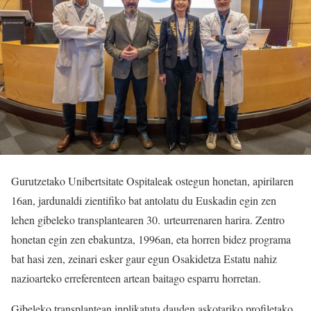
Gurutzetako Unibertsitate Ospitaleak ostegun honetan, apirilaren
16an, jardunaldi zientifiko bat antolatu du Euskadin egin zen
lehen gibeleko transplantearen 30. urteurrenaren harira. Zentro
honetan egin zen ebakuntza, 1996an, eta horren bidez programa
bat hasi zen, zeinari esker gaur egun Osakidetza Estatu nahiz
nazioarteko erreferenteen artean baitago esparru horretan.
Gibeleko transplantean inplikatuta dauden askotariko profiletako