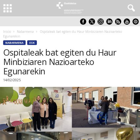
Inicio
Nabarmena
Ospitaleak bat egiten du Haur Minbiziaren Nazioarteko
Egunarekin
NABARMENA
ESK
Ospitaleak bat egiten du Haur
Minbiziaren Nazioarteko
Egunarekin
14/02/2025