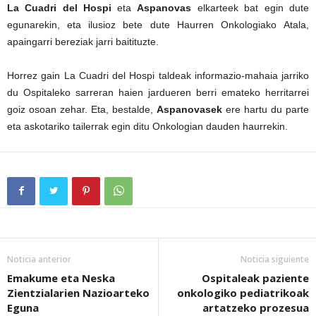
La Cuadri del Hospi
eta
Aspanovas
elkarteek bat egin dute
egunarekin, eta ilusioz bete dute Haurren Onkologiako Atala,
apaingarri bereziak jarri baitituzte.
Horrez gain La Cuadri del Hospi taldeak informazio-mahaia jarriko
du Ospitaleko sarreran haien jardueren berri emateko herritarrei
goiz osoan zehar. Eta, bestalde,
Aspanovasek
ere hartu du parte
eta askotariko tailerrak egin ditu Onkologian dauden haurrekin.
Noticia anterior
Noticia siguiente
Emakume eta Neska
Ospitaleak paziente
Zientzialarien Nazioarteko
onkologiko pediatrikoak
Eguna
artatzeko prozesua