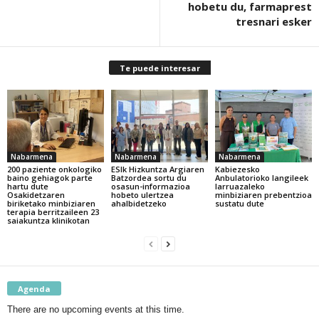
hobetu du, farmaprest
tresnari esker
Te puede interesar
Nabarmena
Nabarmena
Nabarmena
200 paziente onkologiko
ESIk Hizkuntza Argiaren
Kabiezesko
baino gehiagok parte
Batzordea sortu du
Anbulatorioko langileek
hartu dute
osasun-informazioa
larruazaleko
Osakidetzaren
hobeto ulertzea
minbiziaren prebentzioa
biriketako minbiziaren
ahalbidetzeko
sustatu dute
terapia berritzaileen 23
saiakuntza klinikotan
Agenda
There are no upcoming events at this time.