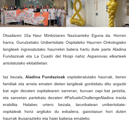
Otsailaren 15a Haur Minbiziaren Nazioarteko Eguna da. Horren
harira, Gurutzetako Unibertsitate Ospitaleko Haurren Onkologiako
langileek ingresatutako haurrekin batera hartu dute parte Aladina
Fundazioak eta La Cuadri del Hospi nahiz Aspanovas elkarteek
antolatutako ekitaldietan.
Iaz bezala,
Aladina Fundazioak
ospitaleratutako haurrak, beren
familiak eta arreta ematen dieten langileak gonbidatu ditu argazki
bat egin dezaten ospitalearen sarreran, buruan zapi bat jantzita,
eta sareetan partekatu dezaten #PañueloChallengeAladina traola
erabilita. Halaber, urtero bezala, larunbatean unibertsitate-
ospitaleak horiz argituko du eskailera, gaixotasun hori duten
haurrak ikusarazteko eta haiei babesa emateko.