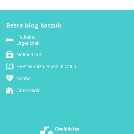
Beste blog batzuk
Pediatria
Urgentziak
Nefrocruces
Prestakuntza espezializatua
eSano
Cruceskola