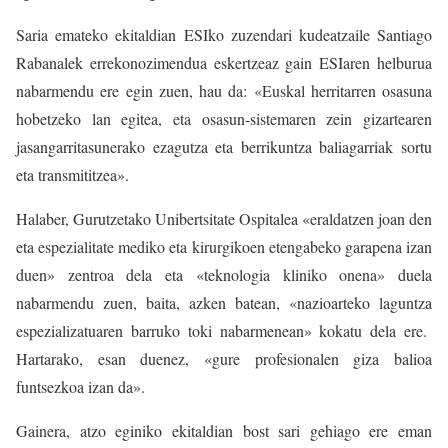
Saria emateko ekitaldian ESIko zuzendari kudeatzaile Santiago
Rabanalek errekonozimendua eskertzeaz gain ESIaren helburua
nabarmendu ere egin zuen, hau da: «Euskal herritarren osasuna
hobetzeko lan egitea, eta osasun-sistemaren zein gizartearen
jasangarritasunerako ezagutza eta berrikuntza baliagarriak sortu
eta transmititzea».
Halaber, Gurutzetako Unibertsitate Ospitalea «eraldatzen joan den
eta espezialitate mediko eta kirurgikoen etengabeko garapena izan
duen» zentroa dela eta «teknologia kliniko onena» duela
nabarmendu zuen, baita, azken batean, «nazioarteko laguntza
espezializatuaren barruko toki nabarmenean» kokatu dela ere.
Hartarako, esan duenez, «gure profesionalen giza balioa
funtsezkoa izan da».
Gainera, atzo eginiko ekitaldian bost sari gehiago ere eman