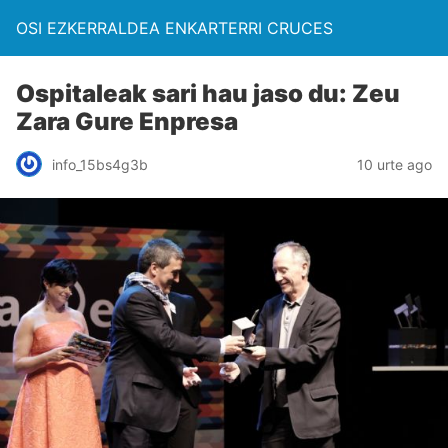
OSI EZKERRALDEA ENKARTERRI CRUCES
Ospitaleak sari hau jaso du: Zeu
Zara Gure Enpresa
info_15bs4g3b
10 urte ago