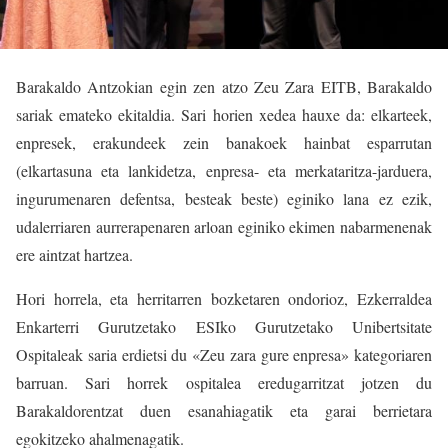
Barakaldo Antzokian egin zen atzo Zeu Zara EITB, Barakaldo
sariak emateko ekitaldia. Sari horien xedea hauxe da: elkarteek,
enpresek, erakundeek zein banakoek hainbat esparrutan
(elkartasuna eta lankidetza, enpresa- eta merkataritza-jarduera,
ingurumenaren defentsa, besteak beste) eginiko lana ez ezik,
udalerriaren aurrerapenaren arloan eginiko ekimen nabarmenenak
ere aintzat hartzea.
Hori horrela, eta herritarren bozketaren ondorioz, Ezkerraldea
Enkarterri Gurutzetako ESIko Gurutzetako Unibertsitate
Ospitaleak saria erdietsi du «Zeu zara gure enpresa» kategoriaren
barruan. Sari horrek ospitalea eredugarritzat jotzen du
Barakaldorentzat duen esanahiagatik eta garai berrietara
egokitzeko ahalmenagatik.