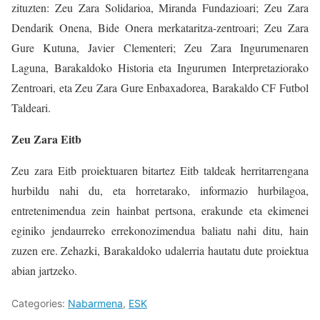
zituzten: Zeu Zara Solidarioa, Miranda Fundazioari; Zeu Zara
Dendarik Onena, Bide Onera merkataritza-zentroari; Zeu Zara
Gure Kutuna, Javier Clementeri; Zeu Zara Ingurumenaren
Laguna, Barakaldoko Historia eta Ingurumen Interpretaziorako
Zentroari, eta Zeu Zara Gure Enbaxadorea, Barakaldo CF Futbol
Taldeari.
Zeu Zara Eitb
Zeu zara Eitb proiektuaren bitartez Eitb taldeak herritarrengana
hurbildu nahi du, eta horretarako, informazio hurbilagoa,
entretenimendua zein hainbat pertsona, erakunde eta ekimenei
eginiko jendaurreko errekonozimendua baliatu nahi ditu, hain
zuzen ere. Zehazki, Barakaldoko udalerria hautatu dute proiektua
abian jartzeko.
Categories:
Nabarmena
,
ESK