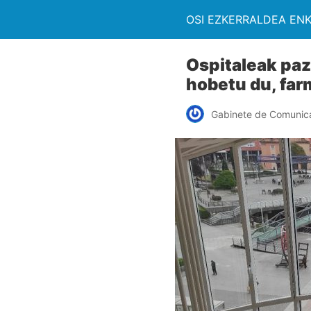
OSI EZKERRALDEA EN
Ospitaleak paz
hobetu du, far
Gabinete de Comunic