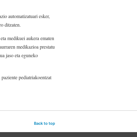
zio automatizatuari esker,
o ditzaten.
, eta medikuei aukera ematen
aurraren medikazioa prestatu
dua jaso eta eguneko
a paziente pediatriakoentzat
Back to top