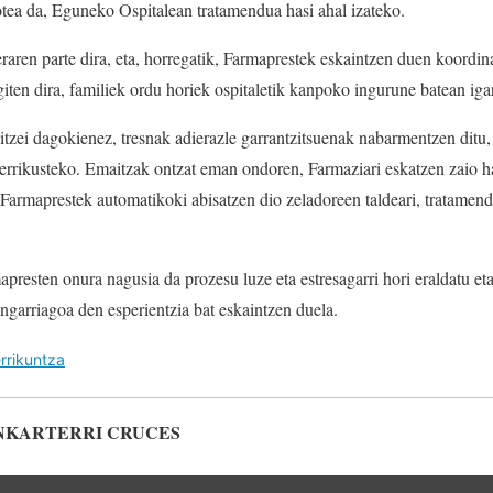
rotea da, Eguneko Ospitalean tratamendua hasi ahal izateko.
raren parte dira, eta, horregatik, Farmaprestek eskaintzen duen koordina
iten dira, familiek ordu horiek ospitaletik kanpoko ingurune batean igar
itzei dagokienez, tresnak adierazle garrantzitsuenak nabarmentzen ditu
berrikusteko. Emaitzak ontzat eman ondoren, Farmaziari eskatzen zaio h
 Farmaprestek automatikoki abisatzen dio zeladoreen taldeari, tratamen
apresten onura nagusia da prozesu luze eta estresagarri hori eraldatu et
ngarriagoa den esperientzia bat eskaintzen duela.
rrikuntza
NKARTERRI CRUCES