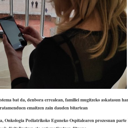
stema bat da, denbora errealean, familiei mugitzeko askatasun ha
 tratamenduen emaitzen zain dauden bitartean
a, Onkologia Pediatrikoko Eguneko Ospitalearen prozesuan parte 