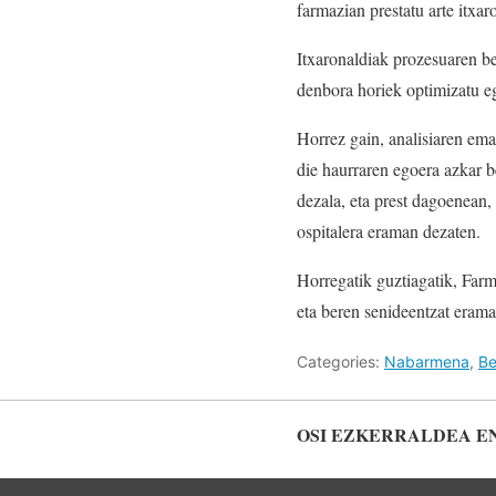
farmazian prestatu arte itxa
Itxaronaldiak prozesuaren be
denbora horiek optimizatu eg
Horrez gain, analisiaren ema
die haurraren egoera azkar 
dezala, eta prest dagoenean,
ospitalera eraman dezaten.
Horregatik guztiagatik, Farm
eta beren senideentzat erama
Categories:
Nabarmena
,
Be
OSI EZKERRALDEA E