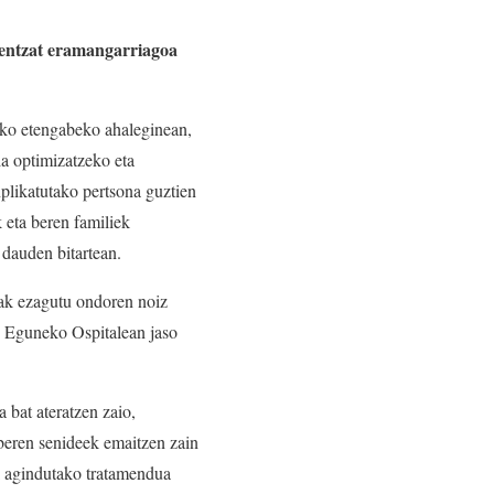
arentzat eramangarriagoa
eko etengabeko ahaleginean,
ia optimizatzeko eta
plikatutako pertsona guztien
 eta beren familiek
dauden bitartean.
zak ezagutu ondoren noiz
o Eguneko Ospitalean jaso
 bat ateratzen zaio,
 beren senideek emaitzen zain
k agindutako tratamendua