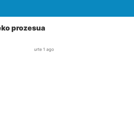
zeko prozesua
urte 1 ago