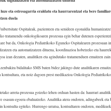
ak digitalizatzen eta automatizatzen dituena
uze eta estresagarria eraldatu eta haurrarentzat eta bere famili
ntzen duela
ibertsitate Ospitaleak, pazienteen eta senideen egonaldia humanizatz
iako tratamendu onkologikoaren prozesua egin behar dutenen esperientz
are bat da, Onkologia Pediatrikoko Eguneko Ospitalearen prozesuan in
izatzen eta automatizatzen dituena, koordinazioa hobetzeko eta haurrek
oa izan dezaten, analitiken eta agindutako tratamenduen emaitzen zain 
zenbakira bidalitako SMS baten bidez jakingo dute analitikaren emait
 kontsultara, eta noiz dagoen prest medikazioa Onkologia Pediatrikok
tako arreta-prozesua goizeko lehen orduan hasten da: haurrari analitika
re osasun-egoera ebaluatzeko. Analitika atera ondoren, adingabeek eta
n kontsulta egiteko. Hurrengo urratsa, kontsultaren ondoren, medikue