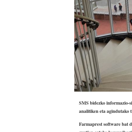
SMS bidezko informazio-si
analitiken eta agindutako
Farmaprest software bat d