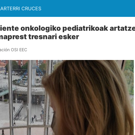
KARTERRI CRUCES
iente onkologiko pediatrikoak artat
maprest tresnari esker
ación OSI EEC