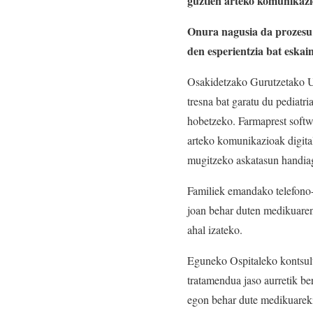
guztien arteko komunikazio
Onura nagusia da prozesu l
den esperientzia bat eskai
Osakidetzako Gurutzetako Un
tresna bat garatu du pediatr
hobetzeko. Farmaprest softw
arteko komunikazioak digital
mugitzeko askatasun handiag
Familiek emandako telefono-
joan behar duten medikuaren
ahal izateko.
Eguneko Ospitaleko kontsulte
tratamendua jaso aurretik be
egon behar dute medikuareki