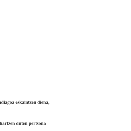
ndiagoa eskaintzen diena,
hartzen duten pertsona