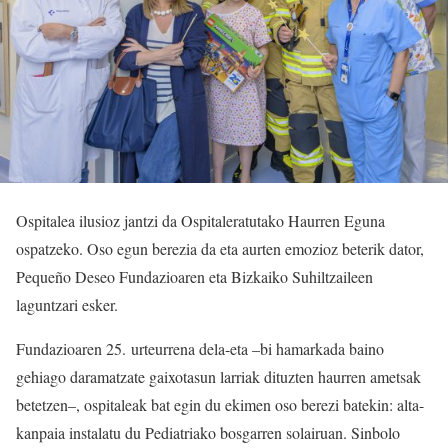
Ospitalea ilusioz jantzi da Ospitaleratutako Haurren Eguna
ospatzeko. Oso egun berezia da eta aurten emozioz beterik dator,
Pequeño Deseo Fundazioaren eta Bizkaiko Suhiltzaileen
laguntzari esker.
Fundazioaren 25. urteurrena dela-eta –bi hamarkada baino
gehiago daramatzate gaixotasun larriak dituzten haurren ametsak
betetzen–, ospitaleak bat egin du ekimen oso berezi batekin: alta-
kanpaia instalatu du Pediatriako bosgarren solairuan. Sinbolo