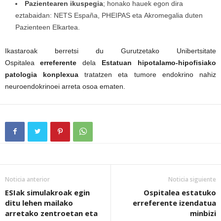
Pazientearen ikuspegia
; honako hauek egon dira
eztabaidan: NETS España, PHEIPAS eta Akromegalia duten
Pazienteen Elkartea.
Ikastaroak berretsi du Gurutzetako Unibertsitate
Ospitalea
erreferente
dela
Estatuan
hipotalamo-hipofisiako
patologia konplexua
tratatzen eta tumore endokrino nahiz
neuroendokrinoei arreta osoa ematen.
Noticia anterior
Noticia siguiente
ESIak simulakroak egin
Ospitalea estatuko
ditu lehen mailako
erreferente izendatua
arretako zentroetan eta
minbizi