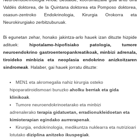
Valdés doktorea, de la Quintana doktorea eta Pomposo doktorea,
osasun-zentroko Endokrinologia, Kirurgia Orokorra eta
Neurokirurgiako zerbitzuburuak.
Bi egunetan zehar, honako jakintza-arlo hauek izan dituzte hizpide
adituek:
hipotalamo-hipofisiako patologia, tumore
neuroendokrino gastroenteropankreatikoak, minbizi adrenala,
tiroideko minbizia eta neoplasia endokrino anizkoitzaren
sindromeak
. Halaber, gai hauek jorratu dituzte:
MEN1 eta akromegalia nahiz kirurgia osteko
hipoparatiroidismoari buruzko
aholku berriak eta gida
klinikoak
.
Tumore neuroendokrinoetarako eta minbizi
adrenalerako
terapia gidatuetan, erradionukleidoetan eta
kimioterapian egindako aurrerapenak
.
Kirurgia, endokrinologia, medikuntza nuklearra eta nutrizioari
lotutako
diziplina anitzeko ikuspegiak
.