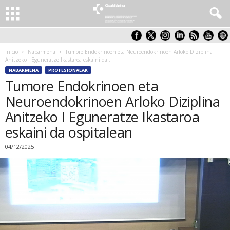
Inicio
Nabarmena
Tumore Endokrinoen eta Neuroendokrinoen Arloko Diziplina
Anitzeko I Eguneratze Ikastaroa eskaini da...
NABARMENA
PROFESIONALAK
Tumore Endokrinoen eta
Neuroendokrinoen Arloko Diziplina
Anitzeko I Eguneratze Ikastaroa
eskaini da ospitalean
04/12/2025