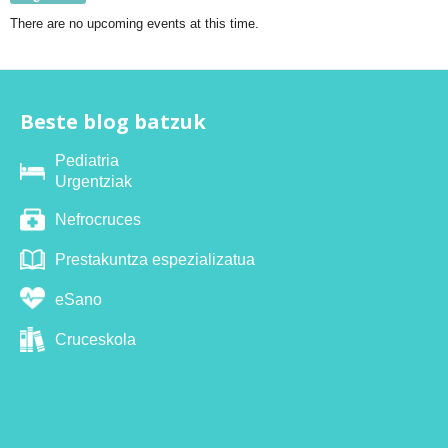
There are no upcoming events at this time.
Beste blog batzuk
Pediatria
Urgentziak
Nefrocruces
Prestakuntza espezializatua
eSano
Cruceskola