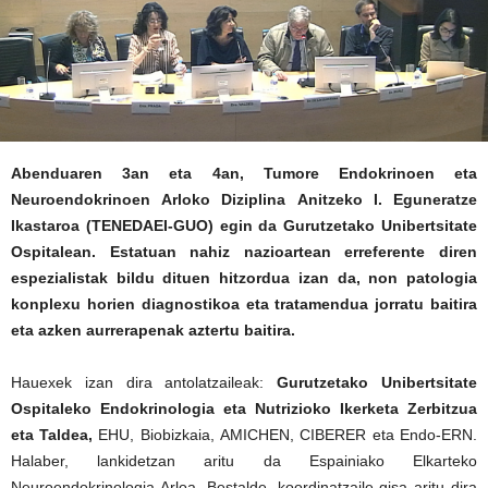
Abenduaren 3an eta 4an, Tumore Endokrinoen eta
Neuroendokrinoen Arloko Diziplina Anitzeko I. Eguneratze
Ikastaroa (TENEDAEI-GUO) egin da Gurutzetako Unibertsitate
Ospitalean. Estatuan nahiz nazioartean erreferente diren
espezialistak bildu dituen hitzordua izan da, non patologia
konplexu horien diagnostikoa eta tratamendua jorratu baitira
eta azken aurrerapenak aztertu baitira.
Hauexek izan dira antolatzaileak:
Gurutzetako Unibertsitate
Ospitaleko Endokrinologia eta Nutrizioko Ikerketa Zerbitzua
eta Taldea,
EHU, Biobizkaia, AMICHEN, CIBERER eta Endo-ERN.
Halaber, lankidetzan aritu da Espainiako Elkarteko
Neuroendokrinologia Arloa
.
Bestalde, koordinatzaile gisa aritu dira