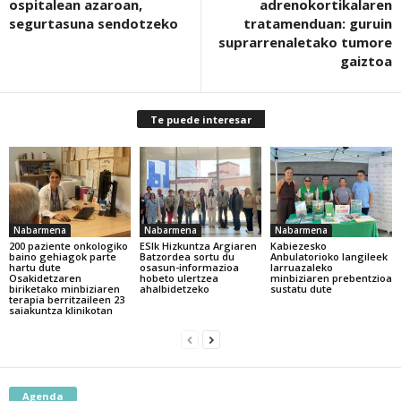
ospitalean azaroan,
adrenokortikalaren
segurtasuna sendotzeko
tratamenduan: guruin
suprarrenaletako tumore
gaiztoa
Te puede interesar
Nabarmena
Nabarmena
Nabarmena
200 paziente onkologiko
ESIk Hizkuntza Argiaren
Kabiezesko
baino gehiagok parte
Batzordea sortu du
Anbulatorioko langileek
hartu dute
osasun-informazioa
larruazaleko
Osakidetzaren
hobeto ulertzea
minbiziaren prebentzioa
biriketako minbiziaren
ahalbidetzeko
sustatu dute
terapia berritzaileen 23
saiakuntza klinikotan
Agenda