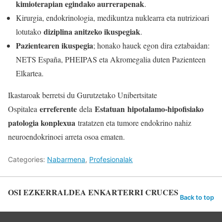
kimioterapian egindako aurrerapenak
.
Kirurgia, endokrinologia, medikuntza nuklearra eta nutrizioari
diziplina anitzeko ikuspegiak
lotutako
.
Pazientearen ikuspegia
; honako hauek egon dira eztabaidan:
NETS España, PHEIPAS eta Akromegalia duten Pazienteen
Elkartea.
Ikastaroak berretsi du Gurutzetako Unibertsitate
erreferente
Estatuan
hipotalamo-hipofisiako
Ospitalea
dela
patologia konplexua
tratatzen eta tumore endokrino nahiz
neuroendokrinoei arreta osoa ematen.
Categories:
Nabarmena
,
Profesionalak
OSI EZKERRALDEA ENKARTERRI CRUCES
Back to top