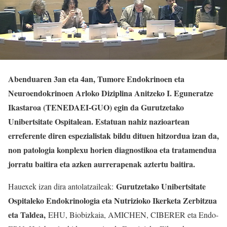
Abenduaren 3an eta 4an, Tumore Endokrinoen eta
Neuroendokrinoen Arloko Diziplina Anitzeko I. Eguneratze
Ikastaroa (TENEDAEI-GUO) egin da Gurutzetako
Unibertsitate Ospitalean. Estatuan nahiz nazioartean
erreferente diren espezialistak bildu dituen hitzordua izan da,
non patologia konplexu horien diagnostikoa eta tratamendua
jorratu baitira eta azken aurrerapenak aztertu baitira.
Gurutzetako Unibertsitate
Hauexek izan dira antolatzaileak:
Ospitaleko Endokrinologia eta Nutrizioko Ikerketa Zerbitzua
eta Taldea,
EHU, Biobizkaia, AMICHEN, CIBERER eta Endo-