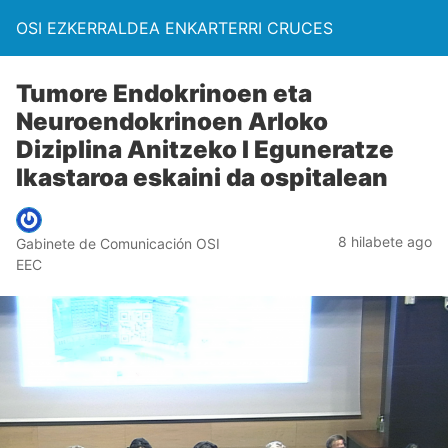
OSI EZKERRALDEA ENKARTERRI CRUCES
Tumore Endokrinoen eta
Neuroendokrinoen Arloko
Diziplina Anitzeko I Eguneratze
Ikastaroa eskaini da ospitalean
8 hilabete ago
Gabinete de Comunicación OSI
EEC