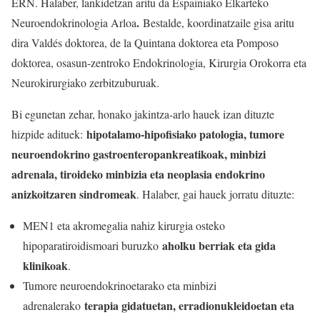
ERN. Halaber, lankidetzan aritu da Espainiako Elkarteko
.
Neuroendokrinologia Arloa
Bestalde, koordinatzaile gisa aritu
dira Valdés doktorea, de la Quintana doktorea eta Pomposo
doktorea, osasun-zentroko Endokrinologia, Kirurgia Orokorra eta
Neurokirurgiako zerbitzuburuak.
Bi egunetan zehar, honako jakintza-arlo hauek izan dituzte
hipotalamo-hipofisiako patologia, tumore
hizpide adituek:
neuroendokrino gastroenteropankreatikoak, minbizi
adrenala, tiroideko minbizia eta neoplasia endokrino
anizkoitzaren sindromeak
. Halaber, gai hauek jorratu dituzte:
MEN1 eta akromegalia nahiz kirurgia osteko
aholku berriak eta gida
hipoparatiroidismoari buruzko
klinikoak
.
Tumore neuroendokrinoetarako eta minbizi
terapia gidatuetan, erradionukleidoetan eta
adrenalerako