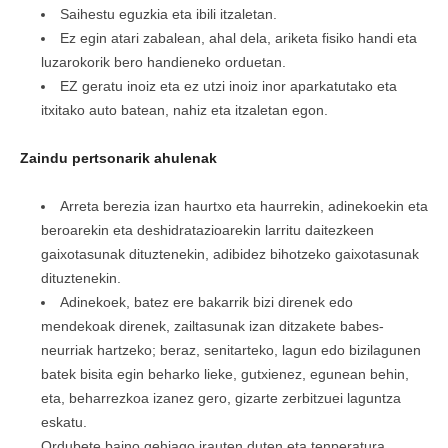
Saihestu eguzkia eta ibili itzaletan.
Ez egin atari zabalean, ahal dela, ariketa fisiko handi eta
luzarokorik bero handieneko orduetan.
EZ geratu inoiz eta ez utzi inoiz inor aparkatutako eta
itxitako auto batean, nahiz eta itzaletan egon.
Zaindu pertsonarik ahulenak
Arreta berezia izan haurtxo eta haurrekin, adinekoekin eta
beroarekin eta deshidratazioarekin larritu daitezkeen
gaixotasunak dituztenekin, adibidez bihotzeko gaixotasunak
dituztenekin.
Adinekoek, batez ere bakarrik bizi direnek edo
mendekoak direnek, zailtasunak izan ditzakete babes-
neurriak hartzeko; beraz, senitarteko, lagun edo bizilagunen
batek bisita egin beharko lieke, gutxienez, egunean behin,
eta, beharrezkoa izanez gero, gizarte zerbitzuei laguntza
eskatu.
Ordubete baino gehiago irauten duten eta tenperatura