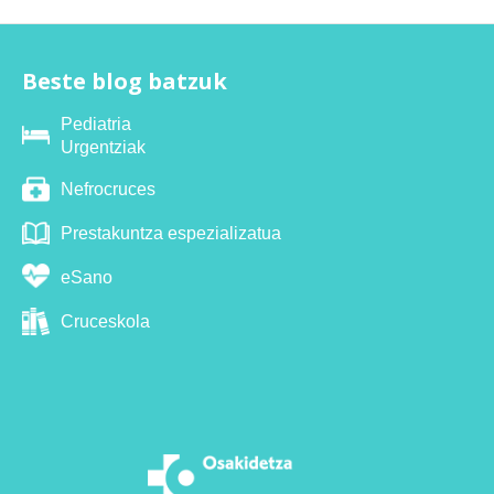
Beste blog batzuk
Pediatria
Urgentziak
Nefrocruces
Prestakuntza espezializatua
eSano
Cruceskola