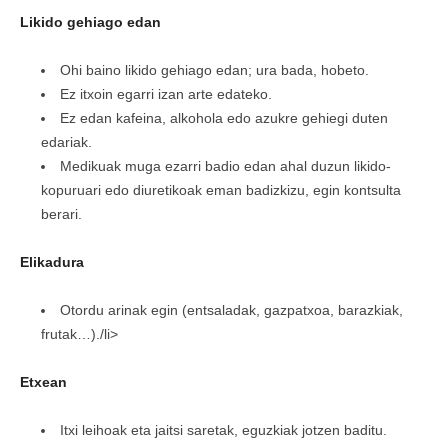
Likido gehiago edan
Ohi baino likido gehiago edan; ura bada, hobeto.
Ez itxoin egarri izan arte edateko.
Ez edan kafeina, alkohola edo azukre gehiegi duten
edariak.
Medikuak muga ezarri badio edan ahal duzun likido-
kopuruari edo diuretikoak eman badizkizu, egin kontsulta
berari.
Elikadura
Otordu arinak egin (entsaladak, gazpatxoa, barazkiak,
frutak…)./li>
Etxean
Itxi leihoak eta jaitsi saretak, eguzkiak jotzen baditu.