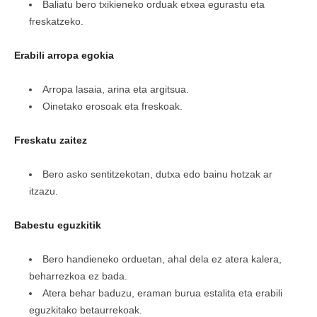
Baliatu bero txikieneko orduak etxea egurastu eta
freskatzeko.
Erabili arropa egokia
Arropa lasaia, arina eta argitsua.
Oinetako erosoak eta freskoak.
Freskatu zaitez
Bero asko sentitzekotan, dutxa edo bainu hotzak ar
itzazu.
Babestu eguzkitik
Bero handieneko orduetan, ahal dela ez atera kalera,
beharrezkoa ez bada.
Atera behar baduzu, eraman burua estalita eta erabili
eguzkitako betaurrekoak.