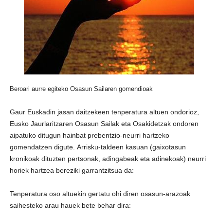
Beroari aurre egiteko Osasun Sailaren gomendioak
Gaur Euskadin jasan daitzekeen tenperatura altuen ondorioz,
Eusko Jaurlaritzaren Osasun Sailak eta Osakidetzak ondoren
aipatuko ditugun hainbat prebentzio-neurri hartzeko
gomendatzen digute. Arrisku-taldeen kasuan (gaixotasun
kronikoak dituzten pertsonak, adingabeak eta adinekoak) neurri
horiek hartzea bereziki garrantzitsua da:
Tenperatura oso altuekin gertatu ohi diren osasun-arazoak
saihesteko arau hauek bete behar dira: