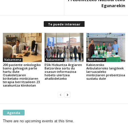
Egunarekin
Te puede interesar
Nabarmena
Nabarmena
Nabarmena
200 paziente onkologiko
ESIk Hizkuntza Argiaren
Kabiezesko
baino gehiagok parte
Batzordea sortu du
Anbulatorioko langileek
hartu dute
osasun-informazioa
larruazaleko
Osakidetzaren
hobeto ulertzea
minbiziaren prebentzioa
biriketako minbiziaren
ahalbidetzeko
sustatu dute
terapia berritzaileen 23
saiakuntza klinikotan
Agenda
There are no upcoming events at this time.