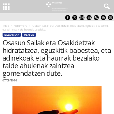
Inicio
Nabarmena
Osasun Sailak eta Osakidetzak hidratatzea, eguzkitik babestea,
eta adinekoak eta haurrak bezalako...
NABARMENA
OSASUN
Osasun Sailak eta Osakidetzak
hidratatzea, eguzkitik babestea, eta
adinekoak eta haurrak bezalako
talde ahulenak zaintzea
gomendatzen dute.
07/09/2016