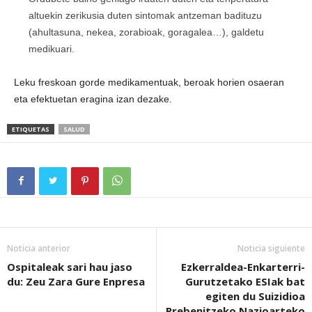
altuekin zerikusia duten sintomak antzeman badituzu
(ahultasuna, nekea, zorabioak, goragalea…), galdetu
medikuari.
Leku freskoan gorde medikamentuak, beroak horien osaeran
eta efektuetan eragina izan dezake.
ETIQUETAS
SALUD
Noticia anterior
Noticia siguiente
Ospitaleak sari hau jaso
Ezkerraldea-Enkarterri-
du: Zeu Zara Gure Enpresa
Gurutzetako ESIak bat
egiten du Suizidioa
Prebenitzeko Nazioarteko