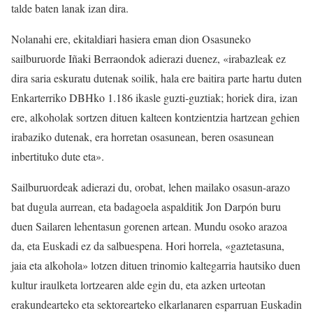
talde baten lanak izan dira.
Nolanahi ere, ekitaldiari hasiera eman dion Osasuneko
sailburuorde Iñaki Berraondok adierazi duenez, «irabazleak ez
dira saria eskuratu dutenak soilik, hala ere baitira parte hartu duten
Enkarterriko DBHko 1.186 ikasle guzti-guztiak; horiek dira, izan
ere, alkoholak sortzen dituen kalteen kontzientzia hartzean gehien
irabaziko dutenak, era horretan osasunean, beren osasunean
inbertituko dute eta».
Sailburuordeak adierazi du, orobat, lehen mailako osasun-arazo
bat dugula aurrean, eta badagoela aspalditik Jon Darpón buru
duen Sailaren lehentasun gorenen artean. Mundu osoko arazoa
da, eta Euskadi ez da salbuespena. Hori horrela, «gaztetasuna,
jaia eta alkohola» lotzen dituen trinomio kaltegarria hautsiko duen
kultur iraulketa lortzearen alde egin du, eta azken urteotan
erakundearteko eta sektorearteko elkarlanaren esparruan Euskadin