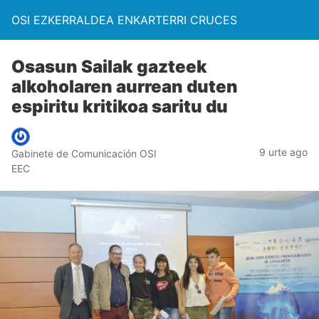
OSI EZKERRALDEA ENKARTERRI CRUCES
Osasun Sailak gazteek
alkoholaren aurrean duten
espiritu kritikoa saritu du
9 urte ago
Gabinete de Comunicación OSI
EEC