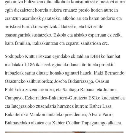
gaikuntza bultzatzen ditu, alkohola kontsumitzeko presioei aurre
egin diezaieten; horrela aukera emanez presio horien aurrean
erantzun asertiboak garatzeko, alkoholari eta haren ondorio eta
arriskuei buruzko ezagutzak aldatzeko, eta bizi-estilo
osasungarriak sustatzeko. Eskola eta aisiako esparruan ez ezik,
baita familian, irakaskuntzan eta esparru sanitarioan ere.
Sodupeko Kultur Etxean egindako ekitaldian DBHko hainbat
mailatako 1.186 ikasleek egindako lana aitortu eta proiektu
irabazleak saritu dituzte honako agintari hauek: Iñaki Berraondo,
Osasuneko sailburuordea; Joseba Bidaurrazaga, Osasun
Publikoko zuzendariordea; eta Santiago Rabanal eta Juanmi
Campayo, Ezkerraldea-Enkarterri-Gurutzeta ESIko kudeatzailea
eta Integrazioko zuzendaria hurrenez hurren; Esther Lasa,
Enkarterriko Mankomunitateko presidentea; Álvaro Parro,
Balmasedako alkatea eta Xabier Cuellar Trapagarango alkatea.