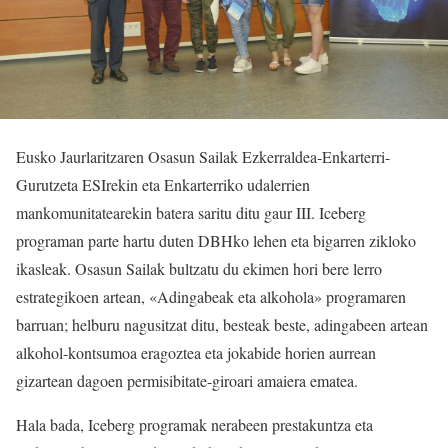
Eusko Jaurlaritzaren Osasun Sailak Ezkerraldea-Enkarterri-
Gurutzeta ESIrekin eta Enkarterriko udalerrien
mankomunitatearekin batera saritu ditu gaur III. Iceberg
programan parte hartu duten DBHko lehen eta bigarren zikloko
ikasleak. Osasun Sailak bultzatu du ekimen hori bere lerro
estrategikoen artean, «Adingabeak eta alkohola» programaren
barruan; helburu nagusitzat ditu, besteak beste, adingabeen artean
alkohol-kontsumoa eragoztea eta jokabide horien aurrean
gizartean dagoen permisibitate-giroari amaiera ematea.
Hala bada, Iceberg programak nerabeen prestakuntza eta