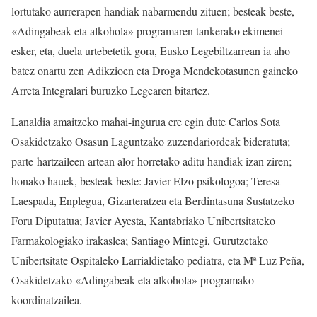
lortutako aurrerapen handiak nabarmendu zituen; besteak beste,
«Adingabeak eta alkohola» programaren tankerako ekimenei
esker, eta, duela urtebetetik gora, Eusko Legebiltzarrean ia aho
batez onartu zen Adikzioen eta Droga Mendekotasunen gaineko
Arreta Integralari buruzko Legearen bitartez.
Lanaldia amaitzeko mahai-ingurua ere egin dute Carlos Sota
Osakidetzako Osasun Laguntzako zuzendariordeak bideratuta;
parte-hartzaileen artean alor horretako aditu handiak izan ziren;
honako hauek, besteak beste: Javier Elzo psikologoa; Teresa
Laespada, Enplegua, Gizarteratzea eta Berdintasuna Sustatzeko
Foru Diputatua; Javier Ayesta, Kantabriako Unibertsitateko
Farmakologiako irakaslea; Santiago Mintegi, Gurutzetako
Unibertsitate Ospitaleko Larrialdietako pediatra, eta Mª Luz Peña,
Osakidetzako «Adingabeak eta alkohola» programako
koordinatzailea.