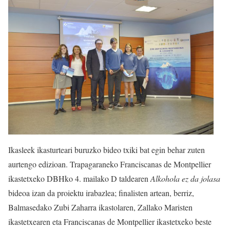
Ikasleek ikasturteari buruzko bideo txiki bat egin behar zuten
aurtengo edizioan. Trapagaraneko Franciscanas de Montpellier
ikastetxeko DBHko 4. mailako D taldearen
Alkohola ez da jolasa
bideoa izan da proiektu irabazlea; finalisten artean, berriz,
Balmasedako Zubi Zaharra ikastolaren, Zallako Maristen
ikastetxearen eta Franciscanas de Montpellier ikastetxeko beste