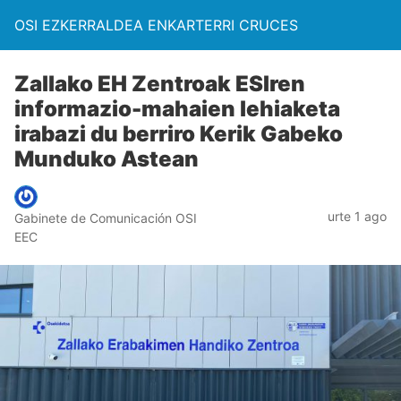
OSI EZKERRALDEA ENKARTERRI CRUCES
Zallako EH Zentroak ESIren
informazio-mahaien lehiaketa
irabazi du berriro Kerik Gabeko
Munduko Astean
urte 1 ago
Gabinete de Comunicación OSI
EEC