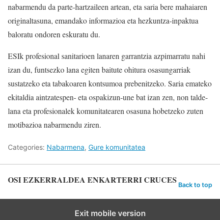
nabarmendu da parte-hartzaileen artean, eta saria bere mahaiaren
originaltasuna, emandako informazioa eta hezkuntza-inpaktua
baloratu ondoren eskuratu du.
ESIk profesional sanitarioen lanaren garrantzia azpimarratu nahi
izan du, funtsezko lana egiten baitute ohitura osasungarriak
sustatzeko eta tabakoaren kontsumoa prebenitzeko. Saria emateko
ekitaldia aintzatespen- eta ospakizun-une bat izan zen, non talde-
lana eta profesionalek komunitatearen osasuna hobetzeko zuten
motibazioa nabarmendu ziren.
Categories:
Nabarmena
,
Gure komunitatea
OSI EZKERRALDEA ENKARTERRI CRUCES
Back to top
Exit mobile version