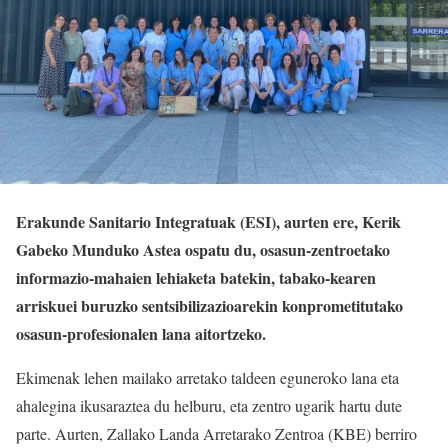
Erakunde Sanitario Integratuak (ESI), aurten ere, Kerik
Gabeko Munduko Astea ospatu du, osasun-zentroetako
informazio-mahaien lehiaketa batekin, tabako-kearen
arriskuei buruzko sentsibilizazioarekin konprometitutako
osasun-profesionalen lana aitortzeko.
Ekimenak lehen mailako arretako taldeen eguneroko lana eta
ahalegina ikusaraztea du helburu, eta zentro ugarik hartu dute
parte. Aurten, Zallako Landa Arretarako Zentroa (KBE) berriro