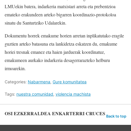
LMUekin batera, indarkeria matxistari arreta eta prebentzioa
emateko erakundeen arteko bigarren koordinazio-protokoloa
sinatu du Santurtziko Udalarekin.
Dokumentu horrek emakume horien arretan inplikatutako eragile
guztien arteko batasuna eta lankidetza eskatzen du, emakume
horiei tresnak emanez eta haien jarduerak koordinatuz,
emakumeen aurkako indarkeria desagerrarazteko helburu
irmoarekin.
Categories:
Nabarmena
,
Gure komunitatea
Tags:
nuestra comunidad
,
violencia machista
OSI EZKERRALDEA ENKARTERRI CRUCES
Back to top