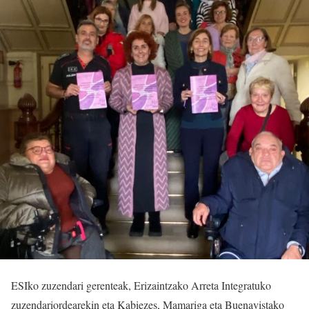
ESIko zuzendari gerenteak, Erizaintzako Arreta Integratuko
zuzendariordearekin eta Kabiezes, Mamariga eta Buenavistako