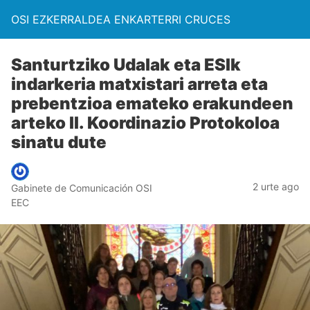
OSI EZKERRALDEA ENKARTERRI CRUCES
Santurtziko Udalak eta ESIk
indarkeria matxistari arreta eta
prebentzioa emateko erakundeen
arteko II. Koordinazio Protokoloa
sinatu dute
2 urte ago
Gabinete de Comunicación OSI
EEC