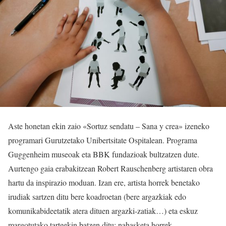
Aste honetan ekin zaio «Sortuz sendatu – Sana y crea» izeneko
programari Gurutzetako Unibertsitate Ospitalean. Programa
Guggenheim museoak eta BBK fundazioak bultzatzen dute.
Aurtengo gaia erabakitzean Robert Rauschenberg artistaren obra
hartu da inspirazio moduan. Izan ere, artista horrek benetako
irudiak sartzen ditu bere koadroetan (bere argazkiak edo
komunikabideetatik atera dituen argazki-zatiak…) eta eskuz
margotutako tarteekin batzen ditu; nahasketa horrek