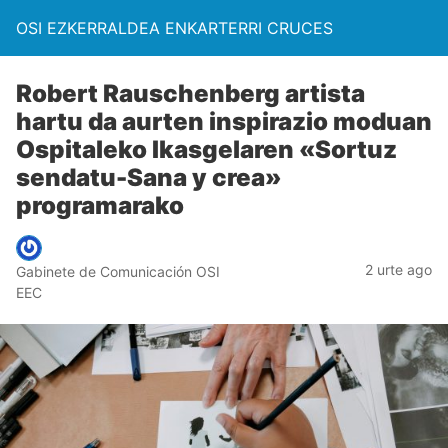
OSI EZKERRALDEA ENKARTERRI CRUCES
Robert Rauschenberg artista
hartu da aurten inspirazio moduan
Ospitaleko Ikasgelaren «Sortuz
sendatu-Sana y crea»
programarako
2 urte ago
Gabinete de Comunicación OSI
EEC