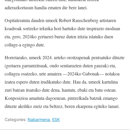
adierazkortasun handia ematen die bere lanei.
Ospitaleratuta dauden umeek Robert Rauschenberg artistaren
koadroak sortzeko teknika hori hartuko dute inspirazio moduan
eta, gero, 2024ko gertaerei buruz duten iritzia islatuko duen
collage-a egingo dute.
Horretarako, umeek 2024. urteko oroitzapenak pentsatuko dituzte
(gertaera garrantzitsuak, ondo sentiarazten duten gauzak) eta,
collagea osatzeko, urte amaiera —2024ko Gabonak— nolakoa
izatea espero duten irudikatuko dute. Hau da, umeek kartulina
zuri batean itsatsiko dute dena, hautatu, ebaki eta batu ostean.
Konposizioa amaituta dagoenean, pintzelkada batzuk emango
dituzte akriliko zuriz eta beltzez, beren ekarpena egiteko lanari.
Categories:
Nabarmena
,
ESK