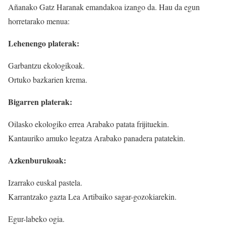
Añanako Gatz Haranak emandakoa izango da. Hau da egun
horretarako menua:
Lehenengo platerak:
Garbantzu ekologikoak.
Ortuko bazkarien krema.
Bigarren platerak:
Oilasko ekologiko errea Arabako patata frijituekin.
Kantauriko amuko legatza Arabako panadera patatekin.
Azkenburukoak:
Izarrako euskal pastela.
Karrantzako gazta Lea Artibaiko sagar-gozokiarekin.
Egur-labeko ogia.