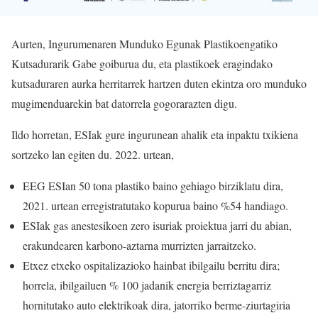
Aurten, Ingurumenaren Munduko Egunak Plastikoengatiko
Kutsadurarik Gabe goiburua du, eta plastikoek eragindako
kutsaduraren aurka herritarrek hartzen duten ekintza oro munduko
mugimenduarekin bat datorrela gogorarazten digu.
Ildo horretan, ESIak gure ingurunean ahalik eta inpaktu txikiena
sortzeko lan egiten du. 2022. urtean,
EEG ESIan 50 tona plastiko baino gehiago birziklatu dira,
2021. urtean erregistratutako kopurua baino %54 handiago.
ESIak gas anestesikoen zero isuriak proiektua jarri du abian,
erakundearen karbono-aztarna murrizten jarraitzeko.
Etxez etxeko ospitalizazioko hainbat ibilgailu berritu dira;
horrela, ibilgailuen % 100 jadanik energia berriztagarriz
hornitutako auto elektrikoak dira, jatorriko berme-ziurtagiria