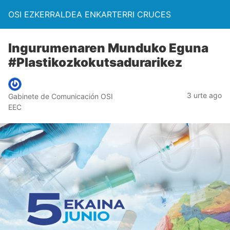
OSI EZKERRALDEA ENKARTERRI CRUCES
Ingurumenaren Munduko Eguna
#Plastikozkokutsadurarikez
3 urte ago
Gabinete de Comunicación OSI
EEC