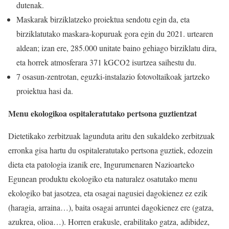
dutenak.
Maskarak birziklatzeko proiektua sendotu egin da, eta
birziklatutako maskara-kopuruak gora egin du 2021. urtearen
aldean; izan ere, 285.000 unitate baino gehiago birziklatu dira,
eta horrek atmosferara 371 kGCO2 isurtzea saihestu du.
7 osasun-zentrotan, eguzki-instalazio fotovoltaikoak jartzeko
proiektua hasi da.
Menu ekologikoa ospitaleratutako pertsona guztientzat
Dietetikako zerbitzuak lagunduta aritu den sukaldeko zerbitzuak
erronka gisa hartu du ospitaleratutako pertsona guztiek, edozein
dieta eta patologia izanik ere, Ingurumenaren Nazioarteko
Egunean produktu ekologiko eta naturalez osatutako menu
ekologiko bat jasotzea, eta osagai nagusiei dagokienez ez ezik
(haragia, arraina…), baita osagai arruntei dagokienez ere (gatza,
azukrea, olioa…). Horren erakusle, erabilitako gatza, adibidez,