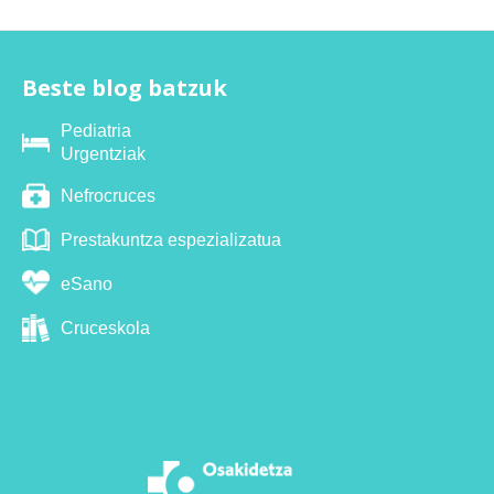
Beste blog batzuk
Pediatria
Urgentziak
Nefrocruces
Prestakuntza espezializatua
eSano
Cruceskola