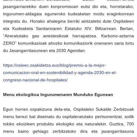
jasangarriarekiko duen konpromisoari eutsi dio eta, horretarako,
ingurumen-aldagaia eguneroko kudeaketan modu eraginkorrean
integratu du. Honako ahalegina berriki aintzatetsi dute Ospitaleen
eta Kudeaketa Sanitarioaren Estatuko XIV. Biltzarrean. Bertan,
“Aireratutako gas anestesikoak harrapatzea. Karbono-aztarna
ZERO” komunikazioak ahozko komunikaziorik onenaren saria lortu
du Jasangarritasunean eta 2030 Agendan.
https://osieec.osakidetza.eus/blog/premio-a-la-mejor-
comunicacion-oral-en-sostenibilidad-y-agenda-2030-en-el-
congreso-nacional-de-hospitales/
Menu ekologikoa Ingurumenaren Munduko Egunean
Egun horren ospakizuna dela-eta, Ospitaleko Sukalde Zerbitzuak
menu berezi bat diseinatu du ospitaleratutako pertsonentzat, soilik
tokiko ekoizleen produktu ekologiko eta naturalekin. Guztira, 700
menu baino gehiago zerbitzatuko dira eta jasangarritasuna