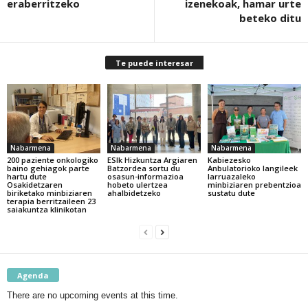
eraberritzeko
izenekoak, hamar urte
beteko ditu
Te puede interesar
Nabarmena
Nabarmena
Nabarmena
200 paziente onkologiko
ESIk Hizkuntza Argiaren
Kabiezesko
baino gehiagok parte
Batzordea sortu du
Anbulatorioko langileek
hartu dute
osasun-informazioa
larruazaleko
Osakidetzaren
hobeto ulertzea
minbiziaren prebentzioa
biriketako minbiziaren
ahalbidetzeko
sustatu dute
terapia berritzaileen 23
saiakuntza klinikotan
Agenda
There are no upcoming events at this time.