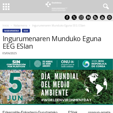
Inicio
Nabarmena
Ingurumenaren Munduko Eguna EEG ESIan
NABARMENA
ESK
Ingurumenaren Munduko Eguna
EEG ESIan
05/06/2025
Ezkerralde-Enkarterri-Gurutzetako ESIak osasun-arreta