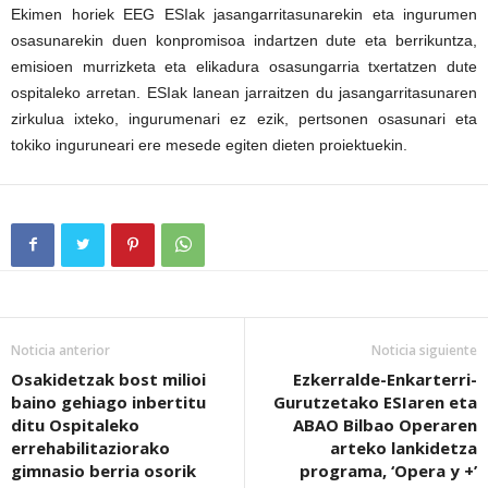
Ekimen horiek EEG ESIak jasangarritasunarekin eta ingurumen
osasunarekin duen konpromisoa indartzen dute eta berrikuntza,
emisioen murrizketa eta elikadura osasungarria txertatzen dute
ospitaleko arretan. ESIak lanean jarraitzen du jasangarritasunaren
zirkulua ixteko, ingurumenari ez ezik, pertsonen osasunari eta
tokiko inguruneari ere mesede egiten dieten proiektuekin.
Noticia anterior
Noticia siguiente
Osakidetzak bost milioi
Ezkerralde-Enkarterri-
baino gehiago inbertitu
Gurutzetako ESIaren eta
ditu Ospitaleko
ABAO Bilbao Operaren
errehabilitaziorako
arteko lankidetza
gimnasio berria osorik
programa, ‘Opera y +’