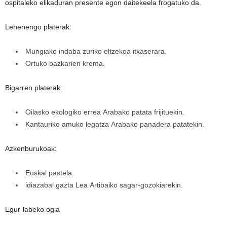
ospitaleko elikaduran presente egon daitekeela frogatuko da.
Lehenengo platerak:
Mungiako indaba zuriko eltzekoa itxaserara.
Ortuko bazkarien krema.
Bigarren platerak:
Oilasko ekologiko errea Arabako patata frijituekin.
Kantauriko amuko legatza Arabako panadera patatekin.
Azkenburukoak:
Euskal pastela.
idiazabal gazta Lea Artibaiko sagar-gozokiarekin.
Egur-labeko ogia