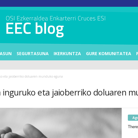
ASUN
SEGURTASUNA
IKERKUNTZA
GURE KOMUNITATEA
ko eta jaioberriko doluaren munduko eguna
a inguruko eta jaioberriko doluaren
Ag
There