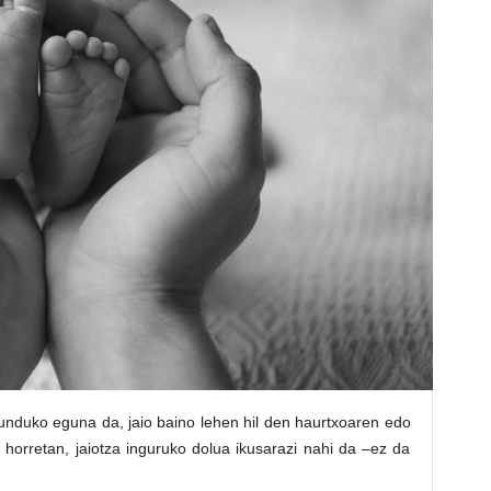
unduko eguna da, jaio baino lehen hil den haurtxoaren edo
 horretan, jaiotza inguruko dolua ikusarazi nahi da –ez da