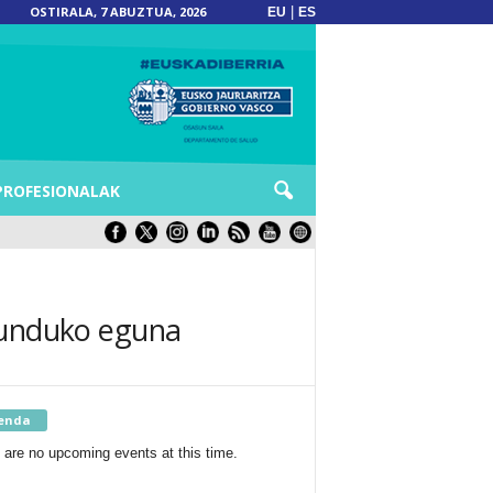
OSTIRALA, 7 ABUZTUA, 2026
|
EU
ES
PROFESIONALAK
 munduko eguna
enda
 are no upcoming events at this time.