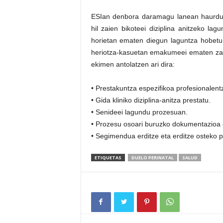
ESIan denbora daramagu lanean haurduna
hil zaien bikoteei diziplina anitzeko la
horietan ematen diegun laguntza hobetu 
heriotza-kasuetan emakumeei ematen zaiz
ekimen antolatzen ari dira:
• Prestakuntza espezifikoa profesionalent
• Gida kliniko diziplina-anitza prestatu.
• Senideei lagundu prozesuan.
• Prozesu osoari buruzko dokumentazioa e
• Segimendua erditze eta erditze osteko p
ETIQUETAS
DUELO PERINATAL
SALUD