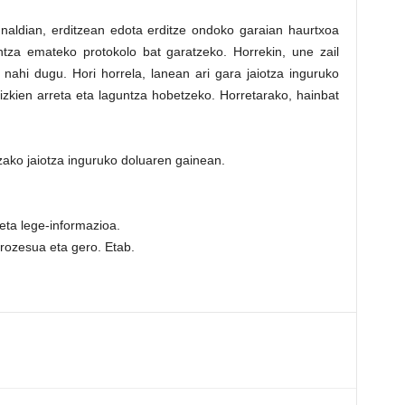
ldian, erditzean edota erditze ondoko garaian haurtxoa
guntza emateko protokolo bat garatzeko. Horrekin, une zail
nahi dugu. Hori horrela, lanean ari gara jaiotza inguruko
kien arreta eta laguntza hobetzeko. Horretarako, hainbat
zako jaiotza inguruko doluaren gainean.
ta lege-informazioa.
rozesua eta gero. Etab.