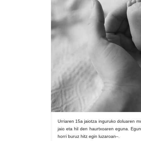
E
R
R
I
C
R
U
C
E
S
Urriaren 15a jaiotza inguruko doluaren m
jaio eta hil den haurtxoaren eguna. Egun
horri buruz hitz egin luzaroan–.