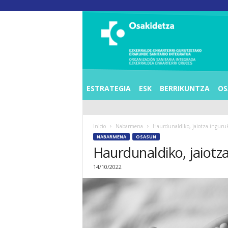
O
S
I
E
Z
K
E
ESTRATEGIA
ESK
BERRIKUNTZA
OS
R
R
A
Inicio
Nabarmena
Haurdunaldiko, jaiotza inguru
L
NABARMENA
OSASUN
D
Haurdunaldiko, jaiotz
E
A
14/10/2022
E
N
K
A
R
T