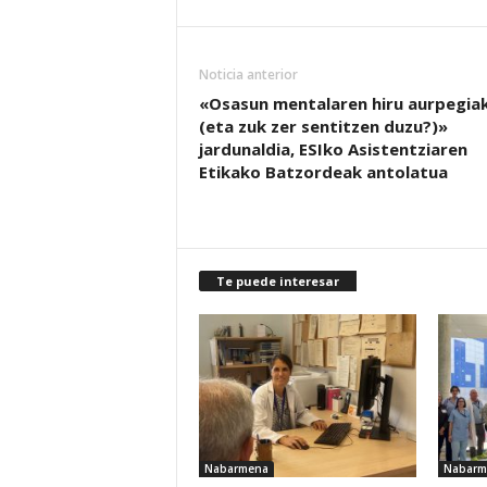
Noticia anterior
«Osasun mentalaren hiru aurpegia
(eta zuk zer sentitzen duzu?)»
jardunaldia, ESIko Asistentziaren
Etikako Batzordeak antolatua
Te puede interesar
Nabarmena
Nabarm