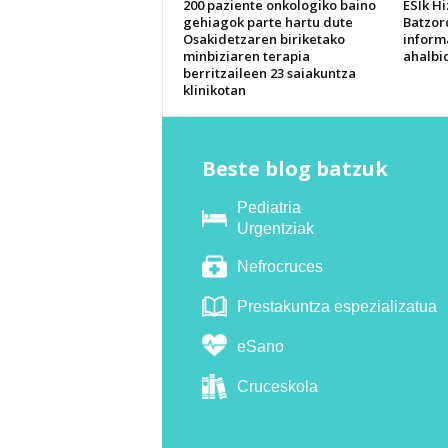
200 paziente onkologiko baino
ESIk H
gehiagok parte hartu dute
Batzor
Osakidetzaren biriketako
inform
minbiziaren terapia
ahalbi
berritzaileen 23 saiakuntza
klinikotan
Beste blog batzuk
Pediatria
Urgentziak
Nefrocruces
Prestakuntza espezializatua
eSano
Cruceskola