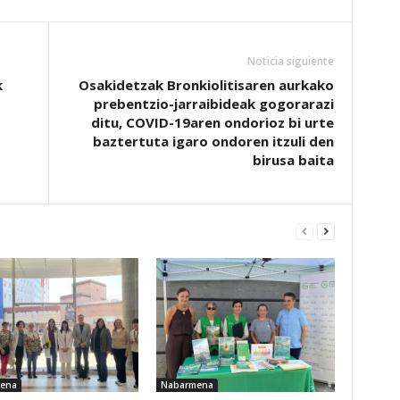
Noticia siguiente
k
Osakidetzak Bronkiolitisaren aurkako
prebentzio-jarraibideak gogorarazi
ditu, COVID-19aren ondorioz bi urte
baztertuta igaro ondoren itzuli den
birusa baita
ena
Nabarmena