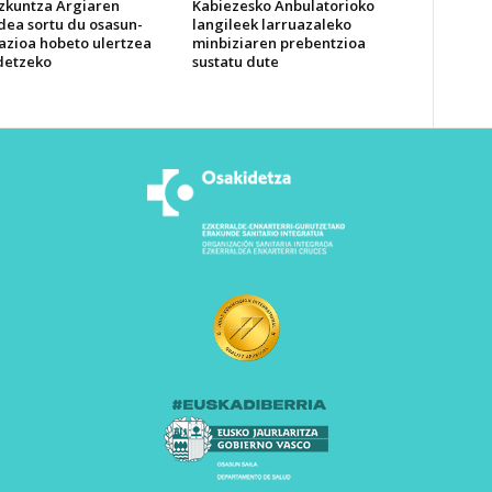
izkuntza Argiaren
Kabiezesko Anbulatorioko
dea sortu du osasun-
langileek larruazaleko
azioa hobeto ulertzea
minbiziaren prebentzioa
detzeko
sustatu dute