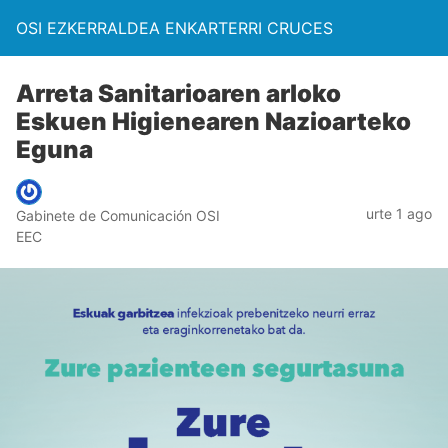
OSI EZKERRALDEA ENKARTERRI CRUCES
Arreta Sanitarioaren arloko
Eskuen Higienearen Nazioarteko
Eguna
urte 1 ago
Gabinete de Comunicación OSI
EEC