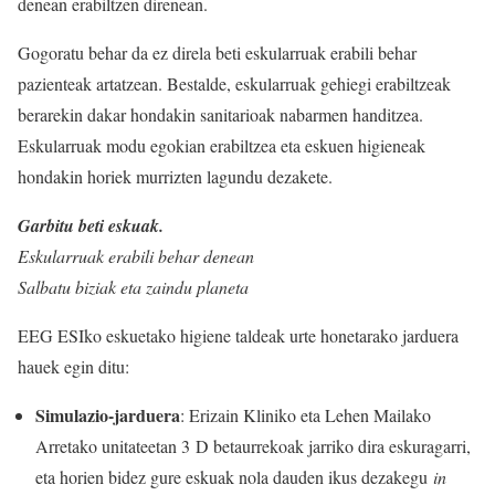
denean erabiltzen direnean.
Gogoratu behar da ez direla beti eskularruak erabili behar
pazienteak artatzean. Bestalde, eskularruak gehiegi erabiltzeak
berarekin dakar hondakin sanitarioak nabarmen handitzea.
Eskularruak modu egokian erabiltzea eta eskuen higieneak
hondakin horiek murrizten lagundu dezakete.
Garbitu beti eskuak.
Eskularruak erabili behar denean
Salbatu biziak eta zaindu planeta
EEG ESIko eskuetako higiene taldeak urte honetarako jarduera
hauek egin ditu:
Simulazio-jarduera
: Erizain Kliniko eta Lehen Mailako
Arretako unitateetan 3 D betaurrekoak jarriko dira eskuragarri,
eta horien bidez gure eskuak nola dauden ikus dezakegu
in