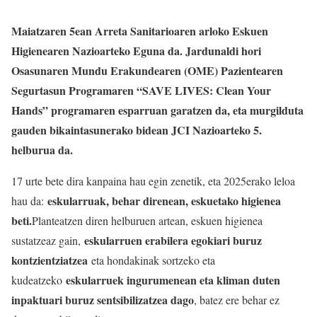
Maiatzaren 5ean Arreta Sanitarioaren arloko Eskuen
Higienearen Nazioarteko Eguna da. Jardunaldi hori
Osasunaren Mundu Erakundearen (OME) Pazientearen
Segurtasun Programaren “SAVE LIVES: Clean Your
Hands” programaren esparruan garatzen da, eta murgilduta
gauden bikaintasunerako bidean JCI Nazioarteko 5.
helburua da.
17 urte bete dira kanpaina hau egin zenetik, eta 2025erako leloa
eskularruak, behar direnean, eskuetako higienea
hau da:
beti.
Planteatzen diren helburuen artean, eskuen higienea
eskularruen erabilera egokiari buruz
sustatzeaz gain,
kontzientziatzea
eta hondakinak sortzeko eta
eskularruek ingurumenean eta kliman duten
kudeatzeko
inpaktuari buruz sentsibilizatzea dago
, batez ere behar ez