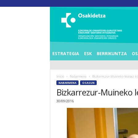
O
S
I
E
Z
K
E
ESTRATEGIA
ESK
BERRIKUNTZA
OS
R
R
A
Inicio
Nabarmena
Bizkarrezur-Muineko lesioaz k
L
NABARMENA
OSASUN
D
Bizkarrezur-Muineko l
E
A
30/09/2016
E
N
K
A
R
T