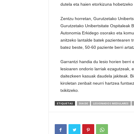
dutela eta haien etorkizuna hobetzeko
Zentzu horretan, Gurutzetako Unibertsi
Gurutzetako Unibertsitate Ospitaleak 
Autonomia Erkidego osorako eta komuni
anitzeko lantalde batek pazientearen t
batez beste, 50-60 paziente berri artat
Garrantzi handia du lesio horien berri 
lesioaren ondorio larriak ezagutzeak, 
daitezkeen kasuak daudela jakiteak. Bid
kiroletan zenbait neurri hartzea funtse
txikitzeko.
ETIQUETAS
DIA DE
LESIONADOS MEDULARES