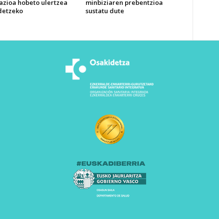
azioa hobeto ulertzea
minbiziaren prebentzioa
detzeko
sustatu dute