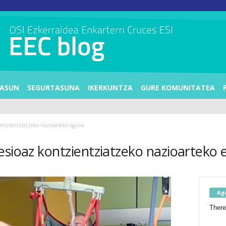
ASUN
SEGURTASUNA
IKERKUNTZA
GURE KOMUNITATEA
ontzientziatzeko nazioarteko eguna
esioaz kontzientziatzeko nazioarteko
Ag
There