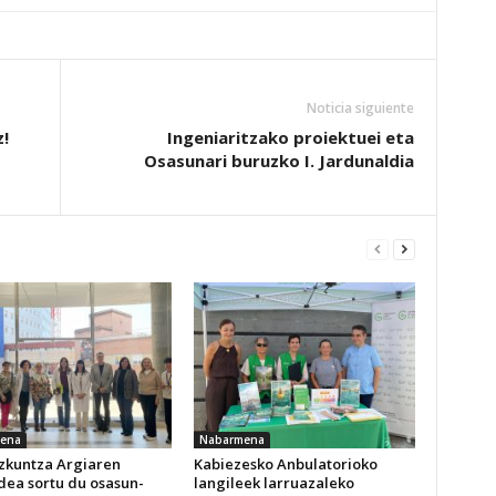
Noticia siguiente
z!
Ingeniaritzako proiektuei eta
Osasunari buruzko I. Jardunaldia
ena
Nabarmena
izkuntza Argiaren
Kabiezesko Anbulatorioko
dea sortu du osasun-
langileek larruazaleko