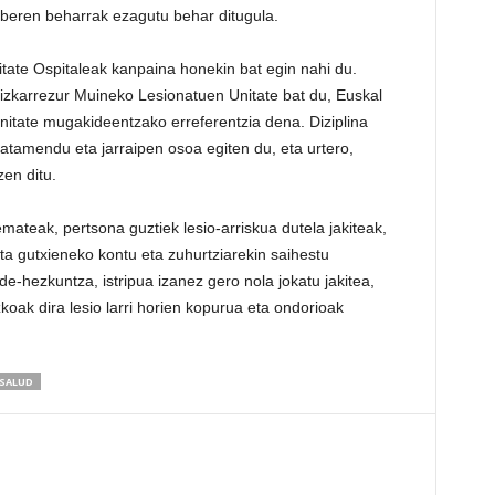
 beren beharrak ezagutu behar ditugula.
tate Ospitaleak kanpaina honekin bat egin nahi du.
Bizkarrezur Muineko Lesionatuen Unitate bat du, Euskal
tate mugakideentzako erreferentzia dena. Diziplina
ratamendu eta jarraipen osoa egiten du, eta urtero,
zen ditu.
emateak, pertsona guztiek lesio-arriskua dutela jakiteak,
eta gutxieneko kontu eta zuhurtziarekin saihestu
e-hezkuntza, istripua izanez gero nola jokatu jakitea,
zkoak dira lesio larri horien kopurua eta ondorioak
SALUD