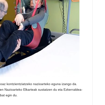
ioaz kontzientziatzeko nazioarteko eguna izango da.
n Nazioarteko Elkarteak sustatzen du eta Ezkerraldea-
bat egin du.