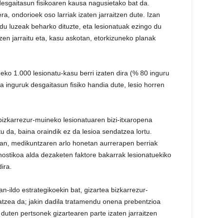
desgaitasun fisikoaren kausa nagusietako bat da.
 ondorioek oso larriak izaten jarraitzen dute. Izan
ndu luzeak beharko dituzte, eta lesionatuak ezingo du
zen jarraitu eta, kasu askotan, etorkizuneko planak
eko 1.000 lesionatu-kasu berri izaten dira (% 80 inguru
a inguruk desgaitasun fisiko handia dute, lesio horren
izkarrezur-muineko lesionatuaren bizi-itxaropena
tu da, baina oraindik ez da lesioa sendatzea lortu.
ean, medikuntzaren arlo honetan aurrerapen berriak
ronostikoa alda dezaketen faktore bakarrak lesionatuekiko
ira.
-ildo estrategikoekin bat, gizartea bizkarrezur-
atzea da; jakin dadila tratamendu onena prebentzioa
 duten pertsonek gizartearen parte izaten jarraitzen