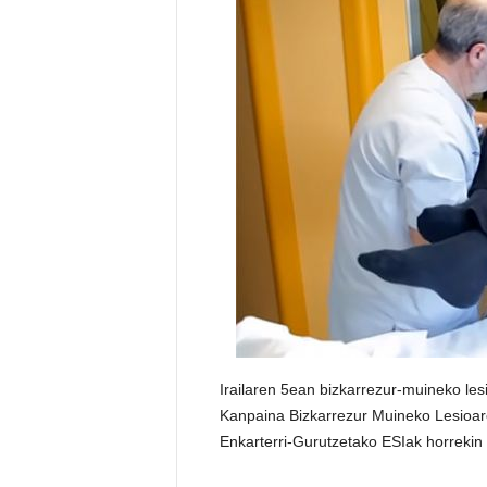
E
R
R
I
C
R
U
C
E
S
Irailaren 5ean bizkarrezur-muineko les
Kanpaina Bizkarrezur Muineko Lesioare
Enkarterri-Gurutzetako ESIak horrekin 