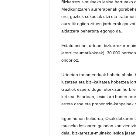
Bizkarrezur-muineko lesioa hartutako 
Medikuntzaren aurrerapenak gorabehera,
ere, guztiek sekuelak utzi eta tratame
aurretik egiten zituen jarduerak gauzat
aldatzera behartuta egongo da.
Estatu osoan, urtean, bizkarrezur-muin
jatorri traumatikokoak). 30.000 pertson
ondorioz.
Urteetan tratamenduak hobetu ahala, b
luzatzea eta bizi-kalitatea hobetzea lor
Guztiok espero dugu, etorkizun hurbil
lortzea. Bitartean, lesio larri honen p
arreta osoa eta prebentzio-kanpainak d
Egun honen helburua, Osakidetzaren lan
muineko lesioaren gainean kontzientzi
dela, bizkarrezur-muineko lesioa jasan