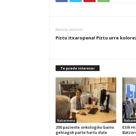
Noticia anterior
Piztu itxaropena! Piztu urre kolore
Te puede interesar
Nabarmena
Nabarm
200 paziente onkologiko baino
ESIk H
gehiagok parte hartu dute
Batzor