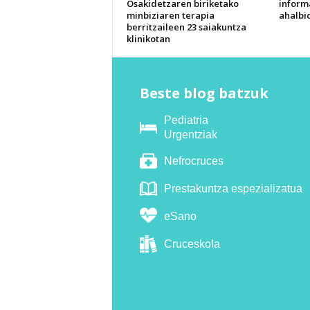
Osakidetzaren biriketako
inform
minbiziaren terapia
ahalbi
berritzaileen 23 saiakuntza
klinikotan
Beste blog batzuk
Pediatria
Urgentziak
Nefrocruces
Prestakuntza espezializatua
eSano
Cruceskola