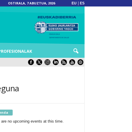
OSTIRALA, 7 ABUZTUA, 2026
|
EU
ES
PROFESIONALAK
 eguna
enda
 are no upcoming events at this time.