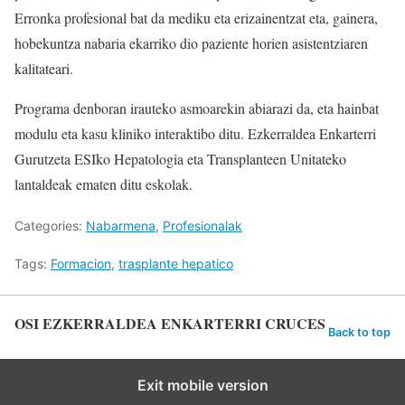
Erronka profesional bat da mediku eta erizainentzat eta, gainera,
hobekuntza nabaria ekarriko dio paziente horien asistentziaren
kalitateari.
Programa denboran irauteko asmoarekin abiarazi da, eta hainbat
modulu eta kasu kliniko interaktibo ditu. Ezkerraldea Enkarterri
Gurutzeta ESIko Hepatologia eta Transplanteen Unitateko
lantaldeak ematen ditu eskolak.
Categories:
Nabarmena
,
Profesionalak
Tags:
Formacion
,
trasplante hepatico
OSI EZKERRALDEA ENKARTERRI CRUCES
Back to top
Exit mobile version