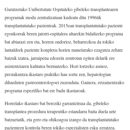
Gurutzetako Unibertsitate Ospitaleko gibeleko transplantearen
programak modu zentralizatuan kudeatu ditu 1996tik
transplantatutako pazienteak. 2015ean transplantatutako paziente
egonkorrak beren jatorri-ospitalera altarekin bidaltzeko programa
bat abiarazi zen eta, horren ondorioz, beharrezkoa da tokiko
lantaldeek paziente konplexu horien maneiurako ezagutza zehatz
batzuk izatea, jarraipena edozein zentrotan egiten delarik ere
asistentziaren kalitatea bermatzeko. Hori lortzeko asmoz,
prestakuntza-ikastaro praktiko hau sortu zen, hepatologian
diharduten gastroenterologoei zuzenduta. Gainera, erizainentzako
programa espezifiko bat ere badu ikastaroak.
Horrelako ikastaro bat bereziki garrantzitsua da, gibeleko
transplantea prozedura terapeutiko estandarra baita duela urte
batzuetatik, eta gero eta ohikoagoa izango da transplantatutako
pazienteen kontrola beren tokiko espezialisten esku geratzea.