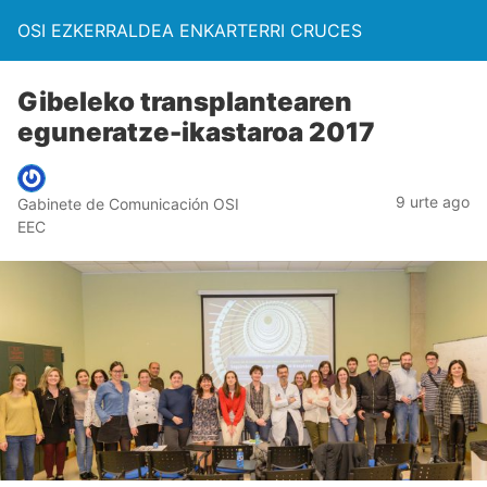
OSI EZKERRALDEA ENKARTERRI CRUCES
Gibeleko transplantearen
eguneratze-ikastaroa 2017
9 urte ago
Gabinete de Comunicación OSI
EEC