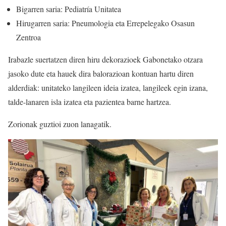
Bigarren saria: Pediatría Unitatea
Hirugarren saria: Pneumologia eta Errepelegako Osasun
Zentroa
Irabazle suertatzen diren hiru dekorazioek Gabonetako otzara
jasoko dute eta hauek dira balorazioan kontuan hartu diren
alderdiak: unitateko langileen ideia izatea, langileek egin izana,
talde-lanaren isla izatea eta pazientea barne hartzea.
Zorionak guztioi zuon lanagatik.