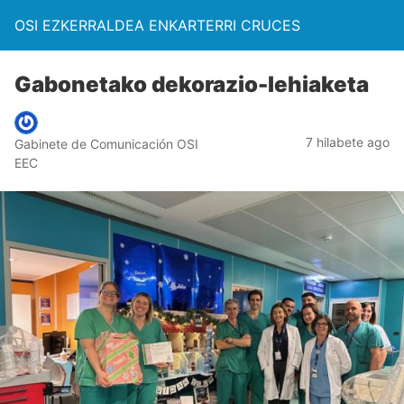
OSI EZKERRALDEA ENKARTERRI CRUCES
Gabonetako dekorazio-lehiaketa
7 hilabete ago
Gabinete de Comunicación OSI
EEC