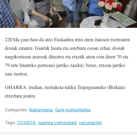
22ESIa gaur hasi da atzo Euskadira iritsi ziren Janssen txertoaren
dosiak ematen. Gaurtik hasita eta asteburu osoan zehar, dosiak
mugikortasun arazoak dituzten eta etxetik atera ezin diren 70 eta
79 urte bitarteko pertsonei jarriko zaizkie; beraz, etxean jarriko
zaie txertoa.
OHARRA: irudian, txertaketa-taldea Trapagaraneko (Bizkaia)
etxeetara joaten
Categories:
Nabarmena
,
Gure komunitatea
Tags:
COVID19
,
nuetsra comunidad
,
vacunación