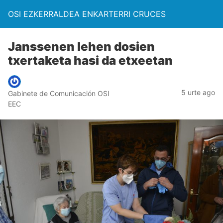
OSI EZKERRALDEA ENKARTERRI CRUCES
Janssenen lehen dosien
txertaketa hasi da etxeetan
5 urte ago
Gabinete de Comunicación OSI
EEC