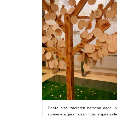
E
R
R
I
C
R
U
C
E
S
Desira giza izaeraren barnean dago. No
sormenera garamatzan indar inspiratzailea