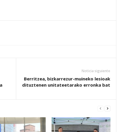
Noticia siguiente
Berritzea, bizkarrezur-muineko lesioak
a
dituztenen unitateetarako erronka bat