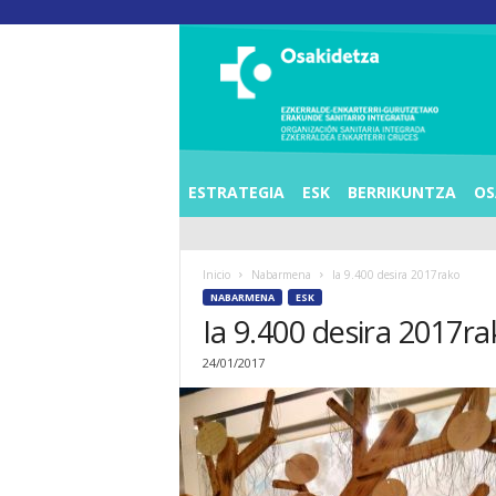
O
S
I
E
Z
K
E
ESTRATEGIA
ESK
BERRIKUNTZA
OS
R
R
A
Inicio
Nabarmena
Ia 9.400 desira 2017rako
L
NABARMENA
ESK
D
Ia 9.400 desira 2017ra
E
A
24/01/2017
E
N
K
A
R
T