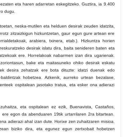
ezaten eta haren adarretan eskegitzeko. Guztira, ia 9.400
ro dugu.
oetan, neska-mutilen eta helduen desirak zeuden idatzita,
rrotz zitzaizkigun hizkuntzetan, gaur egun gure artean ere
rialdetakoak, arabiera, txinera, etab.). Hizkuntza horien
eskuratzeko desirak islatu dira, baita senideren baten eta
tzekoak ere. Horrelakoak nabarmen izan dira ugarienak.
 zoriontasun, bake eta maitasuneko ohiko desirak eskatu
toek desira zehatzak ere bota dituzte: idatzi duenak edo
baldintzak hobetzea. Azkenik, aurreko urtean bezalaxe,
enteek ospitalean jasotako tratua, eta esker ona adierazi
zuhaitza, eta ospitalean ez ezik, Buenavista, Castaños,
ere egon da abenduaren 19tik urtarrilaren 2ra bitartean.
na adierazi ahal izan dute. Horixe zen zuhaitzaren misioa.
tzean biziko dira, eta egunez egun zertxobait hobetzen