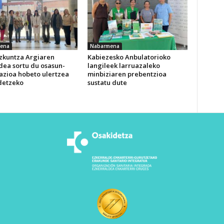
ena
Nabarmena
izkuntza Argiaren
Kabiezesko Anbulatorioko
dea sortu du osasun-
langileek larruazaleko
azioa hobeto ulertzea
minbiziaren prebentzioa
detzeko
sustatu dute