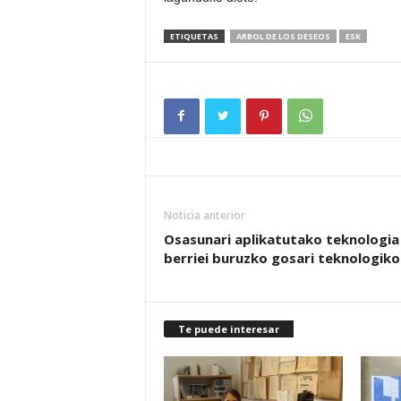
ETIQUETAS
ARBOL DE LOS DESEOS
ESK
Noticia anterior
Osasunari aplikatutako teknologia
berriei buruzko gosari teknologiko
Te puede interesar