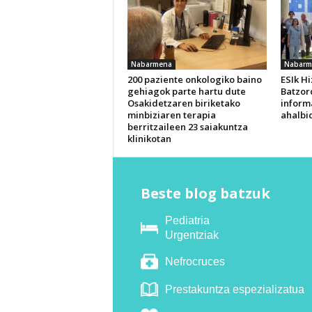
Nabarmena
Nabarm
200 paziente onkologiko baino
ESIk H
gehiagok parte hartu dute
Batzor
Osakidetzaren biriketako
inform
minbiziaren terapia
ahalbi
berritzaileen 23 saiakuntza
klinikotan
Beste blog batzuk
Pediatria
Urgentziak
Nefrocruces
Prestakuntza espezializatua