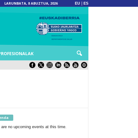
LARUNBATA, 8 ABUZTUA, 2026
|
EU
ES
PROFESIONALAK
enda
 are no upcoming events at this time.