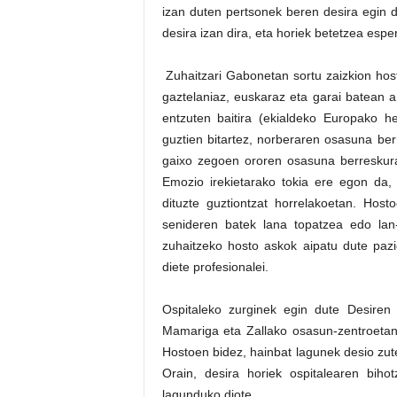
izan duten pertsonek beren desira egin d
desira izan dira, eta horiek betetzea espe
Zuhaitzari Gabonetan sortu zaizkion host
gaztelaniaz, euskaraz eta garai batean a
entzuten baitira (ekialdeko Europako her
guztien bitartez, norberaren osasuna berr
gaixo zegoen ororen osasuna berreskura
Emozio irekietarako tokia ere egon da,
dituzte guztiontzat horrelakoetan. Hos
senideren batek lana topatzea edo lan-
zuhaitzeko hosto askok aipatu dute pazi
diete profesionalei.
Ospitaleko zurginek egin dute Desiren 
Mamariga eta Zallako osasun-zentroetan 
Hostoen bidez, hainbat lagunek desio zute
Orain, desira horiek ospitalearen biho
lagunduko diote.