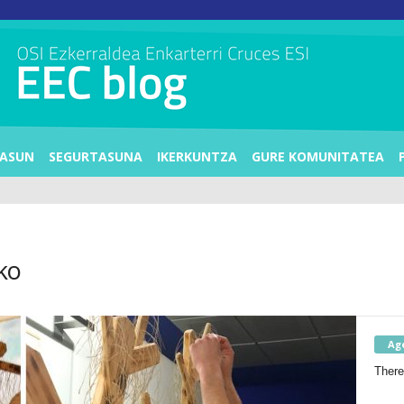
ASUN
SEGURTASUNA
IKERKUNTZA
GURE KOMUNITATEA
ko
Ag
There