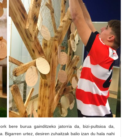
rk bere burua gainditzeko jatorria da, bizi-pultsioa da,
. Bigarren urtez, desiren zuhaitzak balio izan du hala nahi