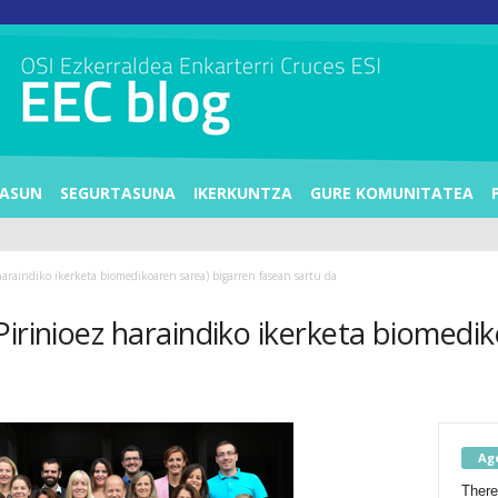
ASUN
SEGURTASUNA
IKERKUNTZA
GURE KOMUNITATEA
haraindiko ikerketa biomedikoaren sarea) bigarren fasean sartu da
Pirinioez haraindiko ikerketa biomedi
Ag
There