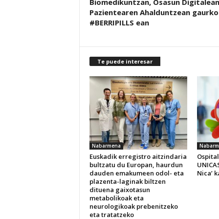
Biomedikuntzan, Osasun Digitalean
Pazientearen Ahalduntzean gaurko
#BERRIPILLS ean
Te puede interesar
Nabarmena
Nabarm
Euskadik erregistro aitzindaria
Ospita
bultzatu du Europan, haurdun
UNICAS 
dauden emakumeen odol- eta
Nica’ 
plazenta-laginak biltzen
dituena gaixotasun
metabolikoak eta
neurologikoak prebenitzeko
eta tratatzeko