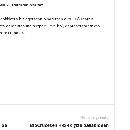
 klusterraren bitartez.
ankidetza biziagotzean oinarritzen dira. I+G+baren
a eta gardentasuna suspertu ere bai, enpresetarantz eta
earekin batera.
Noticia siguiente
ioa
BioCrucesen HRS4R giza baliabideen