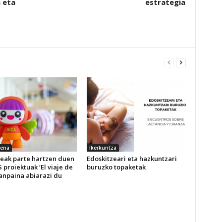
 eta
estrategia
ena
Ikerkuntza
leak parte hartzen duen
Edoskitzeari eta hazkuntzari
proiektuak ‘El viaje de
buruzko topaketak
kanpaina abiarazi du