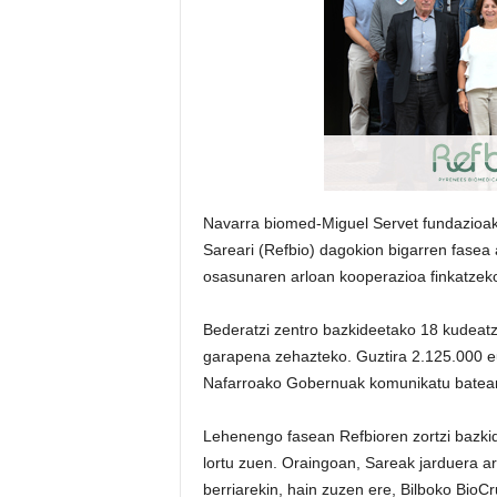
E
R
R
I
C
R
U
C
E
S
Navarra biomed-Miguel Servet fundazioak
Sareari (Refbio) dagokion bigarren fasea 
osasunaren arloan kooperazioa finkatzek
Bederatzi zentro bazkideetako 18 kudeatza
garapena zehazteko. Guztira 2.125.000 eu
Nafarroako Gobernuak komunikatu batean
Lehenengo fasean Refbioren zortzi bazkid
lortu zuen. Oraingoan, Sareak jarduera 
berriarekin, hain zuzen ere, Bilboko BioCr