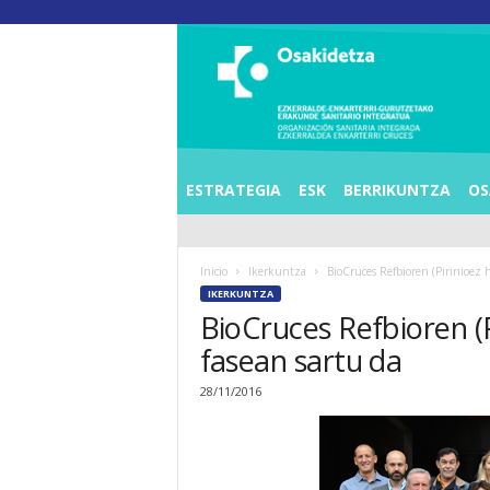
O
S
I
E
Z
K
E
ESTRATEGIA
ESK
BERRIKUNTZA
OS
R
R
A
Inicio
Ikerkuntza
BioCruces Refbioren (Pirinioez 
L
IKERKUNTZA
D
BioCruces Refbioren (
E
A
fasean sartu da
E
N
28/11/2016
K
A
R
T