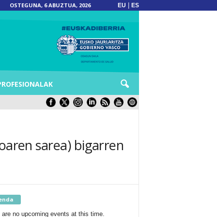
OSTEGUNA, 6 ABUZTUA, 2026
|
EU
ES
PROFESIONALAK
koaren sarea) bigarren
enda
 are no upcoming events at this time.