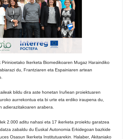
 Pirinioetako Ikerketa Biomedikoaren Mugaz Haraindiko
abiarazi du, Frantziaren eta Espainiaren artean
o.
ileak bildu dira aste honetan Iruñean proiektuaren
roko aurrekontua eta bi urte eta erdiko iraupena du,
 adierazitakoaren arabera.
ek 2.000 aditu nahasi eta 17 ikerketa proiektu garatzea
ardatza zabaldu du Euskal Autonomia Erkidegoan bazkide
uces Osasun Ikerketa Institutuarekin. Halaber, Akitaniako