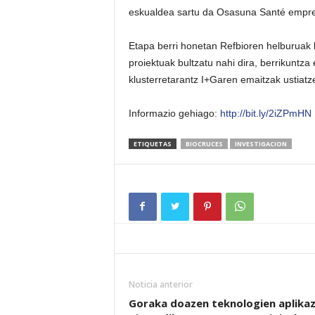
eskualdea sartu da Osasuna Santé empresa
Etapa berri honetan Refbioren helburuak l
proiektuak bultzatu nahi dira, berrikuntz
klusterretarantz I+Garen emaitzak ustiatz
Informazio gehiago:
http://bit.ly/2iZPmHN
ETIQUETAS
BIOCRUCES
INVESTIGACION
Noticia anterior
Goraka doazen teknologien aplikaz