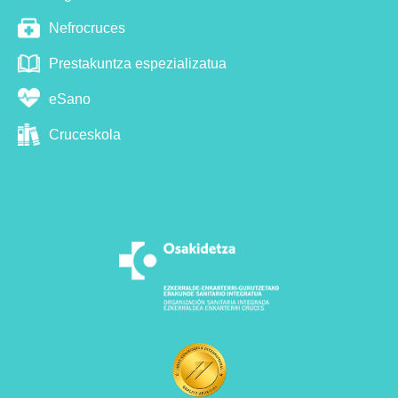
Nefrocruces
Prestakuntza espezializatua
eSano
Cruceskola