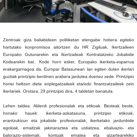
Zentroak giza baliabideen politiketan etengabe hobera egiteko
hartutako konpromisoa aitortzen du HR Zigiluak, Ikertzaileen
Europako Gutunarekin eta Ikertzaileak Kontratatzeko Jokabide
Kodearekin bat.. Kode horri esker, Europako ikerketa-esparrua
erakargarriagoa da, Europar Batasunean lan egiten duten ikerlari
guztiak printzipio berdinen arabera jardutea duenez xede. Printzipio
horiei heltzen diete enplegatzaileek eta/edo finantzatzaileek zein
ikerlariek. Orotara, 29 printzipio dira, 4 taldetan banatuta.
Lehen taldea: Alderdi profesionalak eta etikoak. Besteak beste,
honako hauek: ikerketa-askatasuna, printzipio etikoak,
erantzukizun eta jokabide profesionalak, ikerketako jardunbide
egokiak, emaitzak jakinaraztea eta ustiatzea, ebaluazio- eta
balorazio-sistemak, kontuak ematea eta gizartearekiko