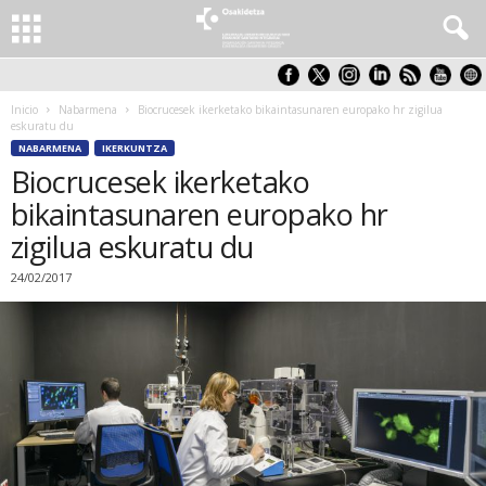
Inicio
Nabarmena
Biocrucesek ikerketako bikaintasunaren europako hr zigilua
eskuratu du
NABARMENA
IKERKUNTZA
Biocrucesek ikerketako
bikaintasunaren europako hr
zigilua eskuratu du
24/02/2017