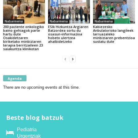
Nabarmena
Nabarmena
Nabarmena
200 paziente onkologiko
ESIk Hizkuntza Argiaren
Kabiezesko
baino gehiagok parte
Batzordea sortu du
Anbulatorioko langileek
hartu dute
osasun-informazioa
larruazaleko
Osakidetzaren
hobeto ulertzea
minbiziaren prebentzioa
biriketako minbiziaren
ahalbidetzeko
sustatu dute
terapia berritzaileen 23
saiakuntza klinikotan
Agenda
There are no upcoming events at this time.
Beste blog batzuk
Pediatria
Urgentziak