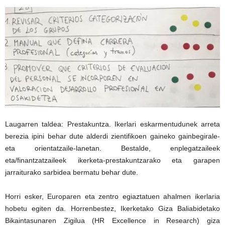
Laugarren taldea: Prestakuntza. Ikerlari eskarmentudunek arreta
berezia ipini behar dute alderdi zientifikoen gaineko gainbegirale-
eta orientatzaile-lanetan. Bestalde, enplegatzaileek
eta/finantzatzaileek ikerketa-prestakuntzarako eta garapen
jarraiturako sarbidea bermatu behar dute.
Horri esker, Europaren eta zentro egiaztatuen ahalmen ikerlaria
hobetu egiten da. Horrenbestez, Ikerketako Giza Baliabidetako
Bikaintasunaren Zigilua (HR Excellence in Research) giza