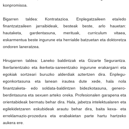
konpromisoa.
Bigarren taldea: Kontratazioa. Enplegatzaileen eta/edo
finantzatzaileen jarraibideak, besteak beste, arlo hauetan:
hautaketa, gardentasuna, merituak, curriculum vitaea,
eskarmentua beste ingurune eta herrialde batzuetan eta doktoretza
ondoren laneratzea.
Hirugarren taldea: Laneko baldintzak eta Gizarte Segurantza.
Ikerlarientzako eta ikerketa-sareentzako ingurune erakargarri eta
egokiak sortzeari buruzko alderdiak aztertzen dira. Enplegu-
egonkortasuna eta lanean irautea dute xede, hala nola
finantzaketa- edo soldata-baldintzen bidezkotasuna, genero-
berdintasuna eta sexuen arteko oreka. Profesionalen garapena eta
orientabideak bermatu behar dira. Hala, jabetza intelektualaren eta
egilekidetzaren eskubideak arautu behar dira, baita kexa- eta
erreklamazio-prozedura eta erabakietan parte hartu hartzeko
aukera ere.