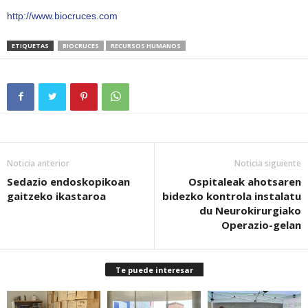
http://www.biocruces.com
ETIQUETAS
BIOCRUCES
RECURSOS HUMANOS
Noticia anterior
Noticia siguiente
Sedazio endoskopikoan
Ospitaleak ahotsaren
gaitzeko ikastaroa
bidezko kontrola instalatu
du Neurokirurgiako
Operazio-gelan
Te puede interesar