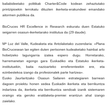
baliabideetako politikak Charter&Code kodean zehaztutako
printzipioekin lerrokatu dituzten ikerketa-erakundeei emandako
aitormen publikoa da.
BioCruces HR Excellence in Research eskuratu duen Estatuko
seigarren osasun-ikerketarako institutua da (29 daude).
Mª Luz del Valle, Kudeaketa eta Antolaketako zuzendaria: «Plana
BioCrucesean lan egiten duten pertsonen kudeaketako hainbat arlo
hobetzeko lagungarria izatea espero dugu. Horretarako,
harremanetan egongo gara Euskadiko eta Estatuko ikerketa-
institutuekin, baita nazioarteko erreferenteekin ere, eta
ezinbestekoa izango da profesionalek parte hartzea».
Eusko Jaurlaritzako Osasun Sailaren estrategiaren barnean
dagoen proiektu honen xedea Euskadin ikerketa eta berrikuntza
indartzea da, ikerketa eta berrikuntza sendoak izanik sistemaren
oraingo eta geroko eraldaketa-premiei erantzun ahal izango
zaielako.