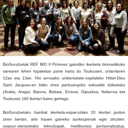
BioGurutzetak REF BIO II Pirinioez gaindiko ikerketa biomedikoko
sarearen lehen topaketan parte hartu du Toulousen, urtarrilaren
12an eta 13an. Hiri arrosako unibertsitate-ospitaleko Hôtel-Dieu
Saint Jacques-en bildu ziren partzuergoko eskualde kideetako
(Araba, Aragoi, Baiona, Bizkaia, Errioxa, Gipuzkoa, Nafarroa eta
Toulouse) 160 ikerlari baino gehiago.
BioGurutzetako hainbat ikerketa-esparrutako 10 ikerlari jardun
ziren bertan, arlo hauen gaineko aurkezpenak egin zituzten:
osasun-zientzietako teknologiak, medikuntza pertsonalizatua,