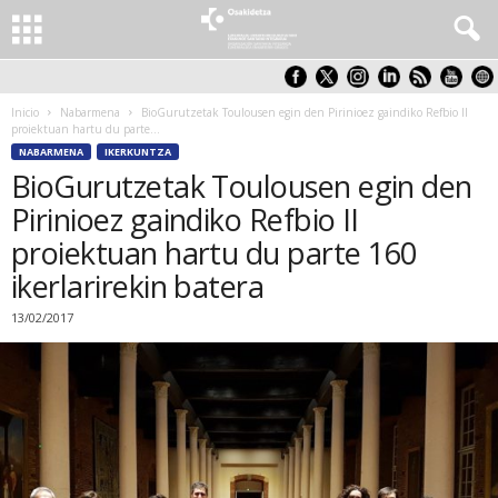
Inicio
Nabarmena
BioGurutzetak Toulousen egin den Pirinioez gaindiko Refbio II
proiektuan hartu du parte...
NABARMENA
IKERKUNTZA
BioGurutzetak Toulousen egin den
Pirinioez gaindiko Refbio II
proiektuan hartu du parte 160
ikerlarirekin batera
13/02/2017