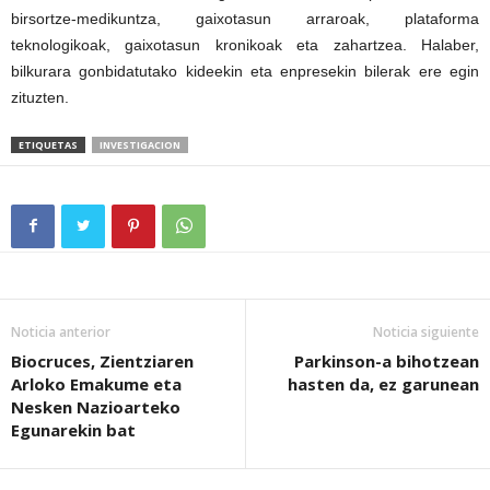
birsortze-medikuntza, gaixotasun arraroak, plataforma
teknologikoak, gaixotasun kronikoak eta zahartzea. Halaber,
bilkurara gonbidatutako kideekin eta enpresekin bilerak ere egin
zituzten.
ETIQUETAS
INVESTIGACION
Noticia anterior
Noticia siguiente
Biocruces, Zientziaren
Parkinson-a bihotzean
Arloko Emakume eta
hasten da, ez garunean
Nesken Nazioarteko
Egunarekin bat