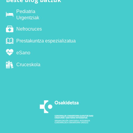
Pediatria
Urgentziak
Nefrocruces
Prestakuntza espezializatua
eSano
Cruceskola