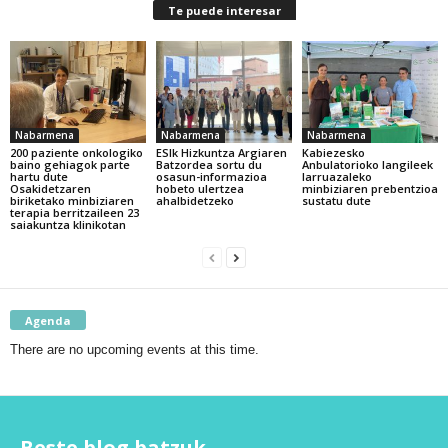
Te puede interesar
Nabarmena
Nabarmena
Nabarmena
200 paziente onkologiko
ESIk Hizkuntza Argiaren
Kabiezesko
baino gehiagok parte
Batzordea sortu du
Anbulatorioko langileek
hartu dute
osasun-informazioa
larruazaleko
Osakidetzaren
hobeto ulertzea
minbiziaren prebentzioa
biriketako minbiziaren
ahalbidetzeko
sustatu dute
terapia berritzaileen 23
saiakuntza klinikotan
Agenda
There are no upcoming events at this time.
Beste blog batzuk