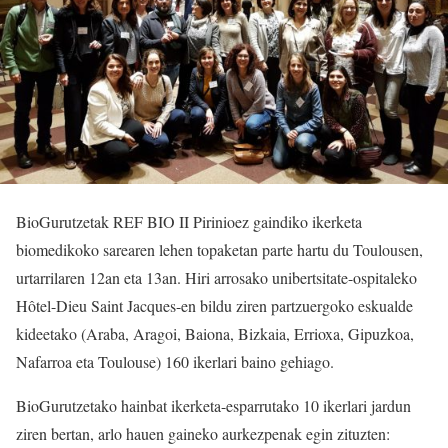
BioGurutzetak REF BIO II Pirinioez gaindiko ikerketa
biomedikoko sarearen lehen topaketan parte hartu du Toulousen,
urtarrilaren 12an eta 13an. Hiri arrosako unibertsitate-ospitaleko
Hôtel-Dieu Saint Jacques-en bildu ziren partzuergoko eskualde
kideetako (Araba, Aragoi, Baiona, Bizkaia, Errioxa, Gipuzkoa,
Nafarroa eta Toulouse) 160 ikerlari baino gehiago.
BioGurutzetako hainbat ikerketa-esparrutako 10 ikerlari jardun
ziren bertan, arlo hauen gaineko aurkezpenak egin zituzten: