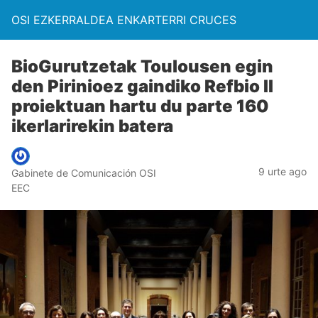
OSI EZKERRALDEA ENKARTERRI CRUCES
BioGurutzetak Toulousen egin
den Pirinioez gaindiko Refbio II
proiektuan hartu du parte 160
ikerlarirekin batera
9 urte ago
Gabinete de Comunicación OSI
EEC