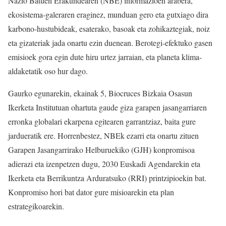
Nazio Batuen Erakundearen (NBE) informazioen arabera,
ekosistema-galeraren eraginez, munduan gero eta gutxiago dira
karbono-hustubideak, esaterako, basoak eta zohikaztegiak, noiz
eta gizateriak jada onartu ezin duenean. Berotegi-efektuko gasen
emisioek gora egin dute hiru urtez jarraian, eta planeta klima-
aldaketatik oso hur dago.
Gaurko egunarekin, ekainak 5, Biocruces Bizkaia Osasun
Ikerketa Institutuan ohartuta gaude giza garapen jasangarriaren
erronka globalari ekarpena egitearen garrantziaz, baita gure
jardueratik ere. Horrenbestez, NBEk ezarri eta onartu zituen
Garapen Jasangarrirako Helburuekiko (GJH) konpromisoa
adierazi eta izenpetzen dugu, 2030 Euskadi Agendarekin eta
Ikerketa eta Berrikuntza Arduratsuko (RRI) printzipioekin bat.
Konpromiso hori bat dator gure misioarekin eta plan
estrategikoarekin.