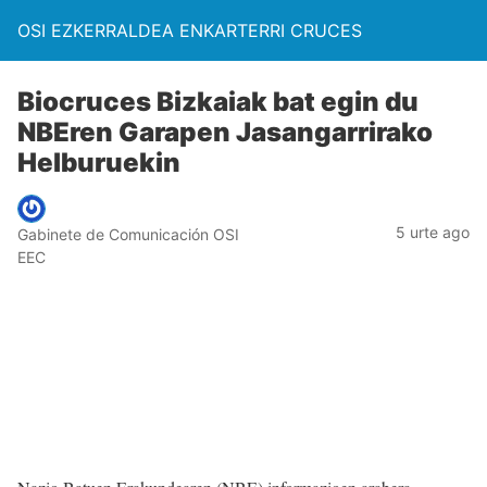
OSI EZKERRALDEA ENKARTERRI CRUCES
Biocruces Bizkaiak bat egin du
NBEren Garapen Jasangarrirako
Helburuekin
5 urte ago
Gabinete de Comunicación OSI
EEC