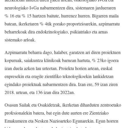
neurologiako I+Ga nabarmentzen dira, sistemaren jardueraren
% 16 eta % 15 hartzen baitute, hurrenez hurren. Bigarren maila
batean, ikerketaren % 4tik gorako proportzioarekin, azpimarratu
beharrekoak dira endokrinologiako, psikiatriako eta arnas
sistemako arloak.
Azpimarratu beharra dago, halaber, garatzen ari diren proiektuen
kopuruak, saiakuntza klinikoak barnean hartuta, % 23ko igoera
izan duela azken lau urteetan. Proiektu horien artean, euskal
enpresekin eta eragile zientifiko teknologikoekin lankidetzan
egindako proiektuak nabarmentzen dira. Izan ere, 59 izan ziren
2018. urtean, eta 136 izan dira 2022an.
Osasun Sailak eta Osakidetzak, ikerketan diharduten zentroetako
profesionalekin batera, bat egin dute aurten ere Zientziako
Emakumeen eta Nesken Nazioarteko Egunarekin. Egun horren