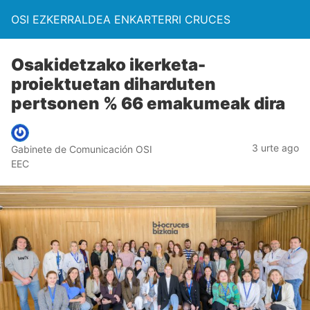
OSI EZKERRALDEA ENKARTERRI CRUCES
Osakidetzako ikerketa-
proiektuetan diharduten
pertsonen % 66 emakumeak dira
3 urte ago
Gabinete de Comunicación OSI
EEC