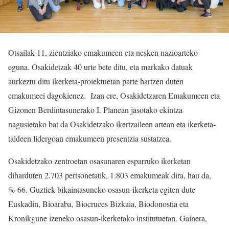
Otsailak 11, zientziako emakumeen eta nesken nazioarteko
eguna. Osakidetzak 40 urte bete ditu, eta markako datuak
aurkeztu ditu ikerketa-proiektuetan parte hartzen duten
emakumeei dagokienez. Izan ere, Osakidetzaren Emakumeen eta
Gizonen Berdintasunerako I. Planean jasotako ekintza
nagusietako bat da Osakidetzako ikertzaileen artean eta ikerketa-
taldeen lidergoan emakumeen presentzia sustatzea.
Osakidetzako zentroetan osasunaren esparruko ikerketan
diharduten 2.703 pertsonetatik, 1.803 emakumeak dira, hau da,
% 66. Guztiek bikaintasuneko osasun-ikerketa egiten dute
Euskadin, Bioaraba, Biocruces Bizkaia, Biodonostia eta
Kronikgune izeneko osasun-ikerketako institutuetan. Gainera,