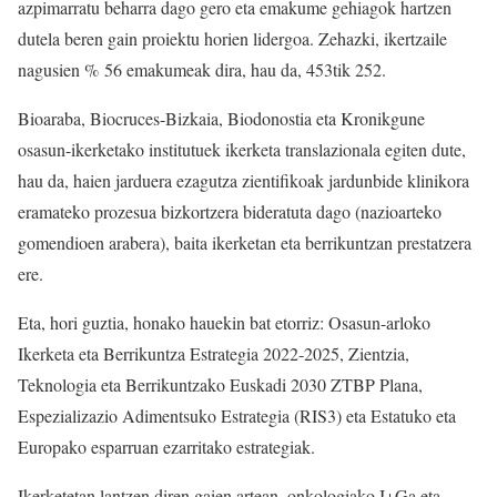
azpimarratu beharra dago gero eta emakume gehiagok hartzen
dutela beren gain proiektu horien lidergoa. Zehazki, ikertzaile
nagusien % 56 emakumeak dira, hau da, 453tik 252.
Bioaraba, Biocruces-Bizkaia, Biodonostia eta Kronikgune
osasun-ikerketako institutuek ikerketa translazionala egiten dute,
hau da, haien jarduera ezagutza zientifikoak jardunbide klinikora
eramateko prozesua bizkortzera bideratuta dago (nazioarteko
gomendioen arabera), baita ikerketan eta berrikuntzan prestatzera
ere.
Eta, hori guztia, honako hauekin bat etorriz: Osasun-arloko
Ikerketa eta Berrikuntza Estrategia 2022-2025, Zientzia,
Teknologia eta Berrikuntzako Euskadi 2030 ZTBP Plana,
Espezializazio Adimentsuko Estrategia (RIS3) eta Estatuko eta
Europako esparruan ezarritako estrategiak.
Ikerketetan lantzen diren gaien artean, onkologiako I+Ga eta