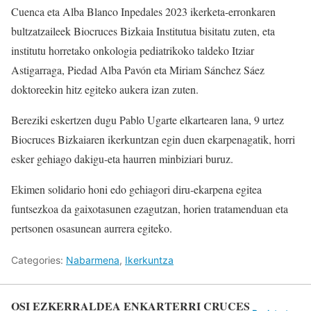
Cuenca eta Alba Blanco Inpedales 2023 ikerketa-erronkaren
bultzatzaileek Biocruces Bizkaia Institutua bisitatu zuten, eta
institutu horretako onkologia pediatrikoko taldeko Itziar
Astigarraga, Piedad Alba Pavón eta Miriam Sánchez Sáez
doktoreekin hitz egiteko aukera izan zuten.
Bereziki eskertzen dugu Pablo Ugarte elkartearen lana, 9 urtez
Biocruces Bizkaiaren ikerkuntzan egin duen ekarpenagatik, horri
esker gehiago dakigu-eta haurren minbiziari buruz.
Ekimen solidario honi edo gehiagori diru-ekarpena egitea
funtsezkoa da gaixotasunen ezagutzan, horien tratamenduan eta
pertsonen osasunean aurrera egiteko.
Categories:
Nabarmena
,
Ikerkuntza
OSI EZKERRALDEA ENKARTERRI CRUCES