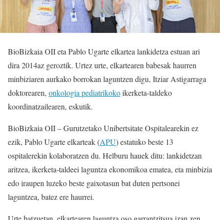
BioBizkaia OII eta Pablo Ugarte elkartea lankidetza estuan ari
dira 2014az geroztik. Urtez urte, elkartearen babesak haurren
minbiziaren aurkako borrokan laguntzen digu, Itziar Astigarraga
doktorearen,
onkologia pediatrikoko
ikerketa-taldeko
koordinatzailearen, eskutik.
BioBizkaia OII – Gurutzetako Unibertsitate Ospitalearekin ez
ezik, Pablo Ugarte elkarteak (
APU
) estatuko beste 13
ospitalerekin kolaboratzen du. Helburu hauek ditu: lankidetzan
aritzea, ikerketa-taldeei laguntza ekonomikoa ematea, eta minbizia
edo iraupen luzeko beste gaixotasun bat duten pertsonei
laguntzea, batez ere haurrei.
Urte batzuetan, elkartearen laguntza oso garrantzitsua izan zen