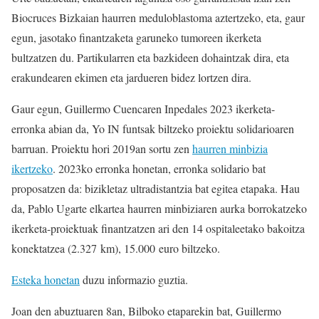
Biocruces Bizkaian haurren meduloblastoma aztertzeko, eta, gaur
egun, jasotako finantzaketa garuneko tumoreen ikerketa
bultzatzen du. Partikularren eta bazkideen dohaintzak dira, eta
erakundearen ekimen eta jardueren bidez lortzen dira.
Gaur egun, Guillermo Cuencaren Inpedales 2023 ikerketa-
erronka abian da, Yo IN funtsak biltzeko proiektu solidarioaren
barruan. Proiektu hori 2019an sortu zen
haurren minbizia
ikertzeko
. 2023ko erronka honetan, erronka solidario bat
proposatzen da: bizikletaz ultradistantzia bat egitea etapaka. Hau
da, Pablo Ugarte elkartea haurren minbiziaren aurka borrokatzeko
ikerketa-proiektuak finantzatzen ari den 14 ospitaleetako bakoitza
konektatzea (2.327 km), 15.000 euro biltzeko.
Esteka honetan
duzu informazio guztia.
Joan den abuztuaren 8an, Bilboko etaparekin bat, Guillermo