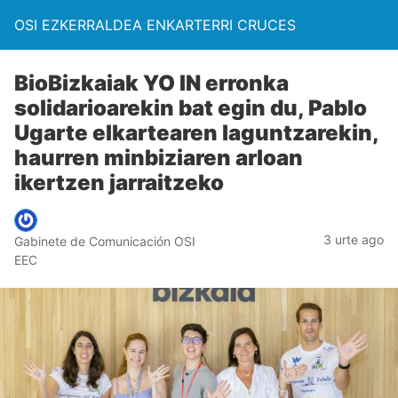
OSI EZKERRALDEA ENKARTERRI CRUCES
BioBizkaiak YO IN erronka
solidarioarekin bat egin du, Pablo
Ugarte elkartearen laguntzarekin,
haurren minbiziaren arloan
ikertzen jarraitzeko
3 urte ago
Gabinete de Comunicación OSI
EEC