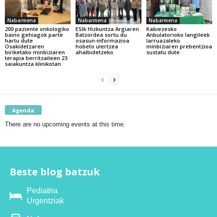
Nabarmena
Nabarmena
Nabarmena
200 paziente onkologiko
ESIk Hizkuntza Argiaren
Kabiezesko
baino gehiagok parte
Batzordea sortu du
Anbulatorioko langileek
hartu dute
osasun-informazioa
larruazaleko
Osakidetzaren
hobeto ulertzea
minbiziaren prebentzioa
biriketako minbiziaren
ahalbidetzeko
sustatu dute
terapia berritzaileen 23
saiakuntza klinikotan
Agenda
There are no upcoming events at this time.
Beste blog batzuk
Pediatria
Urgentziak