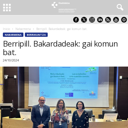
Inicio
Nabarmena
Berripill. Bakardadeak: gai komun bat.
NABARMENA
BERRIKUNTZA
Berripill. Bakardadeak: gai komun
bat.
24/10/2024