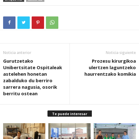
Noticia anterior
Noticia siguiente
Gurutzetako
Prozesu kirurgikoa
Unibertsitate Ospitaleak
ulertzen laguntzeko
astelehen honetan
haurrentzako komikia
zabalduko du berriro
sarrera nagusia, osorik
berritu ostean
Te puede interesar