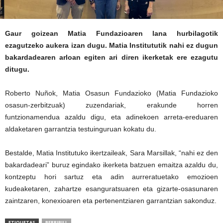
Gaur goizean Matia Fundazioaren lana hurbilagotik
ezagutzeko aukera izan dugu. Matia Institututik nahi ez dugun
bakardadearen arloan egiten ari diren ikerketak ere ezagutu
ditugu.
Roberto Nuñok, Matia Osasun Fundazioko (Matia Fundazioko
osasun-zerbitzuak) zuzendariak, erakunde horren
funtzionamendua azaldu digu, eta adinekoen arreta-ereduaren
aldaketaren garrantzia testuinguruan kokatu du.
Bestalde, Matia Institutuko ikertzaileak, Sara Marsillak, “nahi ez den
bakardadeari” buruz egindako ikerketa batzuen emaitza azaldu du,
kontzeptu hori sartuz eta adin aurreratuetako emozioen
kudeaketaren, zahartze esanguratsuaren eta gizarte-osasunaren
zaintzaren, konexioaren eta pertenentziaren garrantzian sakonduz.
ETIQUETAS
BERRIPILL