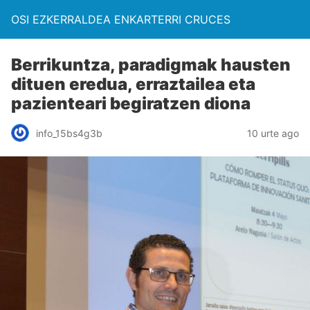
OSI EZKERRALDEA ENKARTERRI CRUCES
Berrikuntza, paradigmak hausten
dituen eredua, erraztailea eta
pazienteari begiratzen diona
info_15bs4g3b
10 urte ago