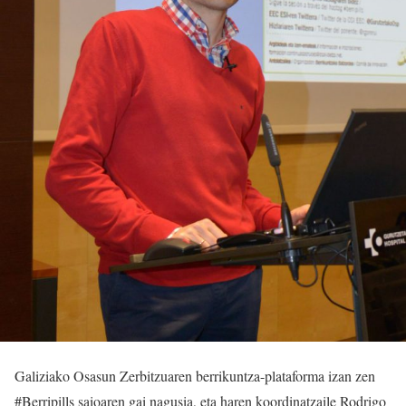
Galiziako Osasun Zerbitzuaren berrikuntza-plataforma izan zen
#Berripills saioaren gai nagusia, eta haren koordinatzaile Rodrigo