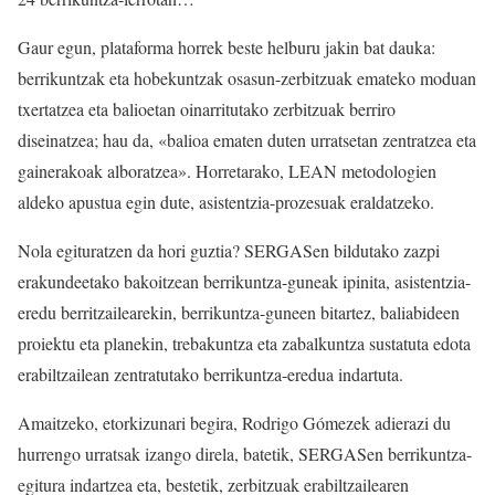
Gaur egun, plataforma horrek beste helburu jakin bat dauka:
berrikuntzak eta hobekuntzak osasun-zerbitzuak emateko moduan
txertatzea eta balioetan oinarritutako zerbitzuak berriro
diseinatzea; hau da, «balioa ematen duten urratsetan zentratzea eta
gainerakoak alboratzea». Horretarako, LEAN metodologien
aldeko apustua egin dute, asistentzia-prozesuak eraldatzeko.
Nola egituratzen da hori guztia? SERGASen bildutako zazpi
erakundeetako bakoitzean berrikuntza-guneak ipinita, asistentzia-
eredu berritzailearekin, berrikuntza-guneen bitartez, baliabideen
proiektu eta planekin, trebakuntza eta zabalkuntza sustatuta edota
erabiltzailean zentratutako berrikuntza-eredua indartuta.
Amaitzeko, etorkizunari begira, Rodrigo Gómezek adierazi du
hurrengo urratsak izango direla, batetik, SERGASen berrikuntza-
egitura indartzea eta, bestetik, zerbitzuak erabiltzailearen