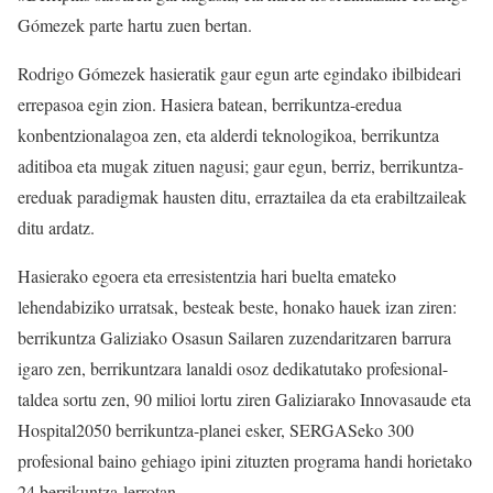
Gómezek parte hartu zuen bertan.
Rodrigo Gómezek hasieratik gaur egun arte egindako ibilbideari
errepasoa egin zion. Hasiera batean, berrikuntza-eredua
konbentzionalagoa zen, eta alderdi teknologikoa, berrikuntza
aditiboa eta mugak zituen nagusi; gaur egun, berriz, berrikuntza-
ereduak paradigmak hausten ditu, erraztailea da eta erabiltzaileak
ditu ardatz.
Hasierako egoera eta erresistentzia hari buelta emateko
lehendabiziko urratsak, besteak beste, honako hauek izan ziren:
berrikuntza Galiziako Osasun Sailaren zuzendaritzaren barrura
igaro zen, berrikuntzara lanaldi osoz dedikatutako profesional-
taldea sortu zen, 90 milioi lortu ziren Galiziarako Innovasaude eta
Hospital2050 berrikuntza-planei esker, SERGASeko 300
profesional baino gehiago ipini zituzten programa handi horietako
24 berrikuntza-lerrotan…