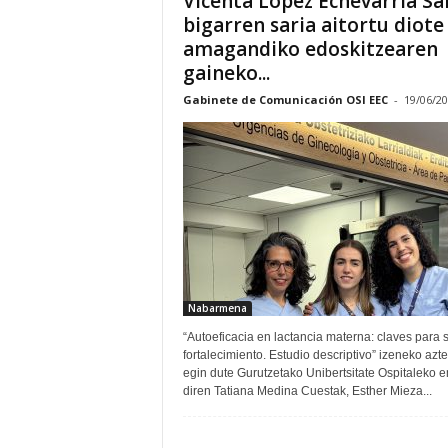
Vicenta López Echevarría Sa
E
bigarren saria aitortu diote
R
amagandiko edoskitzearen
R
gaineko...
I
C
Gabinete de Comunicación OSI EEC
-
19/06/2
R
U
C
E
S
Nabarmena
“Autoeficacia en lactancia materna: claves para 
fortalecimiento. Estudio descriptivo” izeneko azt
egin dute Gurutzetako Unibertsitate Ospitaleko 
diren Tatiana Medina Cuestak, Esther Mieza...