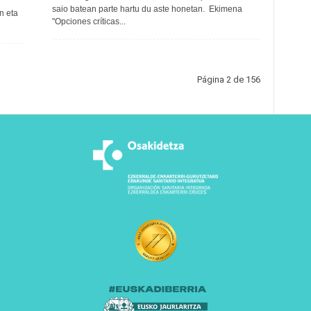
saio batean parte hartu du aste honetan. Ekimena
n eta
"Opciones críticas...
Página 2 de 156