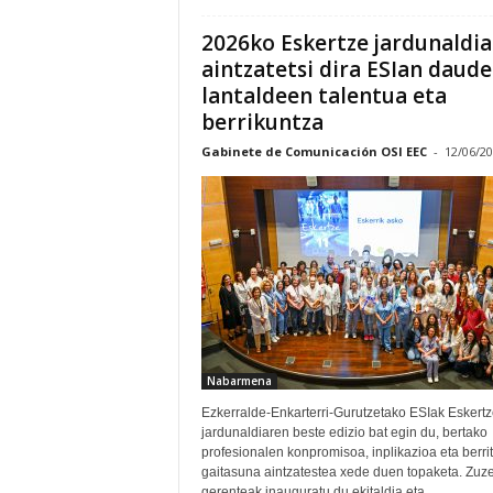
2026ko Eskertze jardunaldi
aintzatetsi dira ESIan daud
lantaldeen talentua eta
berrikuntza
Gabinete de Comunicación OSI EEC
-
12/06/2
Nabarmena
Ezkerralde-Enkarterri-Gurutzetako ESIak Eskertz
jardunaldiaren beste edizio bat egin du, bertako
profesionalen konpromisoa, inplikazioa eta berri
gaitasuna aintzatestea xede duen topaketa. Zuzendari-
gerenteak inauguratu du ekitaldia eta...