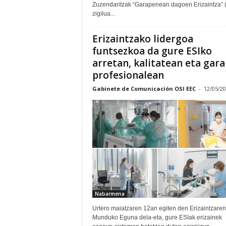
Zuzendaritzak “Garapenean dagoen Erizaintza” 
zigilua...
Erizaintzako lidergoa
funtsezkoa da gure ESIko
arretan, kalitatean eta gar
profesionalean
Gabinete de Comunicación OSI EEC
-
12/05/2
Nabarmena
Urtero maiatzaren 12an egiten den Erizaintzaren
Munduko Eguna dela-eta, gure ESIak erizainek