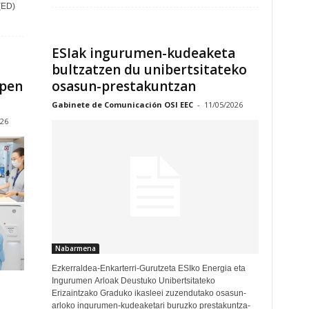
(ED)
ESIak ingurumen-kudeaketa
bultzatzen du unibertsitateko
apen
osasun-prestakuntzan
Gabinete de Comunicación OSI EEC
-
11/05/2026
026
Nabarmena
Ezkerraldea-Enkarterri-Gurutzeta ESIko Energia eta
Ingurumen Arloak Deustuko Unibertsitateko
Erizaintzako Graduko ikasleei zuzendutako osasun-
arloko ingurumen-kudeaketari buruzko prestakuntza-