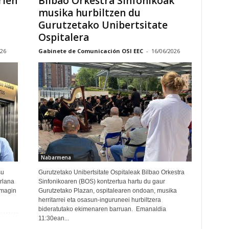
rien
Bilbao Orkestra Sinfonikoak
musika hurbiltzen du
Gurutzetako Unibertsitate
Ospitalera
026
Gabinete de Comunicación OSI EEC
-
16/06/2026
Nabarmena
su
Gurutzetako Unibertsitate Ospitaleak Bilbao Orkestra
erlana
Sinfonikoaren (BOS) kontzertua hartu du gaur
emagin
Gurutzetako Plazan, ospitalearen ondoan, musika
herritarrei eta osasun-inguruneei hurbiltzera
bideratutako ekimenaren barruan. Emanaldia
11:30ean...