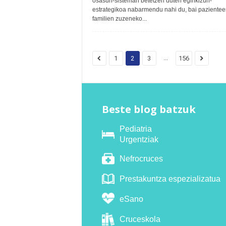
osasun-sisteman betetzen duten eginkizun-
estrategikoa nabarmendu nahi du, bai pazientee
familien zuzeneko...
...
1
2
3
156
Beste blog batzuk
Pediatria
Urgentziak
Nefrocruces
Prestakuntza espezializatua
eSano
Cruceskola