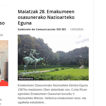
Maiatzak 28. Emakumeen
osasunerako Nazioarteko
aso
Eguna
Gabinete de Comunicación OSI EEC
-
13/05/2026
026
Nabarmena
Emakumeen Osasunerako Nazioarteko Ekintza Eguna
1987ko maiatzaren 28an aldarrikatu zen, Costa Rican
egindako Emakumeen Osasunari buruzko V.
Nazioarteko Bileran. Helburua emakumeen sexu- eta
o.
ugalketa-eskubideei...
o