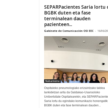
SEPARPacientes Saria lortu 
BGBK duten eta fase
terminalean dauden
pazienteen...
Gabinete de Comunicación OSI EEC
-
16/06/2
Nabarmena
Ospitaleko pneumologiako erizaintzako taldea
lankidetzan aritu da Galdakao-Usansoloko
Unibertsitate Ospitalearekin, eta SEPARPaciente
Saria lortu du egindako komunikazio honengatik
BGBK duten eta fase terminalean dauden...