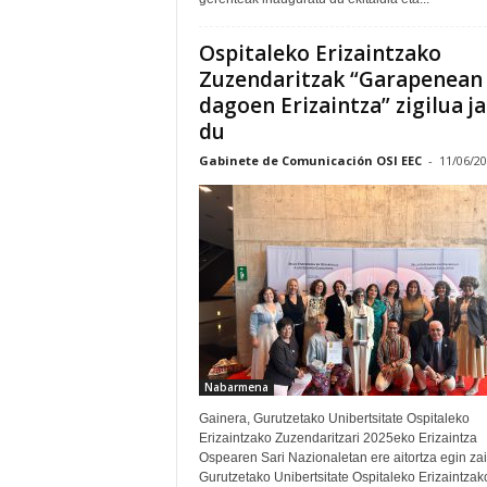
Ospitaleko Erizaintzako
Zuzendaritzak “Garapenean
dagoen Erizaintza” zigilua j
du
Gabinete de Comunicación OSI EEC
-
11/06/2
Nabarmena
Gainera, Gurutzetako Unibertsitate Ospitaleko
Erizaintzako Zuzendaritzari 2025eko Erizaintza
Ospearen Sari Nazionaletan ere aitortza egin zai
Gurutzetako Unibertsitate Ospitaleko Erizaintzak