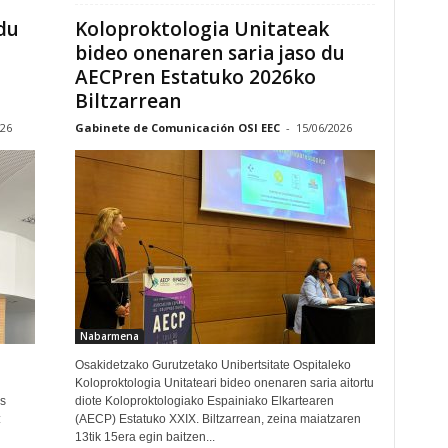
du
Koloproktologia Unitateak
bideo onenaren saria jaso du
AECPren Estatuko 2026ko
Biltzarrean
026
Gabinete de Comunicación OSI EEC
-
15/06/2026
Nabarmena
Osakidetzako Gurutzetako Unibertsitate Ospitaleko
Koloproktologia Unitateari bideo onenaren saria aitortu
s
diote Koloproktologiako Espainiako Elkartearen
:
(AECP) Estatuko XXIX. Biltzarrean, zeina maiatzaren
13tik 15era egin baitzen...