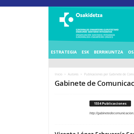
O
S
I
E
Z
K
E
ESTRATEGIA
ESK
BERRIKUNTZA
OS
R
R
A
Inicio
Autores
Publicaciones por Gabinete de Com
L
Gabinete de Comunicac
D
E
A
E
1554 Publicaciones
N
K
http://gabinetedecomunicacion
A
R
T