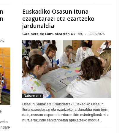
an
Euskadiko Osasun Ituna
en
ezagutarazi eta ezartzeko
jardunaldia
Gabinete de Comunicación OSI EEC
-
12/06/2026
026
Nabarmena
Osasun Sailak eta Osakidetzak Euskadiko Osasun
Ituna ezagutarazi eta ezartzeko jardunaldia egin berri
e
dute, osasun-esparru berriaren ildo estrategikoak eta
hura erakunde sanitarioetan aplikatzeko modua...
tzeko