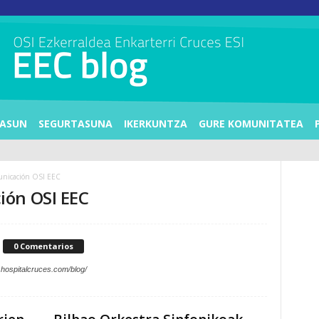
ASUN
SEGURTASUNA
IKERKUNTZA
GURE KOMUNITATEA
unicación OSI EEC
ión OSI EEC
0 Comentarios
.hospitalcruces.com/blog/