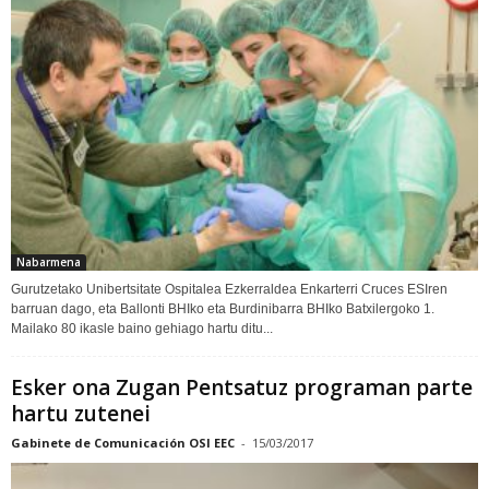
Nabarmena
Gurutzetako Unibertsitate Ospitalea Ezkerraldea Enkarterri Cruces ESIren
barruan dago, eta Ballonti BHIko eta Burdinibarra BHIko Batxilergoko 1.
Mailako 80 ikasle baino gehiago hartu ditu...
Esker ona Zugan Pentsatuz programan parte
hartu zutenei
Gabinete de Comunicación OSI EEC
-
15/03/2017