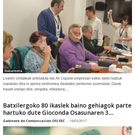
Nabarmena
Loaren Unitateak antolatuta eta Air Liquide empresari esker, tailer batzuk
ospatuko dira lo apnea sindromea daukaten pertsonei zuzenduta. Gaiak
hauek izango dira: zergatia, elikadura,...
Batxilergoko 80 ikaslek baino gehiagok parte
hartuko dute Gioconda Osasunaren 3....
Gabinete de Comunicación OSI EEC
-
16/03/2017