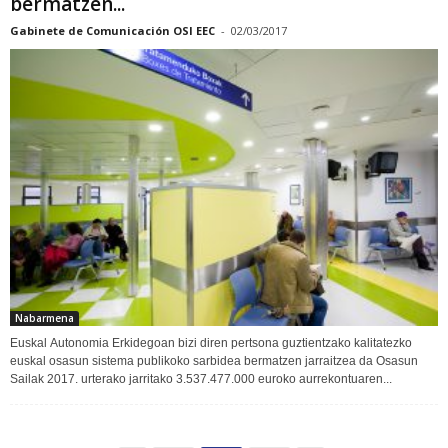
bermatzen...
Gabinete de Comunicación OSI EEC
-
02/03/2017
Nabarmena
Euskal Autonomia Erkidegoan bizi diren pertsona guztientzako kalitatezko
euskal osasun sistema publikoko sarbidea bermatzen jarraitzea da Osasun
Sailak 2017. urterako jarritako 3.537.477.000 euroko aurrekontuaren...