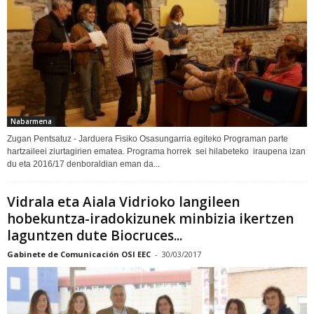
Nabarmena
Zugan Pentsatuz - Jarduera Fisiko Osasungarria egiteko Programan parte
hartzaileei ziurtagirien ematea. Programa horrek sei hilabeteko iraupena izan
du eta 2016/17 denboraldian eman da...
Vidrala eta Aiala Vidrioko langileen
hobekuntza-iradokizunek minbizia ikertzen
laguntzen dute Biocruces...
Gabinete de Comunicación OSI EEC
-
30/03/2017