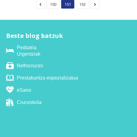
150
151
152
Beste blog batzuk
Pediatria
Urgentziak
Nefrocruces
Prestakuntza espezializatua
eSano
Cruceskola