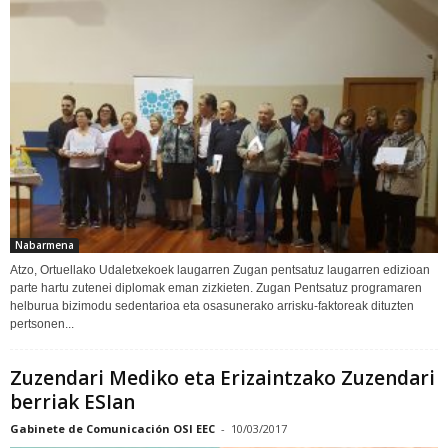
Nabarmena
Atzo, Ortuellako Udaletxekoek laugarren Zugan pentsatuz laugarren edizioan
parte hartu zutenei diplomak eman zizkieten. Zugan Pentsatuz programaren
helburua bizimodu sedentarioa eta osasunerako arrisku-faktoreak dituzten
pertsonen...
Zuzendari Mediko eta Erizaintzako Zuzendari
berriak ESIan
Gabinete de Comunicación OSI EEC
-
10/03/2017