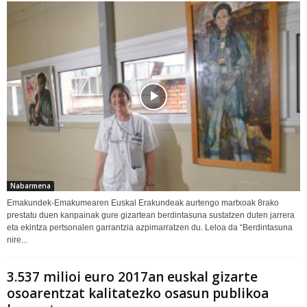
Nabarmena
Emakundek-Emakumearen Euskal Erakundeak aurtengo martxoak 8rako
prestatu duen kanpainak gure gizartean berdintasuna sustatzen duten jarrera
eta ekintza pertsonalen garrantzia azpimarratzen du. Leloa da “Berdintasuna
nire...
3.537 milioi euro 2017an euskal gizarte
osoarentzat kalitatezko osasun publikoa