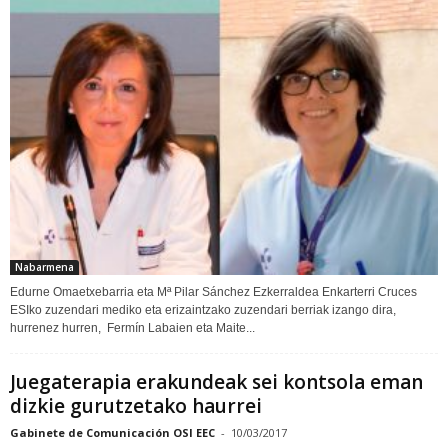
Nabarmena
Edurne Omaetxebarria eta Mª Pilar Sánchez Ezkerraldea Enkarterri Cruces
ESIko zuzendari mediko eta erizaintzako zuzendari berriak izango dira,
hurrenez hurren, Fermín Labaien eta Maite...
Juegaterapia erakundeak sei kontsola eman
dizkie gurutzetako haurrei
Gabinete de Comunicación OSI EEC
-
10/03/2017