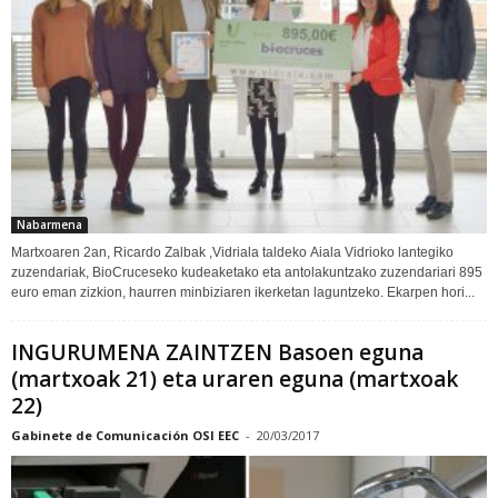
Nabarmena
Martxoaren 2an, Ricardo Zalbak ,Vidriala taldeko Aiala Vidrioko lantegiko
zuzendariak, BioCruceseko kudeaketako eta antolakuntzako zuzendariari 895
euro eman zizkion, haurren minbiziaren ikerketan laguntzeko. Ekarpen hori...
INGURUMENA ZAINTZEN Basoen eguna
(martxoak 21) eta uraren eguna (martxoak
22)
Gabinete de Comunicación OSI EEC
-
20/03/2017