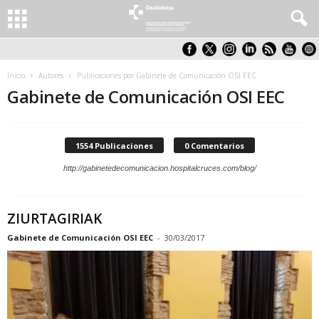
Inicio
Autores
Publicaciones por Gabinete de Comunicación OSI EEC
Gabinete de Comunicación OSI EEC
1554 Publicaciones
0 Comentarios
http://gabinetedecomunicacion.hospitalcruces.com/blog/
ZIURTAGIRIAK
Gabinete de Comunicación OSI EEC
-
30/03/2017