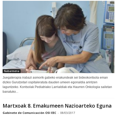
Nabarmena
Juegaterapia irabazi asmorik gabeko erakundeak sei bideokontsola eman
dizkio Gurutzetari ospitaleratuta dauden umeen egonaldia arintzen
laguntzeko. Kontsolak Pediatriako Larrialdiak eta Haurren Onkologia sailetan
banatuko...
Martxoak 8. Emakumeen Nazioarteko Eguna
Gabinete de Comunicación OSI EEC
-
08/03/2017