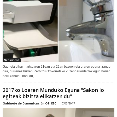
Nabarmena
Gaur eta bihar martxoaren 21ean eta 22an basoen eta uraren eguna izango
dira, hurrenez hurren. Zerbitzu Orokorretako Zuzendariordetzak egun horien
berri zabaldu nahi du,...
2017ko Loaren Munduko Eguna “Sakon lo
egiteak bizitza elikatzen du”
Gabinete de Comunicación OSI EEC
-
17/03/2017