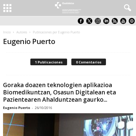
Inicio
Autores
Publicaciones por Eugenio Puerto
Eugenio Puerto
1 Publicaciones
0 Comentarios
Goraka doazen teknologien aplikazioa
Biomedikuntzan, Osasun Digitalean eta
Pazientearen Ahalduntzean gaurko...
Eugenio Puerto
-
26/10/2016