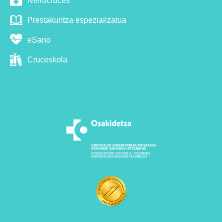
Nefrocruces
Prestakuntza espezializatua
eSano
Cruceskola