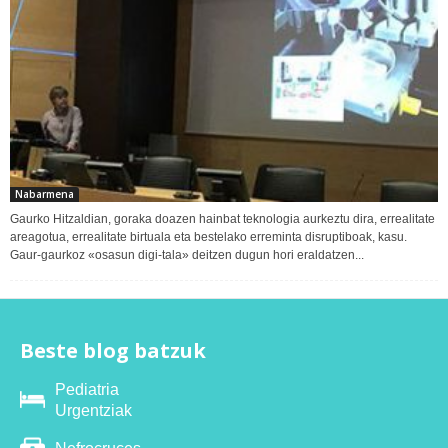
Nabarmena
Gaurko Hitzaldian, goraka doazen hainbat teknologia aurkeztu dira, errealitate
areagotua, errealitate birtuala eta bestelako erreminta disruptiboak, kasu.
Gaur-gaurkoz «osasun digi-tala» deitzen dugun hori eraldatzen...
Beste blog batzuk
Pediatria
Urgentziak