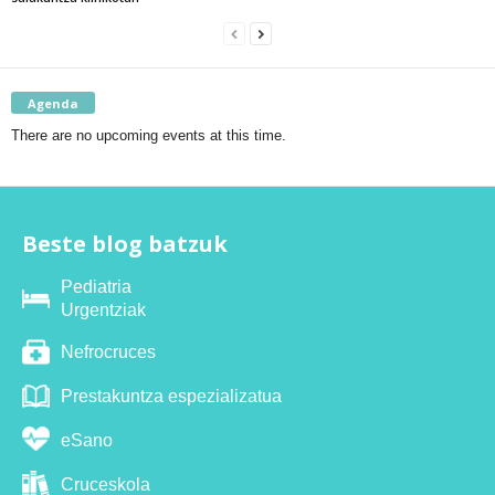
Agenda
There are no upcoming events at this time.
Beste blog batzuk
Pediatria
Urgentziak
Nefrocruces
Prestakuntza espezializatua
eSano
Cruceskola