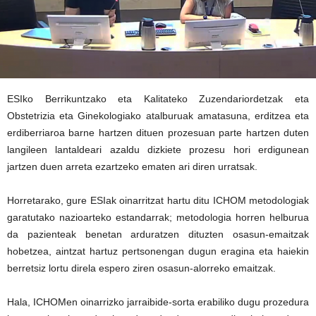
ESIko Berrikuntzako eta Kalitateko Zuzendariordetzak eta
Obstetrizia eta Ginekologiako atalburuak amatasuna, erditzea eta
erdiberriaroa barne hartzen dituen prozesuan parte hartzen duten
langileen lantaldeari azaldu dizkiete prozesu hori erdigunean
jartzen duen arreta ezartzeko ematen ari diren urratsak.
Horretarako, gure ESIak oinarritzat hartu ditu ICHOM metodologiak
garatutako nazioarteko estandarrak; metodologia horren helburua
da pazienteak benetan arduratzen dituzten osasun-emaitzak
hobetzea, aintzat hartuz pertsonengan dugun eragina eta haiekin
berretsiz lortu direla espero ziren osasun-alorreko emaitzak.
Hala, ICHOMen oinarrizko jarraibide-sorta erabiliko dugu prozedura