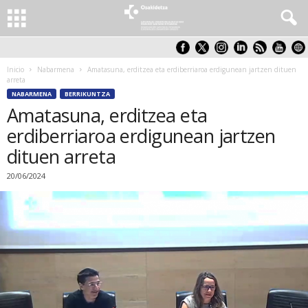
Inicio
Nabarmena
Amatasuna, erditzea eta erdiberriaroa erdigunean jartzen dituen
arreta
NABARMENA
BERRIKUNTZA
Amatasuna, erditzea eta
erdiberriaroa erdigunean jartzen
dituen arreta
20/06/2024