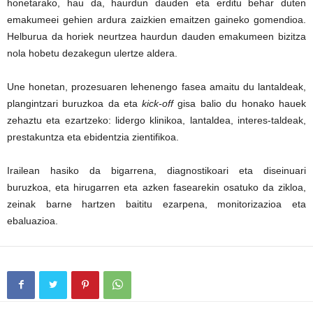
honetarako, hau da, haurdun dauden eta erditu behar duten
emakumeei gehien ardura zaizkien emaitzen gaineko gomendioa.
Helburua da horiek neurtzea haurdun dauden emakumeen bizitza
nola hobetu dezakegun ulertze aldera.
Une honetan, prozesuaren lehenengo fasea amaitu du lantaldeak,
plangintzari buruzkoa da eta
kick-off
gisa balio du honako hauek
zehaztu eta ezartzeko: lidergo klinikoa, lantaldea, interes-taldeak,
prestakuntza eta ebidentzia zientifikoa.
Irailean hasiko da bigarrena, diagnostikoari eta diseinuari
buruzkoa, eta hirugarren eta azken fasearekin osatuko da zikloa,
zeinak barne hartzen baititu ezarpena, monitorizazioa eta
ebaluazioa.