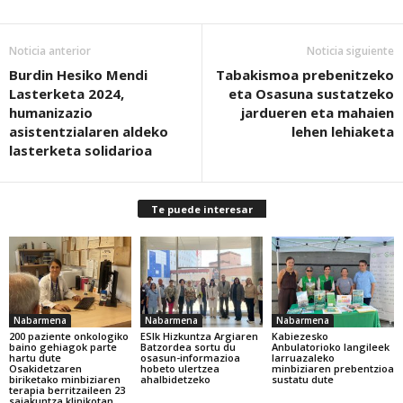
Noticia anterior
Noticia siguiente
Burdin Hesiko Mendi
Tabakismoa prebenitzeko
Lasterketa 2024,
eta Osasuna sustatzeko
humanizazio
jardueren eta mahaien
asistentzialaren aldeko
lehen lehiaketa
lasterketa solidarioa
Te puede interesar
Nabarmena
Nabarmena
Nabarmena
200 paziente onkologiko
ESIk Hizkuntza Argiaren
Kabiezesko
baino gehiagok parte
Batzordea sortu du
Anbulatorioko langileek
hartu dute
osasun-informazioa
larruazaleko
Osakidetzaren
hobeto ulertzea
minbiziaren prebentzioa
biriketako minbiziaren
ahalbidetzeko
sustatu dute
terapia berritzaileen 23
saiakuntza klinikotan