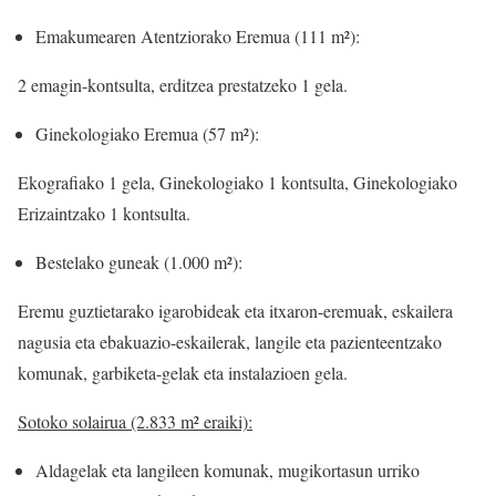
Emakumearen Atentziorako Eremua (111 m²):
2 emagin-kontsulta, erditzea prestatzeko 1 gela.
Ginekologiako Eremua (57 m²):
Ekografiako 1 gela, Ginekologiako 1 kontsulta, Ginekologiako
Erizaintzako 1 kontsulta.
Bestelako guneak (1.000 m²):
Eremu guztietarako igarobideak eta itxaron-eremuak, eskailera
nagusia eta ebakuazio-eskailerak, langile eta pazienteentzako
komunak, garbiketa-gelak eta instalazioen gela.
Sotoko solairua (2.833 m² eraiki):
Aldagelak eta langileen komunak, mugikortasun urriko