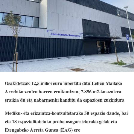
Osakidetzak 12,5 milioi euro inbertitu ditu Lehen Mailako
Arretako zentro horren eraikuntzan, 7.856 m2-ko azalera
eraikia du eta
nabarmenki handitu da espazioen zuzkidura
Mediku- eta erizaintza-kontsultetarako 50 espazio daude, bai
eta 18 espezialitatetako proba osagarrietarako gelak eta
Etengabeko Arreta Gunea (EAG) ere