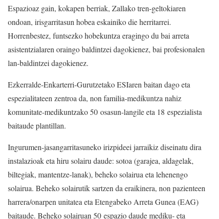
Espazioaz gain, kokapen berriak, Zallako tren-geltokiaren
ondoan, irisgarritasun hobea eskainiko die herritarrei.
Horrenbestez, funtsezko hobekuntza eragingo du bai arreta
asistentzialaren oraingo baldintzei dagokienez, bai profesionalen
lan-baldintzei dagokienez.
Ezkerralde-Enkarterri-Gurutzetako ESIaren baitan dago eta
espezialitateen zentroa da, non familia-medikuntza nahiz
komunitate-medikuntzako 50 osasun-langile eta 18 espezialista
baitaude plantillan.
Ingurumen-jasangarritasuneko irizpideei jarraikiz diseinatu dira
instalazioak eta hiru solairu daude: sotoa (garajea, aldagelak,
biltegiak, mantentze-lanak), beheko solairua eta lehenengo
solairua. Beheko solairutik sartzen da eraikinera, non pazienteen
harrera/onarpen unitatea eta Etengabeko Arreta Gunea (EAG)
baitaude. Beheko solairuan 50 espazio daude mediku- eta