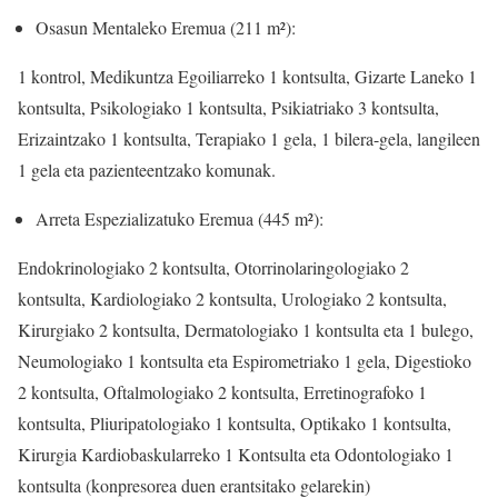
Osasun Mentaleko Eremua (211 m²):
1 kontrol, Medikuntza Egoiliarreko 1 kontsulta, Gizarte Laneko 1
kontsulta, Psikologiako 1 kontsulta, Psikiatriako 3 kontsulta,
Erizaintzako 1 kontsulta, Terapiako 1 gela, 1 bilera-gela, langileen
1 gela eta pazienteentzako komunak.
Arreta Espezializatuko Eremua (445 m²):
Endokrinologiako 2 kontsulta, Otorrinolaringologiako 2
kontsulta, Kardiologiako 2 kontsulta, Urologiako 2 kontsulta,
Kirurgiako 2 kontsulta, Dermatologiako 1 kontsulta eta 1 bulego,
Neumologiako 1 kontsulta eta Espirometriako 1 gela, Digestioko
2 kontsulta, Oftalmologiako 2 kontsulta, Erretinografoko 1
kontsulta, Pliuripatologiako 1 kontsulta, Optikako 1 kontsulta,
Kirurgia Kardiobaskularreko 1 Kontsulta eta Odontologiako 1
kontsulta (konpresorea duen erantsitako gelarekin)