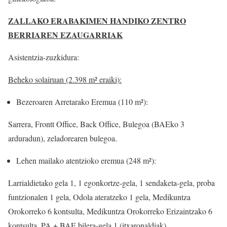
ZALLAKO ERABAKIMEN HANDIKO ZENTRO
BERRIAREN EZAUGARRIAK
Asistentzia-zuzkidura:
Beheko solairuan (2.398 m² eraiki):
Bezeroaren Arretarako Eremua (110 m²):
Sarrera, Frontt Office, Back Office, Bulegoa (BAEko 3
arduradun), zeladorearen bulegoa.
Lehen mailako atentzioko eremua (248 m²):
Larrialdietako gela 1, 1 egonkortze-gela, 1 sendaketa-gela, proba
funtzionalen 1 gela, Odola ateratzeko 1 gela, Medikuntza
Orokorreko 6 kontsulta, Medikuntza Orokorreko Erizaintzako 6
kontsulta, PA + BAE bilera-gela 1 (itxaronaldiak).