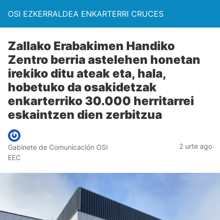
OSI EZKERRALDEA ENKARTERRI CRUCES
Zallako Erabakimen Handiko
Zentro berria astelehen honetan
irekiko ditu ateak eta, hala,
hobetuko da osakidetzak
enkarterriko 30.000 herritarrei
eskaintzen dien zerbitzua
2 urte ago
Gabinete de Comunicación OSI
EEC