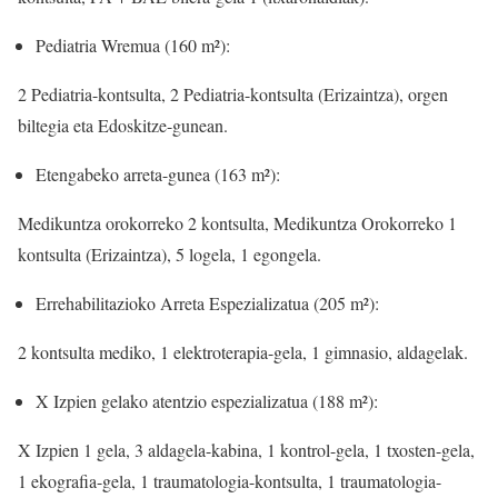
Pediatria Wremua (160 m²):
2 Pediatria-kontsulta, 2 Pediatria-kontsulta (Erizaintza), orgen
biltegia eta Edoskitze-gunean.
Etengabeko arreta-gunea (163 m²):
Medikuntza orokorreko 2 kontsulta, Medikuntza Orokorreko 1
kontsulta (Erizaintza), 5 logela, 1 egongela.
Errehabilitazioko Arreta Espezializatua (205 m²):
2 kontsulta mediko, 1 elektroterapia-gela, 1 gimnasio, aldagelak.
X Izpien gelako atentzio espezializatua (188 m²):
X Izpien 1 gela, 3 aldagela-kabina, 1 kontrol-gela, 1 txosten-gela,
1 ekografia-gela, 1 traumatologia-kontsulta, 1 traumatologia-