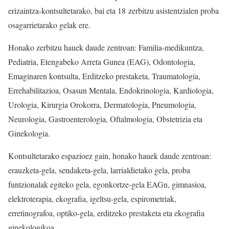
erizaintza-kontsultetarako, bai eta 18 zerbitzu asistentzialen proba
osagarrietarako gelak ere.
Honako zerbitzu hauek daude zentroan: Familia-medikuntza,
Pediatria, Etengabeko Arreta Gunea (EAG), Odontologia,
Emaginaren kontsulta, Erditzeko prestaketa, Traumatologia,
Errehabilitazioa, Osasun Mentala, Endokrinologia, Kardiologia,
Urologia, Kirurgia Orokorra, Dermatologia, Pneumologia,
Neurologia, Gastroenterologia, Oftalmologia, Obstetrizia eta
Ginekologia.
Kontsultetarako espazioez gain, honako hauek daude zentroan:
erauzketa-gela, sendaketa-gela, larrialdietako gela, proba
funtzionalak egiteko gela, egonkortze-gela EAGn, gimnasioa,
elektroterapia, ekografia, igeltsu-gela, espirometriak,
erretinografoa, optiko-gela, erditzeko prestaketa eta ekografia
ginekologikoa.