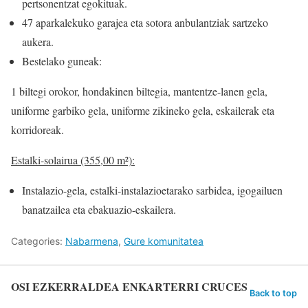
pertsonentzat egokituak.
47 aparkalekuko garajea eta sotora anbulantziak sartzeko
aukera.
Bestelako guneak:
1 biltegi orokor, hondakinen biltegia, mantentze-lanen gela,
uniforme garbiko gela, uniforme zikineko gela, eskailerak eta
korridoreak.
Estalki-solairua (355,00 m²):
Instalazio-gela, estalki-instalazioetarako sarbidea, igogailuen
banatzailea eta ebakuazio-eskailera.
Categories:
Nabarmena
,
Gure komunitatea
OSI EZKERRALDEA ENKARTERRI CRUCES
Back to top