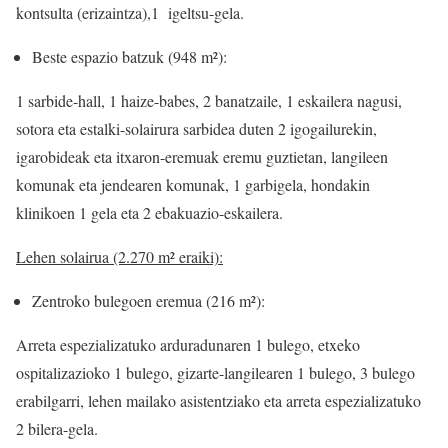
kontsulta (erizaintza),1 igeltsu-gela.
Beste espazio batzuk (948 m²):
1 sarbide-hall, 1 haize-babes, 2 banatzaile, 1 eskailera nagusi,
sotora eta estalki-solairura sarbidea duten 2 igogailurekin,
igarobideak eta itxaron-eremuak eremu guztietan, langileen
komunak eta jendearen komunak, 1 garbigela, hondakin
klinikoen 1 gela eta 2 ebakuazio-eskailera.
Lehen solairua (2.270 m² eraiki):
Zentroko bulegoen eremua (216 m²):
Arreta espezializatuko arduradunaren 1 bulego, etxeko
ospitalizazioko 1 bulego, gizarte-langilearen 1 bulego, 3 bulego
erabilgarri, lehen mailako asistentziako eta arreta espezializatuko
2 bilera-gela.