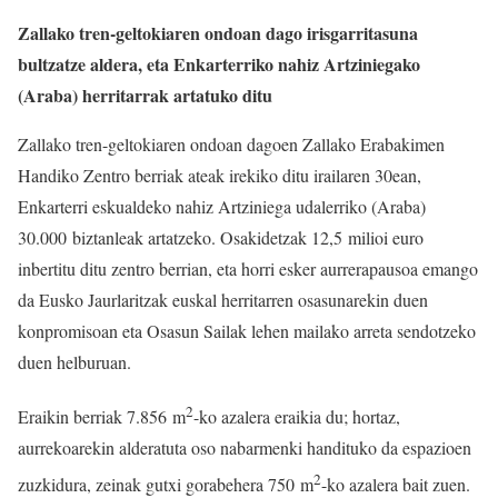
Zallako tren-geltokiaren ondoan dago irisgarritasuna
bultzatze aldera, eta Enkarterriko nahiz Artziniegako
(Araba) herritarrak artatuko ditu
Zallako tren-geltokiaren ondoan dagoen Zallako Erabakimen
Handiko Zentro berriak ateak irekiko ditu irailaren 30ean,
Enkarterri eskualdeko nahiz Artziniega udalerriko (Araba)
30.000 biztanleak artatzeko. Osakidetzak 12,5 milioi euro
inbertitu ditu zentro berrian, eta horri esker aurrerapausoa emango
da Eusko Jaurlaritzak euskal herritarren osasunarekin duen
konpromisoan eta Osasun Sailak lehen mailako arreta sendotzeko
duen helburuan.
2
Eraikin berriak 7.856 m
-ko azalera eraikia du; hortaz,
aurrekoarekin alderatuta oso nabarmenki handituko da espazioen
2
zuzkidura, zeinak gutxi gorabehera 750 m
-ko azalera bait zuen.