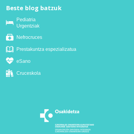
Beste blog batzuk
Pediatria
Urgentziak
Nefrocruces
Prestakuntza espezializatua
eSano
Cruceskola