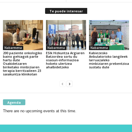
Te puede interesar
Nabarmena
Nabarmena
Nabarmena
200 paziente onkologiko
ESIk Hizkuntza Argiaren
Kabiezesko
baino gehiagok parte
Batzordea sortu du
Anbulatorioko langileek
hartu dute
osasun-informazioa
larruazaleko
Osakidetzaren
hobeto ulertzea
minbiziaren prebentzioa
biriketako minbiziaren
ahalbidetzeko
sustatu dute
terapia berritzaileen 23
saiakuntza klinikotan
Agenda
There are no upcoming events at this time.