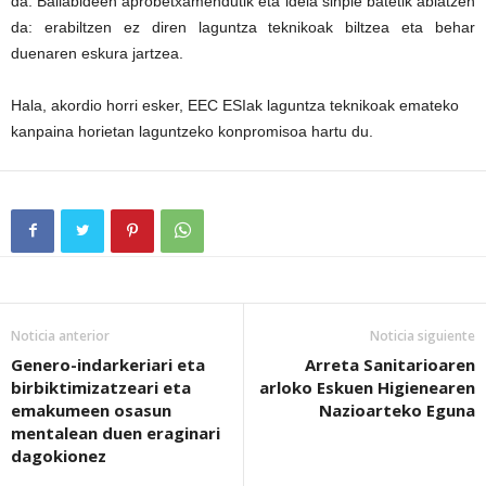
da. Baliabideen aprobetxamendutik eta ideia sinple batetik abiatzen
da: erabiltzen ez diren laguntza teknikoak biltzea eta behar
duenaren eskura jartzea.
Hala, akordio horri esker, EEC ESIak laguntza teknikoak emateko
kanpaina horietan laguntzeko konpromisoa hartu du.
Noticia anterior
Noticia siguiente
Genero-indarkeriari eta
Arreta Sanitarioaren
birbiktimizatzeari eta
arloko Eskuen Higienearen
emakumeen osasun
Nazioarteko Eguna
mentalean duen eraginari
dagokionez