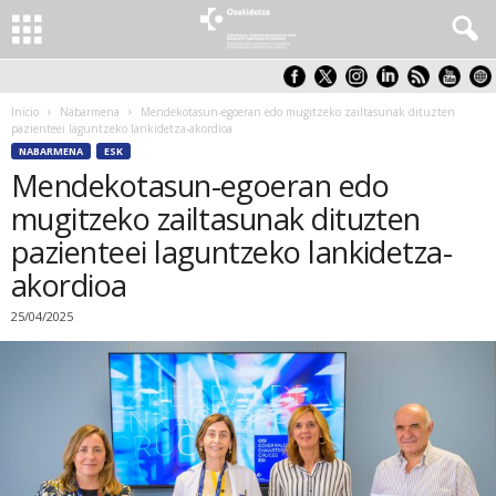
Inicio
Nabarmena
Mendekotasun-egoeran edo mugitzeko zailtasunak dituzten
pazienteei laguntzeko lankidetza-akordioa
NABARMENA
ESK
Mendekotasun-egoeran edo
mugitzeko zailtasunak dituzten
pazienteei laguntzeko lankidetza-
akordioa
25/04/2025