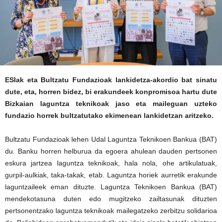
ESIak eta Bultzatu Fundazioak lankidetza-akordio bat sinatu
dute, eta, horren bidez, bi erakundeek konpromisoa hartu dute
Bizkaian laguntza teknikoak jaso eta maileguan uzteko
fundazio horrek bultzatutako ekimenean lankidetzan aritzeko.
Bultzatu Fundazioak lehen Udal Laguntza Teknikoen Bankua (BAT)
du. Banku horren helburua da egoera ahulean dauden pertsonen
eskura jartzea laguntza teknikoak, hala nola, ohe artikulatuak,
gurpil-aulkiak, taka-takak, etab. Laguntza horiek aurretik erakunde
laguntzaileek eman dituzte. Laguntza Teknikoen Bankua (BAT)
mendekotasuna duten edo mugitzeko zailtasunak dituzten
pertsonentzako laguntza teknikoak mailegatzeko zerbitzu solidarioa